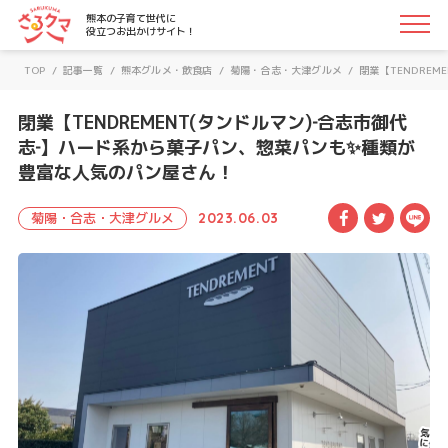
さるクマ-さるこう、熊本-｜熊本の子育て世代に役立つお
熊本の子育て世代に
役立つお出かけサイト！
TOP
/
記事一覧
/
熊本グルメ・飲食店
/
菊陽・合志・大津グルメ
/
閉業【TENDRE
閉業【TENDREMENT(タンドルマン)‐合志市御代
志‐】ハード系から菓子パン、惣菜パンも✨種類が
豊富な人気のパン屋さん！
Facebook
Twitte
LI
菊陽・合志・大津グルメ
2023.06.03