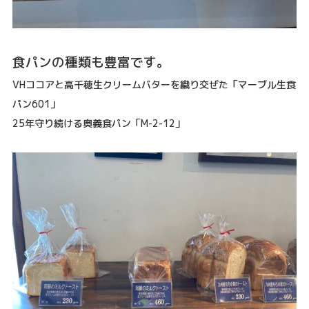
食パンの種類も豊富です。
VHココアと高千穂生クリームバターを織り交ぜた「マーブル生食
パン601」
25年守り続ける奥義食パン「M-2-12」