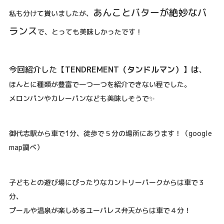
あんことバターが絶妙なバ
私も分けて貰いましたが、
ランス
で、とっても美味しかったです！
今回紹介した
【TENDREMENT（タンドルマン）】は
、
ほんとに種類が豊富で一つ一つを紹介できない程でした。
メロンパンやカレーパンなども美味しそうで✨
御代志駅から車で1分、徒歩で５分の場所にあります！（google
map調べ）
子どもとの遊び場にぴったりなカントリーパークからは車で３
分、
プールや温泉が楽しめるユーパレス弁天からは車で４分！