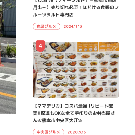
【t.tarte（ティータルト）－熊本市東区
月出－】売り切れ必至！ほどける食感のフ
ルーツタルト専門店
東区グルメ
2024.11.13
4
【ママデリカ】コスパ最強!!リピート確
実!!配達もOKな全て手作りのお弁当屋さ
ん≪熊本市中央区大江≫
中央区グルメ
2020.9.16