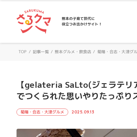
さるクマ-さるこう、熊本-｜熊本の子育て
熊本の子育て世代に
役立つお出かけサイト！
TOP
/
記事一覧
/
熊本グルメ・飲食店
/
菊陽・合志・大津グ
【gelateria SaLto(ジ
でつくられた思いやりたっぷり
菊陽・合志・大津グルメ
2025.09.13