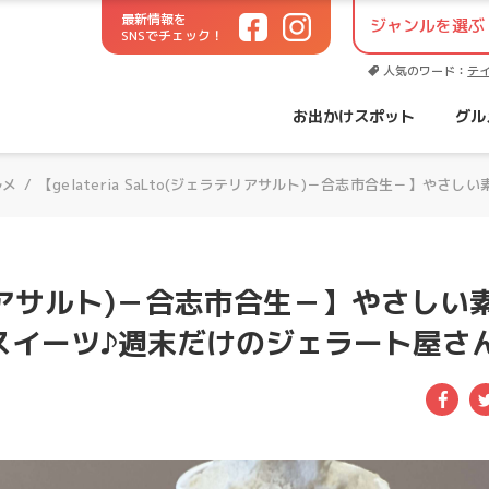
最新情報を
SNSでチェック！
世代に役立つお出かけサイト！
人気のワード：
テ
お出かけスポット
グル
ルメ
/
【gelateria SaLto(ジェラテリアサルト)－合志市合生－】
ェラテリアサルト)－合志市合生－】やさしい
スイーツ♪週末だけのジェラート屋さ
Fac