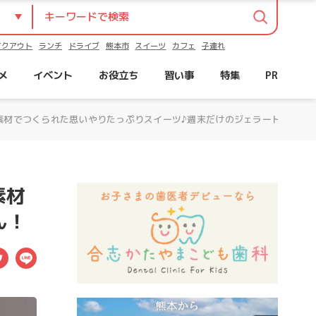
イクアウト
ランチ
ドライブ
熊本市
スイーツ
カフェ
子連れ
メ
イベント
お役立ち
習い事
特集
PR
やさしい素材でつくられた思いやりたっぷりスイーツ♪週末だけのジェラート屋さん
素材
ん！
ebook
Twitter
LINE