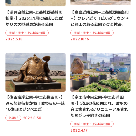
【潮井自然公園-上益城郡益城町
【嘉島近隣公園−上益城郡嘉島町
杉堂-】2023年1月に完成したば
−】クレア近く！広いグラウンド
かりの大型遊具がある公園
とお山のある公園でひと休み。
宇城・宇土・上益城の公園
宇城・宇土・上益城の公園
2023.3.18
2022.10.16
【住吉海岸公園-宇土市住吉町-】
【宇土市中央公園-宇土市浦田
みんなお待ちかね！麦わらの一味
町-】沢山の花に囲まれ、噴水の
10体目はジンベエだ！！
音に癒される♪リニューアルされ
たちびっ子向きの公園！
2022.8.30
外遊び
宇城・宇土・上益城の公園
2022.4.17