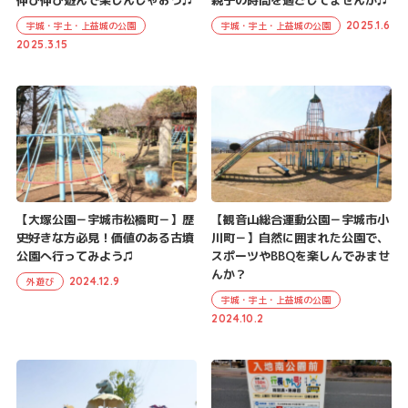
2025.1.6
宇城・宇土・上益城の公園
宇城・宇土・上益城の公園
2025.3.15
【大塚公園－宇城市松橋町－】歴
【観音山総合運動公園－宇城市小
史好きな方必見！価値のある古墳
川町－】自然に囲まれた公園で、
公園へ行ってみよう♫
スポーツやBBQを楽しんでみませ
んか？
2024.12.9
外遊び
宇城・宇土・上益城の公園
2024.10.2