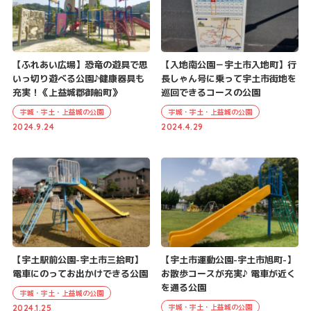
【ふれあい広場】恐竜の遊具で思
【入地南公園－宇土市入地町】行
いっ切り遊べる公園♪健康器具も
長しゃん号に乗って宇土市街地を
充実！《上益城郡御船町》
巡回できるコースの公園
宇城・宇土・上益城の公園
宇城・宇土・上益城の公園
2024.9.24
2024.4.29
【宇土駅前公園-宇土市三拾町】
【宇土市運動公園-宇土市旭町-】
電車にのってお出かけできる公園
お散歩コースが充実♪ 電車が近く
を通る公園
宇城・宇土・上益城の公園
宇城・宇土・上益城の公園
2024.1.25