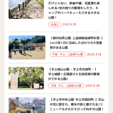
だけじゃない、新緑や藤、花菖蒲も楽
しめる♪池の周りの散策をしたり、キ
ャンプやバーベキューもできる大きな
公園！
2021.4.19
外遊び
【潮井自然公園-上益城郡益城町杉堂-】
2023年1月に完成したばかりの大型遊
具がある公園
2023.3.18
宇城・宇土・上益城の公園
【宇土城山公園 – 宇土市古城町 – 】
宇土城跡！広場遊びと石垣見物の散策
ができる公園♪
2021.11.28
宇城・宇土・上益城の公園
【宇土市中央公園-宇土市浦田町-】沢山
の花に囲まれ、噴水の音に癒される♪リ
ニューアルされたちびっ子向きの公園！