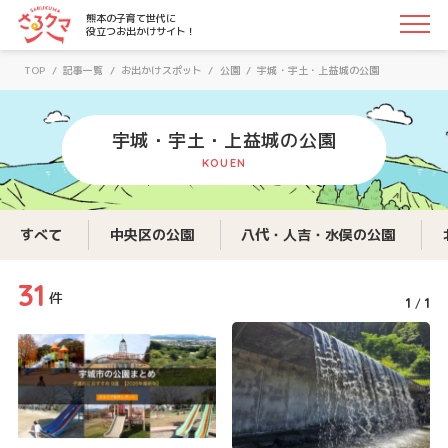
さるクマ-さるこう、熊本-｜熊本の子育て世代に役立つお
熊本の子育て世代に
役立つお出かけサイト！
TOP
/
記事一覧
/
お出かけスポット
/
公園
/
宇城・宇土・上益城の公園
宇城・宇土・上益城の公園
KOUEN
すべて
中央区の公園
八代・人吉・水俣の公園
31
件
1
1
/