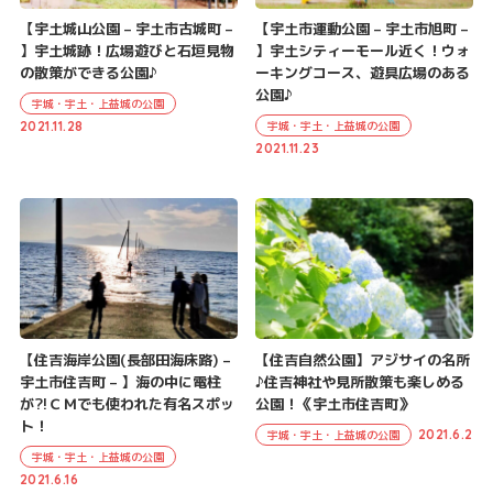
【宇土城山公園 – 宇土市古城町 –
【宇土市運動公園 – 宇土市旭町 –
】宇土城跡！広場遊びと石垣見物
】宇土シティーモール近く！ウォ
の散策ができる公園♪
ーキングコース、遊具広場のある
公園♪
宇城・宇土・上益城の公園
宇城・宇土・上益城の公園
2021.11.28
2021.11.23
【住吉海岸公園(長部田海床路) –
【住吉自然公園】アジサイの名所
宇土市住吉町 – 】海の中に電柱
♪住吉神社や見所散策も楽しめる
が?!ＣＭでも使われた有名スポッ
公園！《宇土市住吉町》
ト！
2021.6.2
宇城・宇土・上益城の公園
宇城・宇土・上益城の公園
2021.6.16