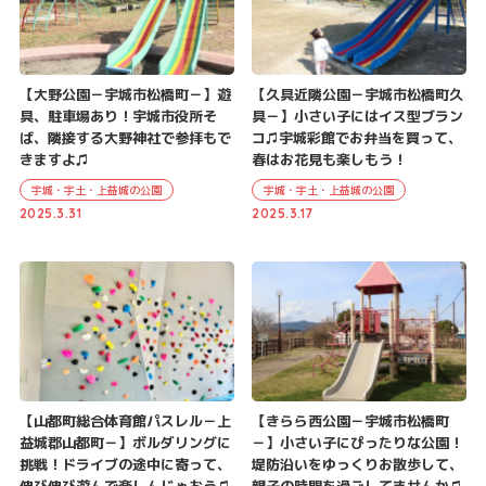
【大野公園－宇城市松橋町－】遊
【久具近隣公園－宇城市松橋町久
具、駐車場あり！宇城市役所そ
具－】小さい子にはイス型ブラン
ば、隣接する大野神社で参拝もで
コ♫宇城彩館でお弁当を買って、
きますよ♫
春はお花見も楽しもう！
宇城・宇土・上益城の公園
宇城・宇土・上益城の公園
2025.3.31
2025.3.17
【山都町総合体育館パスレル－上
【きらら西公園－宇城市松橋町
益城郡山都町－】ボルダリングに
－】小さい子にぴったりな公園！
挑戦！ドライブの途中に寄って、
堤防沿いをゆっくりお散歩して、
伸び伸び遊んで楽しんじゃおう♫
親子の時間を過ごしてませんか♫