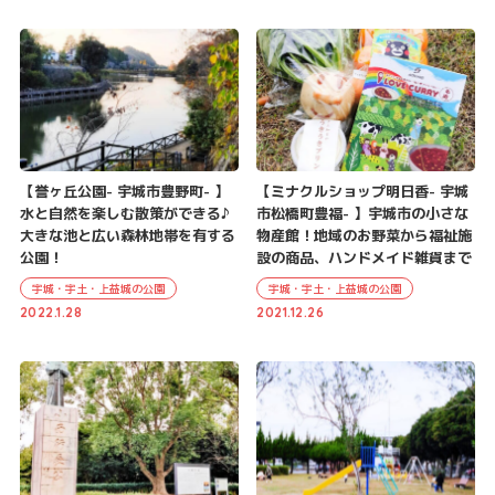
【誉ヶ丘公園- 宇城市豊野町- 】
【ミナクルショップ明日香- 宇城
水と自然を楽しむ散策ができる♪
市松橋町豊福- 】宇城市の小さな
大きな池と広い森林地帯を有する
物産館！地域のお野菜から福祉施
公園！
設の商品、ハンドメイド雑貨まで
宇城・宇土・上益城の公園
宇城・宇土・上益城の公園
2022.1.28
2021.12.26