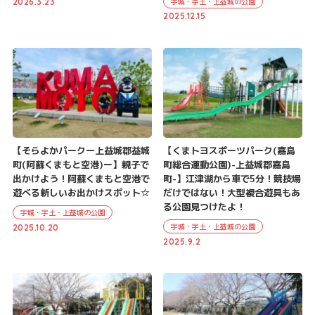
宇城・宇土・上益城の公園
2026.3.23
2025.12.15
【そらよかパークー上益城郡益城
【くまトヨスポーツパーク(嘉島
町(阿蘇くまもと空港)ー】親子で
町総合運動公園)-上益城郡嘉島
出かけよう！阿蘇くまもと空港で
町-】江津湖から車で5分！競技場
遊べる新しいお出かけスポット☆
だけではない！大型複合遊具もあ
る公園見つけたよ！
宇城・宇土・上益城の公園
宇城・宇土・上益城の公園
2025.10.20
2025.9.2