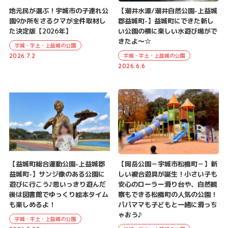
地元民が選ぶ！宇城市の子連れ公
【潮井水源/潮井自然公園-上益城
園9か所をさるクマが全件取材し
郡益城町-】益城町にできた新し
た決定版【2026年】
い公園の横に楽しい水遊び場がで
きたよ～☆
宇城・宇土・上益城の公園
宇城・宇土・上益城の公園
2026.7.2
2026.6.6
【益城町総合運動公園-上益城郡
【岡岳公園－宇城市松橋町－】新
益城町-】サンジ像のある公園に
しい複合遊具が誕生！小さい子も
遊びに行こう♪思いっきり遊んだ
安心のローラー滑り台や、自然観
後は図書館でゆっくり絵本タイム
察もできる松橋町の人気の公園！
も楽しめるよ！
パパママも子どもと一緒に滑っち
ゃおう♪
宇城・宇土・上益城の公園