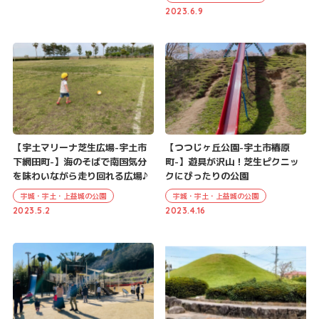
2023.6.9
【宇土マリーナ芝生広場-宇土市
【つつじヶ丘公園-宇土市椿原
下網田町-】海のそばで南国気分
町-】遊具が沢山！芝生ピクニッ
を味わいながら走り回れる広場♪
クにぴったりの公園
宇城・宇土・上益城の公園
宇城・宇土・上益城の公園
2023.5.2
2023.4.16