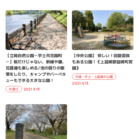
【立岡自然公園－宇土市花園町
【中央公園】 珍しい！回旋遊具
－】桜だけじゃない、新緑や藤、
もある公園！《上益城郡益城町宮
花菖蒲も楽しめる♪池の周りの散
園》
策をしたり、キャンプやバーベキ
宇城・宇土・上益城の公園
ューもできる大きな公園！
2021.4.13
2021.4.19
外遊び