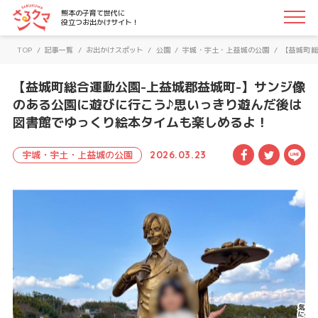
さるクマ-さるこう、熊本-｜熊本の子育て世代に役立つお
熊本の子育て世代に
役立つお出かけサイト！
TOP
/
記事一覧
/
お出かけスポット
/
公園
/
宇城・宇土・上益城の公園
/
【益城町総
【益城町総合運動公園-上益城郡益城町-】サンジ像
のある公園に遊びに行こう♪思いっきり遊んだ後は
図書館でゆっくり絵本タイムも楽しめるよ！
Facebook
Twitte
LI
宇城・宇土・上益城の公園
2026.03.23