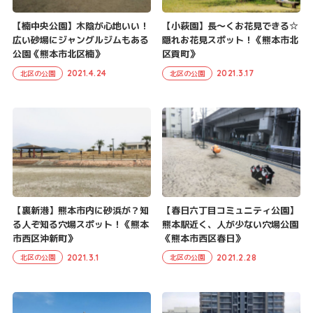
【楠中央公園】木陰が心地いい！
【小萩園】長～くお花見できる☆
広い砂場にジャングルジムもある
隠れお花見スポット！《熊本市北
公園《熊本市北区楠》
区貢町》
2021.4.24
2021.3.17
北区の公園
北区の公園
【裏新港】熊本市内に砂浜が？知
【春日六丁目コミュニティ公園】
る人ぞ知る穴場スポット！《熊本
熊本駅近く、人が少ない穴場公園
市西区沖新町》
《熊本市西区春日》
2021.3.1
2021.2.28
北区の公園
北区の公園