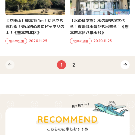
【立田山】標高151m！幼児でも
【水の科学館】水の歴史が学べ
登れる！登山初心者にピッタリの
る！夏場は水遊びも出来る！《熊
山！《熊本市北区》
本市北区八景水谷》
2020.11.25
2020.11.23
北区の公園
北区の公園
1
2
RECOMMEND
こちらの記事もおすすめ