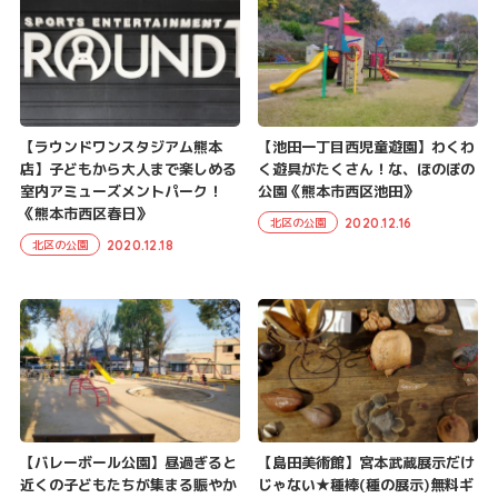
【ラウンドワンスタジアム熊本
【池田一丁目西児童遊園】わくわ
店】子どもから大人まで楽しめる
く遊具がたくさん！な、ほのぼの
室内アミューズメントパーク！
公園《熊本市西区池田》
《熊本市西区春日》
2020.12.16
北区の公園
2020.12.18
北区の公園
【バレーボール公園】昼過ぎると
【島田美術館】宮本武蔵展示だけ
近くの子どもたちが集まる賑やか
じゃない★種棒(種の展示)無料ギ