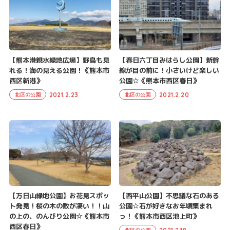
【熊本港親水緑地広場】野鳥も見
【春日六丁目みはらし公園】新幹
れる！海の見える公園！《熊本市
線が目の前に！小さいけど楽しい
西区新港》
公園☆《熊本市西区春日》
2021.2.23
2021.2.20
北区の公園
北区の公園
【万日山緑地公園】お花見スポッ
【西平山公園】不思議な石のある
ト発見！桜の木の数が凄い！！山
公園☆石が好きなお年頃集まれ
の上の、のんびり公園☆《熊本市
っ！《熊本市西区池上町》
西区春日》