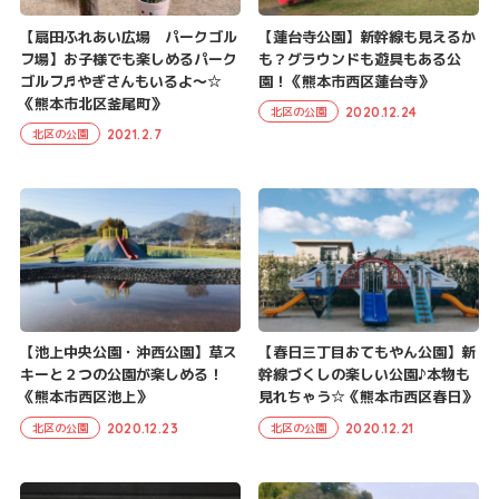
【扇田ふれあい広場 パークゴル
【蓮台寺公園】新幹線も見えるか
フ場】お子様でも楽しめるパーク
も？グラウンドも遊具もある公
ゴルフ♬やぎさんもいるよ～☆
園！《熊本市西区蓮台寺》
《熊本市北区釜尾町》
2020.12.24
北区の公園
2021.2.7
北区の公園
【池上中央公園・沖西公園】草ス
【春日三丁目おてもやん公園】新
キーと２つの公園が楽しめる！
幹線づくしの楽しい公園♪本物も
《熊本市西区池上》
見れちゃう☆《熊本市西区春日》
2020.12.23
2020.12.21
北区の公園
北区の公園