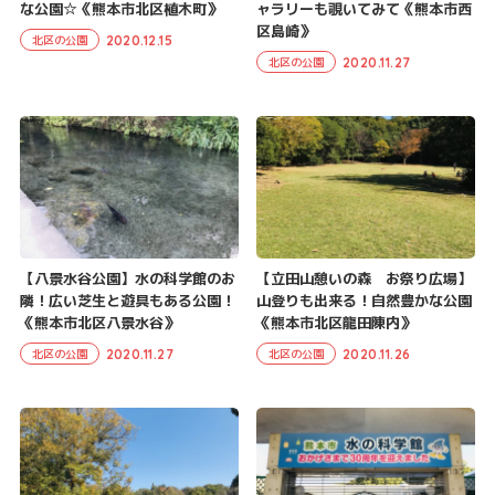
な公園☆《熊本市北区植木町》
ャラリーも覗いてみて《熊本市西
区島崎》
2020.12.15
北区の公園
2020.11.27
北区の公園
【八景水谷公園】水の科学館のお
【立田山憩いの森 お祭り広場】
隣！広い芝生と遊具もある公園！
山登りも出来る！自然豊かな公園
《熊本市北区八景水谷》
《熊本市北区龍田陳内》
2020.11.27
2020.11.26
北区の公園
北区の公園