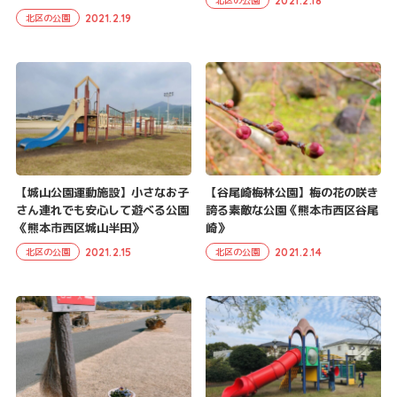
2021.2.18
北区の公園
2021.2.19
北区の公園
【城山公園運動施設】小さなお子
【谷尾崎梅林公園】梅の花の咲き
さん連れでも安心して遊べる公園
誇る素敵な公園《熊本市西区谷尾
《熊本市西区城山半田》
崎》
2021.2.15
2021.2.14
北区の公園
北区の公園