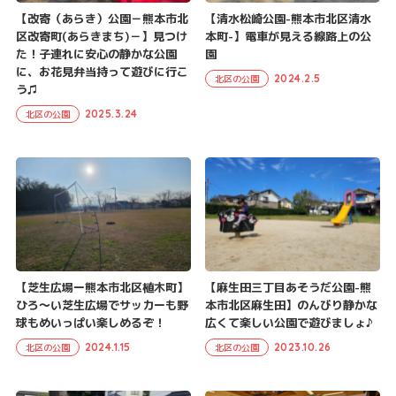
【改寄（あらき）公園－熊本市北
【清水松崎公園-熊本市北区清水
区改寄町(あらきまち)－】見つけ
本町-】電車が見える線路上の公
た！子連れに安心の静かな公園
園
に、お花見弁当持って遊びに行こ
2024.2.5
北区の公園
う♫
2025.3.24
北区の公園
【芝生広場ー熊本市北区植木町】
【麻生田三丁目あそうだ公園-熊
ひろ〜い芝生広場でサッカーも野
本市北区麻生田】のんびり静かな
球もめいっぱい楽しめるぞ！
広くて楽しい公園で遊びましょ♪
2024.1.15
2023.10.26
北区の公園
北区の公園