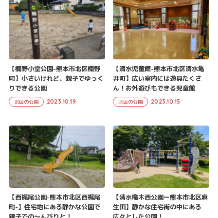
【楠野小堂公園-熊本市北区楠野
【清水児童館-熊本市北区清水亀
町】小さいけれど、親子でゆっく
井町】広い室内には遊具たくさ
りできる公園
ん！お外遊びもできる児童館
2023.10.19
2023.10.15
北区の公園
北区の公園
【西梶尾公園-熊本市北区西梶尾
【清水楡木西公園ー熊本市北区麻
町-】住宅地にある静かな公園で
生田】静かな住宅街の中にある
親子での～んびりと！
広々とした公園！