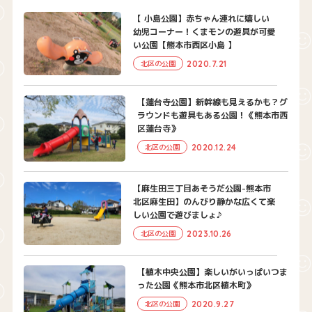
【 小島公園】赤ちゃん連れに嬉しい
幼児コーナー！くまモンの遊具が可愛
い公園【熊本市西区小島 】
2020.7.21
北区の公園
【蓮台寺公園】新幹線も見えるかも？グ
ラウンドも遊具もある公園！《熊本市西
区蓮台寺》
2020.12.24
北区の公園
【麻生田三丁目あそうだ公園-熊本市
北区麻生田】のんびり静かな広くて楽
しい公園で遊びましょ♪
2023.10.26
北区の公園
【植木中央公園】楽しいがいっぱいつま
った公園《熊本市北区植木町》
2020.9.27
北区の公園