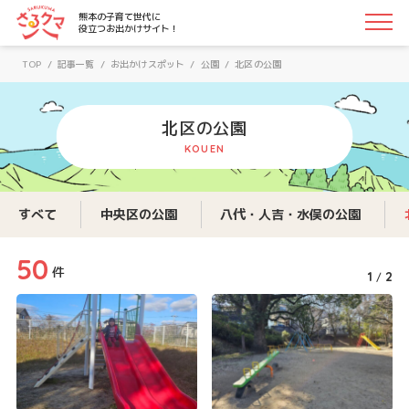
さるクマ-さるこう、熊本-｜熊本の子育て世代に役立つお
熊本の子育て世代に
役立つお出かけサイト！
TOP
/
記事一覧
/
お出かけスポット
/
公園
/
北区の公園
北区の公園
KOUEN
すべて
中央区の公園
八代・人吉・水俣の公園
50
件
1
2
/