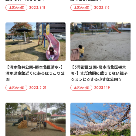
2023.9.11
2023.7.6
北区の公園
北区の公園
【清水亀井公園-熊本北区清水-】
【3号街区公園-熊本市北区植木
清水児童館近くにあるほっこり公
町-】まだ地図に載ってない親子
園
でほっとできる小さな公園☆
2023.2.21
2023.1.19
北区の公園
北区の公園