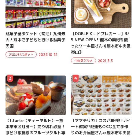
駄菓子屋ポケット（菊池）九州最
【DOBLE K – ドブレカー – 】3/
大！熊本で子どもと行ける駄菓子
5 NEW OPEN!!熊本の素材を使
天国
ったケーキ屋さん《熊本市中央区
帯山》
2025.10.31
お出かけスポット
2021.3.5
中央区グルメ
3
4
【t.tarte（ティータルト）－熊
【ママデリカ】コスパ最強!!リピ
本市東区月出－】売り切れ必至！
ート確実!!配達もOKな全て手作
ほどける食感のフルーツタルト専
りのお弁当屋さん≪熊本市中央区