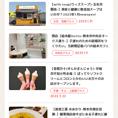
【with soup(ウィズスープ)-玉名市
築地-】美容と健康に無添加スープは
いかが？2023年1月newopen!
2023.1.31
玉名・荒尾グルメ
閉店【絵本屋Hotto-熊本市中央区オー
クス通り-】子連れのための居場所をつ
くりたい。元新聞記者パパの絵本カフェ
2023.1.9
中央区グルメ
【金椛万十(きんかまんじゅう)-宇城
市不知火町永尾-】ぽってりソフトク
リームとコロンとかわいいお万十のお
店がオープンします。
宇城・宇土・上益城グルメ
2022.3.22
【酒菜工房 水あかり-熊本市東区若
葉-】健軍商店街そばにある子連れに優