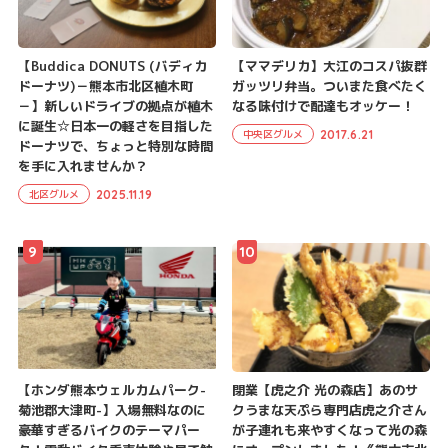
【Buddica DONUTS (バディカ
【ママデリカ】大江のコスパ抜群
ドーナツ)－熊本市北区植木町
ガッツリ弁当。ついまた食べたく
－】新しいドライブの拠点が植木
なる味付けで配達もオッケー！
に誕生☆日本一の軽さを目指した
2017.6.21
中央区グルメ
ドーナツで、ちょっと特別な時間
を手に入れませんか？
2025.11.19
北区グルメ
9
10
【ホンダ熊本ウェルカムパーク-
閉業【虎之介 光の森店】あのサ
菊池郡大津町-】入場無料なのに
クうまな天ぷら専門店虎之介さん
豪華すぎるバイクのテーマパー
が子連れも来やすくなって光の森