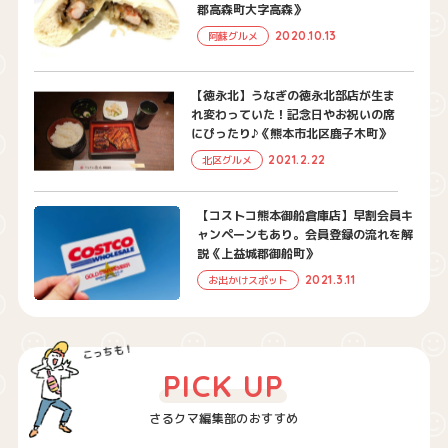
郡高森町大字高森》
2020.10.13
阿蘇グルメ
【徳永北】うなぎの徳永北部店が生ま
れ変わっていた！記念日やお祝いの席
にぴったり♪《熊本市北区鹿子木町》
2021.2.22
北区グルメ
【コストコ熊本御船倉庫店】早割会員キ
ャンペーンもあり。会員登録の流れを解
説《上益城郡御船町》
2021.3.11
お出かけスポット
PICK UP
さるクマ編集部のおすすめ