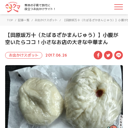
さるクマ-さるこう、熊本-｜熊本の子育て世代に役立つお
熊本の子育て世代に
役立つお出かけサイト！
TOP
/
記事一覧
/
お出かけスポット
/
【田原坂万十（たばるざかまんじゅう）】小腹が
【田原坂万十（たばるざかまんじゅう）】小腹が
空いたらココ！小さなお店の大きな中華まん
Facebook
Twitte
LI
お出かけスポット
2017.06.26