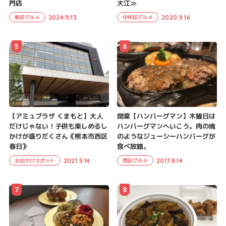
門店
大江≫
2024.11.13
2020.9.16
東区グルメ
中央区グルメ
5
6
【アミュプラザ くまもと】大人
閉業【ハンバーグマン】木曜日は
だけじゃない！子供も楽しめるし
ハンバーグマンへいこう。肉の塊
かけが盛りだくさん《熊本市西区
のようなジューシーハンバーグが
春日》
食べ放題。
2021.5.14
2017.8.14
お出かけスポット
西区グルメ
7
8