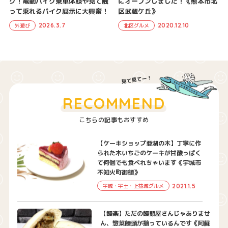
ク！電動バイク乗車体験や見て触
にオープンしました！《熊本市北
って乗れるバイク展示に大興奮！
区武蔵ケ丘》
2026.3.7
2020.12.10
外遊び
北区グルメ
RECOMMEND
こちらの記事もおすすめ
【ケーキショップ亜湖の木】丁寧に作
られた木いちごのケーキが甘酸っぱく
て何個でも食べれちゃいます《宇城市
不知火町御領》
2021.1.5
宇城・宇土・上益城グルメ
【饅楽】ただの饅頭屋さんじゃありませ
ん、惣菜饅頭が揃っているんです《阿蘇