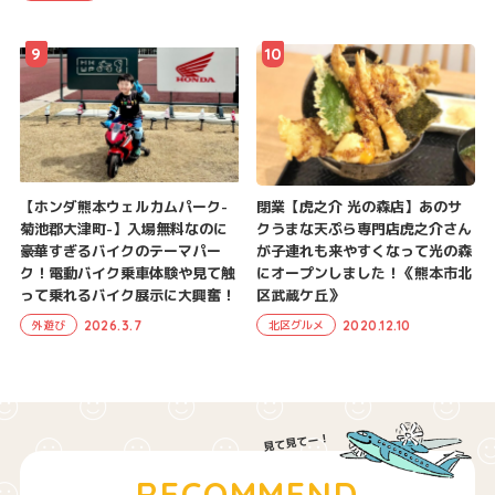
9
10
【ホンダ熊本ウェルカムパーク-
閉業【虎之介 光の森店】あのサ
菊池郡大津町-】入場無料なのに
クうまな天ぷら専門店虎之介さん
豪華すぎるバイクのテーマパー
が子連れも来やすくなって光の森
ク！電動バイク乗車体験や見て触
にオープンしました！《熊本市北
って乗れるバイク展示に大興奮！
区武蔵ケ丘》
2026.3.7
2020.12.10
外遊び
北区グルメ
RECOMMEND