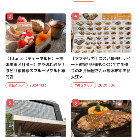
3
4
【t.tarte（ティータルト）－熊
【ママデリカ】コスパ最強!!リピ
本市東区月出－】売り切れ必至！
ート確実!!配達もOKな全て手作
ほどける食感のフルーツタルト専
りのお弁当屋さん≪熊本市中央区
門店
大江≫
2024.11.13
2020.9.16
東区グルメ
中央区グルメ
5
6