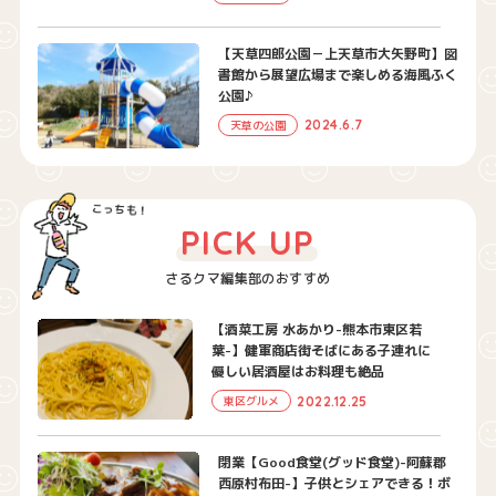
【天草四郎公園－上天草市大矢野町】図
書館から展望広場まで楽しめる海風ふく
公園♪
2024.6.7
天草の公園
PICK UP
さるクマ編集部のおすすめ
【酒菜工房 水あかり-熊本市東区若
葉-】健軍商店街そばにある子連れに
優しい居酒屋はお料理も絶品
2022.12.25
東区グルメ
閉業【Good食堂(グッド食堂)-阿蘇郡
西原村布田-】子供とシェアできる！ボ