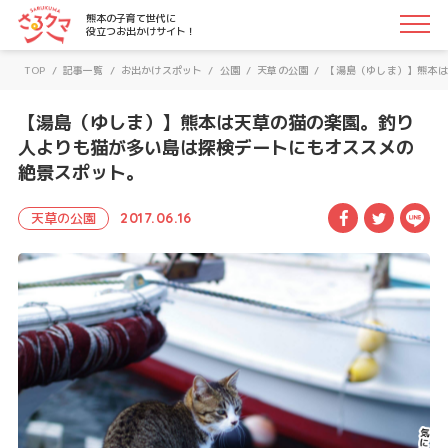
さるクマ-さるこう、熊本-｜熊本の子育て世代に役立つお
熊本の子育て世代に
役立つお出かけサイト！
TOP
/
記事一覧
/
お出かけスポット
/
公園
/
天草の公園
/
【湯島（ゆしま）】熊本は
【湯島（ゆしま）】熊本は天草の猫の楽園。釣り
人よりも猫が多い島は探検デートにもオススメの
絶景スポット。
Facebook
Twitte
LI
天草の公園
2017.06.16