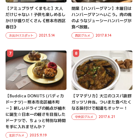
【アミュプラザ くまもと】大人
閉業【ハンバーグマン】木曜日は
だけじゃない！子供も楽しめるし
ハンバーグマンへいこう。肉の塊
かけが盛りだくさん《熊本市西区
のようなジューシーハンバーグが
春日》
食べ放題。
2021.5.14
2017.8.14
お出かけスポット
西区グルメ
7
8
【Buddica DONUTS (バディカ
【ママデリカ】大江のコスパ抜群
ドーナツ)－熊本市北区植木町
ガッツリ弁当。ついまた食べたく
－】新しいドライブの拠点が植木
なる味付けで配達もオッケー！
に誕生☆日本一の軽さを目指した
2017.6.21
中央区グルメ
ドーナツで、ちょっと特別な時間
を手に入れませんか？
2025.11.19
北区グルメ