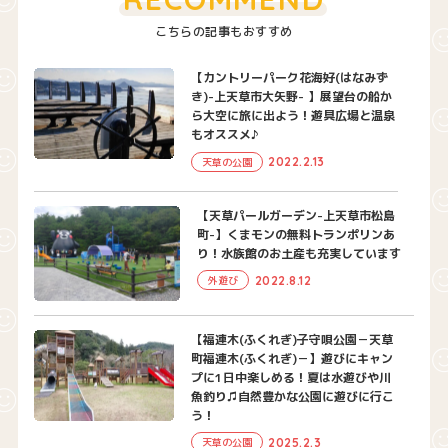
こちらの記事もおすすめ
【カントリーパーク花海好(はなみず
き)-上天草市大矢野- 】展望台の船か
ら大空に旅に出よう！遊具広場と温泉
もオススメ♪
2022.2.13
天草の公園
【天草パールガーデン-上天草市松島
町-】くまモンの無料トランポリンあ
り！水族館のお土産も充実しています
2022.8.12
外遊び
【福連木(ふくれぎ)子守唄公園－天草
町福連木(ふくれぎ)－】遊びにキャン
プに1日中楽しめる！夏は水遊びや川
魚釣り♫自然豊かな公園に遊びに行こ
う！
2025.2.3
天草の公園