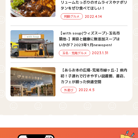
リュームたっぷりのオムライスやナポリ
タンをぜひ食べてほしい！
2022.4.14
阿蘇グルメ
【with soup(ウィズスープ)-玉名市
築地-】美容と健康に無添加スープは
いかが？2023年1月newopen!
2023.1.31
玉名・荒尾グルメ
【あらお本の広場-荒尾市緑ヶ丘-】県内
初！子連れで行きやすい図書館、書店、
カフェが揃った快適空間
2022.4.5
外遊び