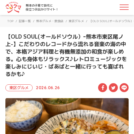
さるクマ-さるこう、熊本-｜熊本の子育て世代に役立つお
熊本の子育て世代に
役立つお出かけサイト！
TOP
/
記事一覧
/
熊本グルメ・飲食店
/
東区グルメ
/
【OLD SOUL(オールドソ
【OLD SOUL(オールドソウル）ｰ熊本市東区尾ノ
上-】こだわりのレコードから流れる音楽の海の中
で、本格アジア料理と有機無添加の和食が楽しめ
る。心も身体もリラックス♪レトロミュージックを
楽しみにじいじ・ばあばと一緒に行っても喜ばれ
るかも♪
Facebook
Twitte
LI
東区グルメ
2026.06.26