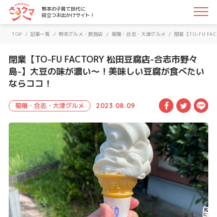
さるクマ-さるこう、熊本-｜熊本の子育て世代に役立つお
熊本の子育て世代に
役立つお出かけサイト！
TOP
/
記事一覧
/
熊本グルメ・飲食店
/
菊陽・合志・大津グルメ
/
閉業【TO-FU 
閉業【TO-FU FACTORY 松田豆腐店-合志市野々
島-】大豆の味が濃い〜！美味しい豆腐が食べたい
ならココ！
Facebook
Twitte
LI
菊陽・合志・大津グルメ
2023.08.09