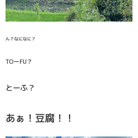
ん？なになに？
TOーFU？
とーふ？
あぁ！豆腐！！