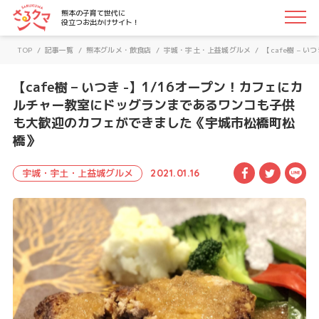
さるクマ-さるこう、熊本-｜熊本の子育て世代に役立つお
熊本の子育て世代に
役立つお出かけサイト！
TOP
/
記事一覧
/
熊本グルメ・飲食店
/
宇城・宇土・上益城グルメ
/
【cafe樹 –
【cafe樹 – いつき -】1/16オープン！カフェにカ
ルチャー教室にドッグランまであるワンコも子供
も大歓迎のカフェができました《宇城市松橋町松
橋》
Facebook
Twitte
LI
宇城・宇土・上益城グルメ
2021.01.16