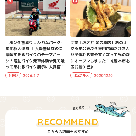
9
10
【ホンダ熊本ウェルカムパーク-
閉業【虎之介 光の森店】あのサ
菊池郡大津町-】入場無料なのに
クうまな天ぷら専門店虎之介さん
豪華すぎるバイクのテーマパー
が子連れも来やすくなって光の森
ク！電動バイク乗車体験や見て触
にオープンしました！《熊本市北
って乗れるバイク展示に大興奮！
区武蔵ケ丘》
2026.3.7
2020.12.10
外遊び
北区グルメ
RECOMMEND
こちらの記事もおすすめ