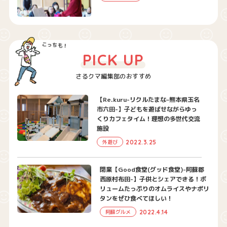
PICK UP
さるクマ編集部のおすすめ
【Re.kuru-リクルたまな–熊本県玉名
市六田-】子どもを遊ばせながらゆっ
くりカフェタイム！理想の多世代交流
施設
2022.3.25
外遊び
閉業【Good食堂(グッド食堂)-阿蘇郡
西原村布田-】子供とシェアできる！ボ
リュームたっぷりのオムライスやナポリ
タンをぜひ食べてほしい！
2022.4.14
阿蘇グルメ