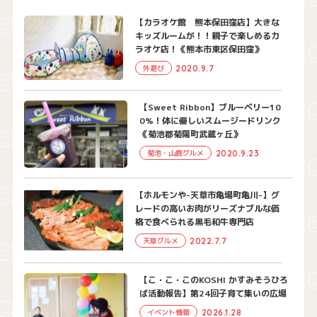
【カラオケ館 熊本保田窪店】大きな
キッズルームが！！親子で楽しめるカ
ラオケ店！《熊本市東区保田窪》
2020.9.7
外遊び
【Sweet Ribbon】ブルーベリー10
0%！体に優しいスムージードリンク
《菊池郡菊陽町武蔵ヶ丘》
2020.9.23
菊池・山鹿グルメ
【ホルモンや-天草市亀場町亀川-】グ
レードの高いお肉がリーズナブルな価
格で食べられる黒毛和牛専門店
2022.7.7
天草グルメ
【こ・こ・このKOSHI かすみそうひろ
ば活動報告】第24回子育て集いの広場
2026.1.28
イベント情報