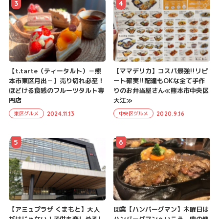
3
4
【t.tarte（ティータルト）－熊
【ママデリカ】コスパ最強!!リピ
本市東区月出－】売り切れ必至！
ート確実!!配達もOKな全て手作
ほどける食感のフルーツタルト専
りのお弁当屋さん≪熊本市中央区
門店
大江≫
2024.11.13
2020.9.16
東区グルメ
中央区グルメ
5
6
【アミュプラザ くまもと】大人
閉業【ハンバーグマン】木曜日は