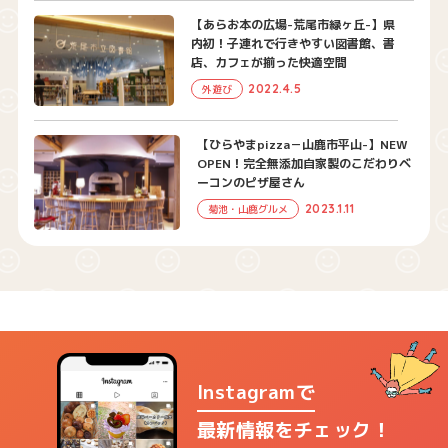
【あらお本の広場-荒尾市緑ヶ丘-】県
内初！子連れで行きやすい図書館、書
店、カフェが揃った快適空間
2022.4.5
外遊び
【ひらやまpizza－山鹿市平山-】NEW
OPEN！完全無添加自家製のこだわりベ
ーコンのピザ屋さん
2023.1.11
菊池・山鹿グルメ
Instagramで
最新情報をチェック！