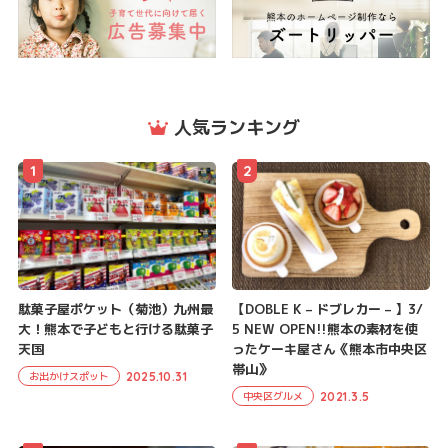
人気ランキング
1
2
駄菓子屋ポケット（菊池）九州最
【DOBLE K – ドブレカー – 】3/
大！熊本で子どもと行ける駄菓子
5 NEW OPEN!!熊本の素材を使
天国
ったケーキ屋さん《熊本市中央区
帯山》
2025.10.31
お出かけスポット
2021.3.5
中央区グルメ