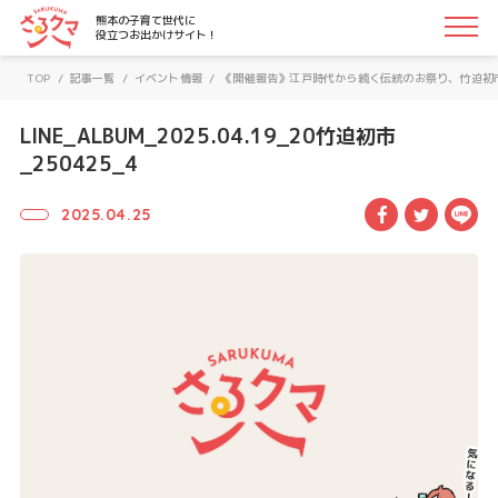
さるクマ-さるこう、熊本-｜熊本の子育て世代に役立つお
熊本の子育て世代に
役立つお出かけサイト！
TOP
/
記事一覧
/
イベント情報
/
《開催報告》江戸時代から続く伝統のお祭り、竹迫初
LINE_ALBUM_2025.04.19_20竹迫初市
_250425_4
Facebook
Twitte
LI
2025.04.25