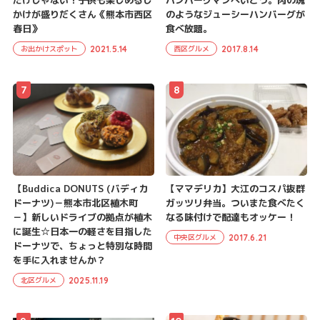
だけじゃない！子供も楽しめるし
ハンバーグマンへいこう。肉の塊
かけが盛りだくさん《熊本市西区
のようなジューシーハンバーグが
春日》
食べ放題。
2021.5.14
2017.8.14
お出かけスポット
西区グルメ
7
8
【Buddica DONUTS (バディカ
【ママデリカ】大江のコスパ抜群
ドーナツ)－熊本市北区植木町
ガッツリ弁当。ついまた食べたく
－】新しいドライブの拠点が植木
なる味付けで配達もオッケー！
に誕生☆日本一の軽さを目指した
2017.6.21
中央区グルメ
ドーナツで、ちょっと特別な時間
を手に入れませんか？
2025.11.19
北区グルメ