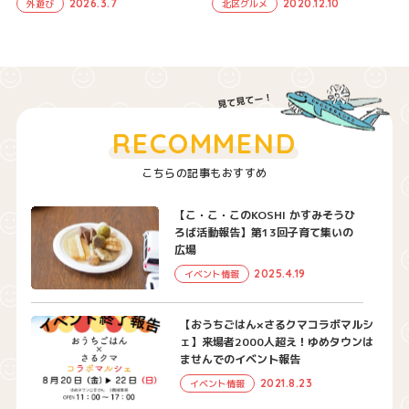
2026.3.7
2020.12.10
外遊び
北区グルメ
RECOMMEND
こちらの記事もおすすめ
【こ・こ・このKOSHI かすみそうひ
ろば活動報告】第13回子育て集いの
広場
2025.4.19
イベント情報
【おうちごはん×さるクマコラボマルシ
ェ】来場者2000人超え！ゆめタウンは
ませんでのイベント報告
2021.8.23
イベント情報