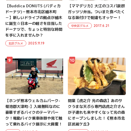
【Buddica DONUTS (バディカ
【ママデリカ】大江のコスパ抜群
ドーナツ)－熊本市北区植木町
ガッツリ弁当。ついまた食べたく
－】新しいドライブの拠点が植木
なる味付けで配達もオッケー！
に誕生☆日本一の軽さを目指した
2017.6.21
中央区グルメ
ドーナツで、ちょっと特別な時間
を手に入れませんか？
2025.11.19
北区グルメ
9
10
【ホンダ熊本ウェルカムパーク-
閉業【虎之介 光の森店】あのサ
菊池郡大津町-】入場無料なのに
クうまな天ぷら専門店虎之介さん
豪華すぎるバイクのテーマパー
が子連れも来やすくなって光の森
ク！電動バイク乗車体験や見て触
にオープンしました！《熊本市北
って乗れるバイク展示に大興奮！
区武蔵ケ丘》