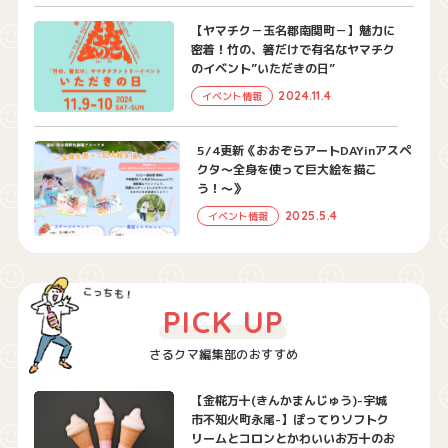
【ヤマチク－玉名郡南関町－】魅力に
密着！竹の、箸だけで有名なヤマチク
のイベント”いただきの日”
2024.11.4
イベント情報
5/4更新《おおぞらアートDAYinアスペ
クタ〜全身を使って巨大絵を描こ
う！〜》
2025.5.4
イベント情報
PICK UP
さるクマ編集部のおすすめ
【金椛万十(きんかまんじゅう)-宇城
市不知火町永尾-】ぽってりソフトク
リームとコロンとかわいいお万十のお