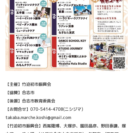
【主催】竹迫初市振興会
【協賛】合志市
【後援】合志市教育委員会
【お問合せ】070-5414-4708(ニシジマ)
takaba.marche.koshi@gmail.com
【竹迫初市振興会】西嶌隆博、大塚歩、園田晶彦、野田泰謙、塚