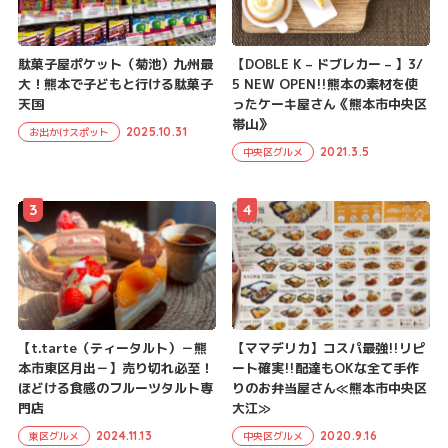
駄菓子屋ポケット（菊池）九州最
【DOBLE K – ドブレカー – 】3/
大！熊本で子どもと行ける駄菓子
5 NEW OPEN!!熊本の素材を使
天国
ったケーキ屋さん《熊本市中央区
帯山》
2025.10.31
お出かけスポット
2021.3.5
中央区グルメ
3
4
【t.tarte（ティータルト）－熊
【ママデリカ】コスパ最強!!リピ
本市東区月出－】売り切れ必至！
ート確実!!配達もOKな全て手作
ほどける食感のフルーツタルト専
りのお弁当屋さん≪熊本市中央区
門店
大江≫
2024.11.13
2020.9.16
東区グルメ
中央区グルメ