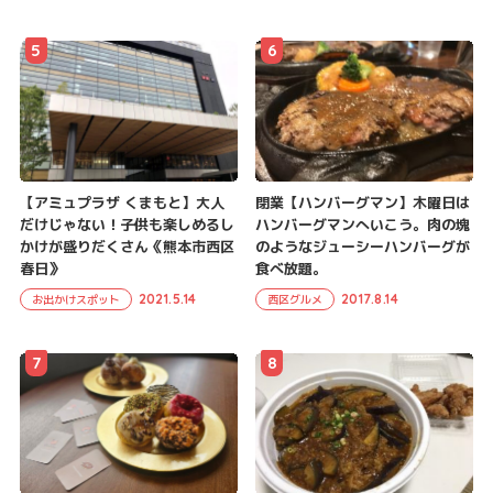
5
6
【アミュプラザ くまもと】大人
閉業【ハンバーグマン】木曜日は
だけじゃない！子供も楽しめるし
ハンバーグマンへいこう。肉の塊
かけが盛りだくさん《熊本市西区
のようなジューシーハンバーグが
春日》
食べ放題。
2021.5.14
2017.8.14
お出かけスポット
西区グルメ
7
8