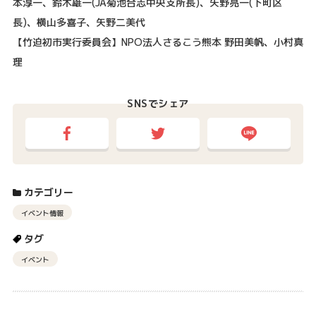
本淳一、鈴木雄一(JA菊池合志中央支所長)、矢野亮一(下町区
長)、横山多喜子、矢野二美代
【竹迫初市実行委員会】NPO法人さるこう熊本 野田美帆、小村真
理
SNSでシェア
カテゴリー
イベント情報
タグ
イベント