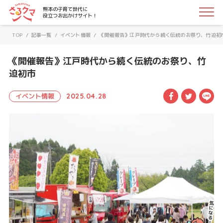
さるクマ-さるこう、熊本-｜熊本の子育て世代に役立つお
熊本の子育て世代に
役立つお出かけサイト！
TOP
/
記事一覧
/
イベント情報
/
《開催報告》江戸時代から続く伝統のお祭り、竹迫初
《開催報告》江戸時代から続く伝統のお祭り、竹
迫初市
Facebook
Twitte
LI
イベント情報
2025.04.28