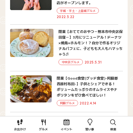
店がオープンします。
宇城・宇土・上益城グルメ
2022.3.22
閉業【おててのおやつ－熊本市中央区保
田窪－】3月にリニューアル！ドーナツ
×焼鳥×ホルモン！？自分で作るオリジ
ナルパフェに、子どもも大人もハマっち
ゃう♫
2025.5.31
中央区グルメ
閉業【Good食堂(グッド食堂)-阿蘇郡
西原村布田-】子供とシェアできる！
ボリュームたっぷりのオムライスやナ
ポリタンをぜひ食べてほしい！
2022.4.14
阿蘇グルメ
【with soup(ウィズスープ)-玉名市築
地-】美容と健康に無添加スープはいか
お出かけ
グルメ
イベント
習い事
検索
が？2023年1月newopen!