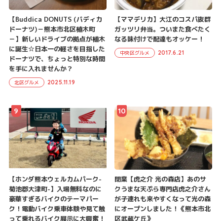
【Buddica DONUTS (バディカ
【ママデリカ】大江のコスパ抜群
ドーナツ)－熊本市北区植木町
ガッツリ弁当。ついまた食べたく
－】新しいドライブの拠点が植木
なる味付けで配達もオッケー！
に誕生☆日本一の軽さを目指した
2017.6.21
中央区グルメ
ドーナツで、ちょっと特別な時間
を手に入れませんか？
2025.11.19
北区グルメ
9
10
【ホンダ熊本ウェルカムパーク-
閉業【虎之介 光の森店】あのサ
菊池郡大津町-】入場無料なのに
クうまな天ぷら専門店虎之介さん
豪華すぎるバイクのテーマパー
が子連れも来やすくなって光の森
ク！電動バイク乗車体験や見て触
にオープンしました！《熊本市北
って乗れるバイク展示に大興奮！
区武蔵ケ丘》