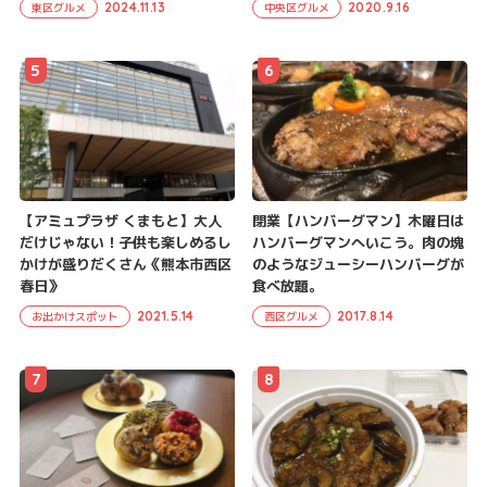
2024.11.13
2020.9.16
東区グルメ
中央区グルメ
5
6
【アミュプラザ くまもと】大人
閉業【ハンバーグマン】木曜日は
だけじゃない！子供も楽しめるし
ハンバーグマンへいこう。肉の塊
かけが盛りだくさん《熊本市西区
のようなジューシーハンバーグが
春日》
食べ放題。
2021.5.14
2017.8.14
お出かけスポット
西区グルメ
7
8