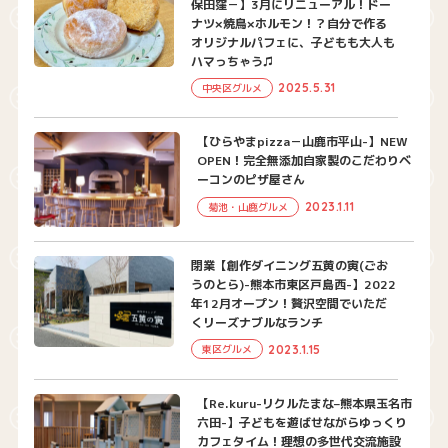
保田窪－】3月にリニューアル！ドー
ナツ×焼鳥×ホルモン！？自分で作る
オリジナルパフェに、子どもも大人も
ハマっちゃう♫
2025.5.31
中央区グルメ
【ひらやまpizza－山鹿市平山-】NEW
OPEN！完全無添加自家製のこだわりベ
ーコンのピザ屋さん
2023.1.11
菊池・山鹿グルメ
閉業【創作ダイニング五黄の寅(ごお
うのとら)-熊本市東区戸島西-】2022
年12月オープン！贅沢空間でいただ
くリーズナブルなランチ
2023.1.15
東区グルメ
【Re.kuru-リクルたまな–熊本県玉名市
六田-】子どもを遊ばせながらゆっくり
カフェタイム！理想の多世代交流施設