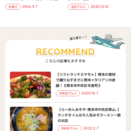
2026.3.7
2020.12.10
外遊び
北区グルメ
RECOMMEND
こちらの記事もおすすめ
【リストランテミヤモト】熊本の食材
で織りなすまさに熊本イタリアンの老
舗！《熊本市中央区辛島町》
2020.10.7
中央区グルメ
【らーめんみそや-熊本市中央区帯山-】
ランチタイムは大人気みそラーメン一筋
のお店
2022.2.7
中央区グルメ