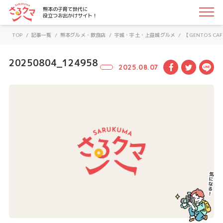
さるクマ-さるこう、熊本-｜熊本の子育て世代に役立つお
熊本の子育て世代に
役立つお出かけサイト！
TOP
/
記事一覧
/
熊本グルメ・飲食店
/
宇城・宇土・上益城グルメ
/
【GENTOS 
20250804_124958
Facebook
Twitte
LI
2025.08.07