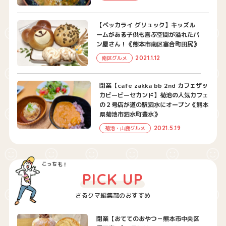
【ベッカライ グリュック】キッズル
ームがある子供も喜ぶ空間が溢れたパ
ン屋さん！《熊本市南区富合町田尻》
2021.1.12
南区グルメ
閉業【cafe zakka bb 2nd カフェザッ
カビービーセカンド】菊池の人気カフェ
の２号店が道の駅泗水にオープン《熊本
県菊池市泗水町豊水》
2021.5.19
菊池・山鹿グルメ
PICK UP
さるクマ編集部のおすすめ
閉業【おててのおやつ－熊本市中央区