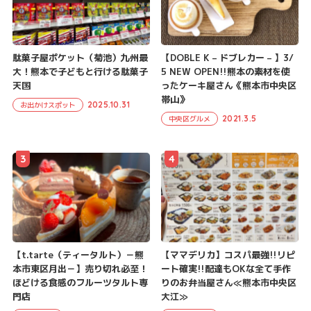
駄菓子屋ポケット（菊池）九州最
【DOBLE K – ドブレカー – 】3/
大！熊本で子どもと行ける駄菓子
5 NEW OPEN!!熊本の素材を使
天国
ったケーキ屋さん《熊本市中央区
帯山》
2025.10.31
お出かけスポット
2021.3.5
中央区グルメ
3
4
【t.tarte（ティータルト）－熊
【ママデリカ】コスパ最強!!リピ
本市東区月出－】売り切れ必至！
ート確実!!配達もOKな全て手作
ほどける食感のフルーツタルト専
りのお弁当屋さん≪熊本市中央区
門店
大江≫