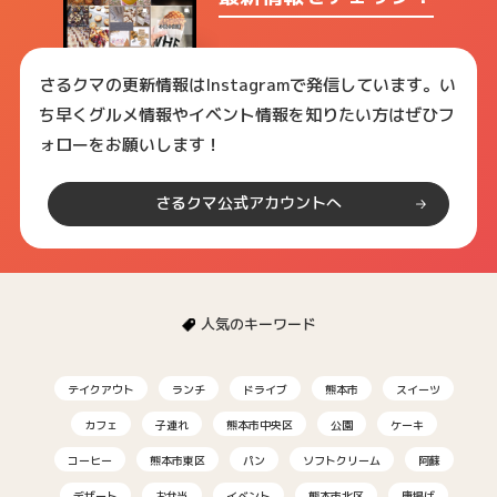
さるクマの更新情報はInstagramで発信しています。い
ち早くグルメ情報やイベント情報を知りたい方はぜひフ
ォローをお願いします！
さるクマ公式アカウントへ
人気のキーワード
テイクアウト
ランチ
ドライブ
熊本市
スイーツ
カフェ
子連れ
熊本市中央区
公園
ケーキ
コーヒー
熊本市東区
パン
ソフトクリーム
阿蘇
デザート
お弁当
イベント
熊本市北区
唐揚げ