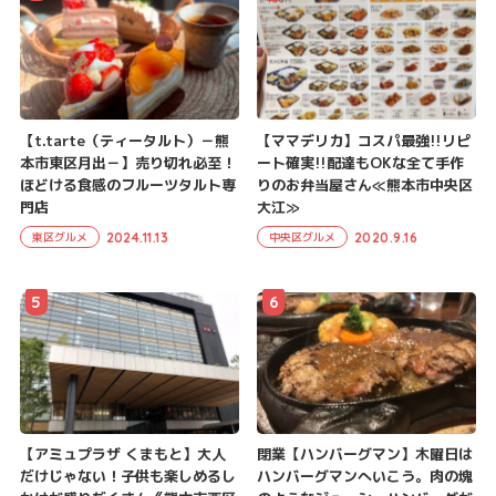
【t.tarte（ティータルト）－熊
【ママデリカ】コスパ最強!!リピ
本市東区月出－】売り切れ必至！
ート確実!!配達もOKな全て手作
ほどける食感のフルーツタルト専
りのお弁当屋さん≪熊本市中央区
門店
大江≫
2024.11.13
2020.9.16
東区グルメ
中央区グルメ
5
6
【アミュプラザ くまもと】大人
閉業【ハンバーグマン】木曜日は
だけじゃない！子供も楽しめるし
ハンバーグマンへいこう。肉の塊