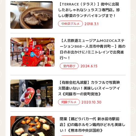
【TERRACE（テラス）】街中に出現
したおしゃれなシュラスコ専門店。珍
しい野菜のランチバイキングまで！
2018.3.1
中央区グルメ
【人吉鉄道ミュージアムMOZOCAステ
ーション868－人吉市中青井町－】雨の
日のお出かけに♪ミニトレインで出発進
行～！
2024.6.15
室内遊び
【有限会社凡波屋】カラフルで写真映
え間違いない！美味しいスイーツアイ
ス《阿蘇市一の宮町宮地》
2020.10.30
阿蘇グルメ
閉業【親どりバカ一代 新水前寺駅前
店】幻の鶏ホルモン鶏肉がどれも美味し
い！《熊本市中央区国府》