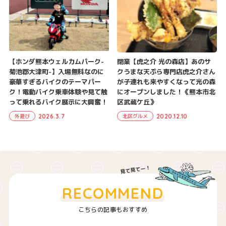
【ホンダ熊本ウェルカムパーク-
閉業【虎之介 光の森店】あのサ
菊池郡大津町-】入場無料なのに
クうまな天ぷら専門店虎之介さん
豪華すぎるバイクのテーマパー
が子連れも来やすくなって光の森
ク！電動バイク乗車体験や見て触
にオープンしました！《熊本市北
って乗れるバイク展示に大興奮！
区武蔵ケ丘》
2026.3.7
2020.12.10
外遊び
北区グルメ
RECOMMEND
こちらの記事もおすすめ