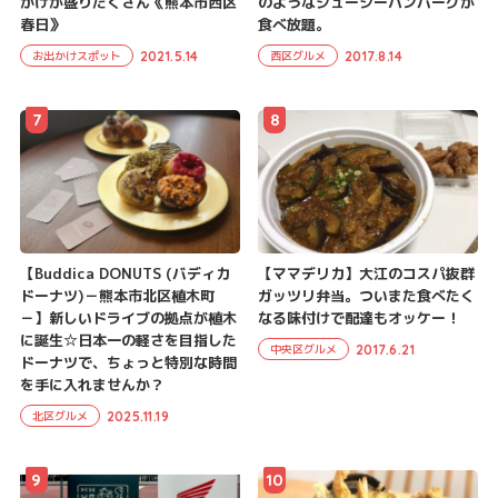
かけが盛りだくさん《熊本市西区
のようなジューシーハンバーグが
春日》
食べ放題。
2021.5.14
2017.8.14
お出かけスポット
西区グルメ
7
8
【Buddica DONUTS (バディカ
【ママデリカ】大江のコスパ抜群
ドーナツ)－熊本市北区植木町
ガッツリ弁当。ついまた食べたく
－】新しいドライブの拠点が植木
なる味付けで配達もオッケー！
に誕生☆日本一の軽さを目指した
2017.6.21
中央区グルメ
ドーナツで、ちょっと特別な時間
を手に入れませんか？
2025.11.19
北区グルメ
9
10