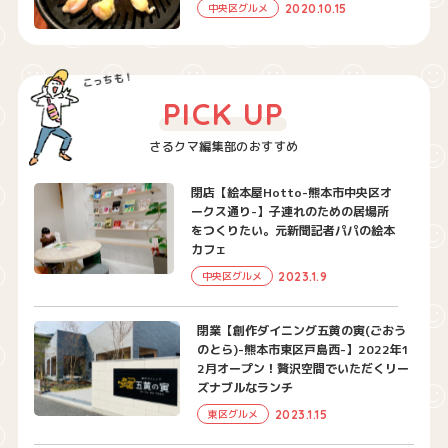
2020.10.15
中央区グルメ
PICK UP
さるクマ編集部のおすすめ
閉店【絵本屋Hotto-熊本市中央区オ
ークス通り-】子連れのための居場所
をつくりたい。元新聞記者パパの絵本
カフェ
2023.1.9
中央区グルメ
閉業【創作ダイニング五黄の寅(ごおう
のとら)-熊本市東区戸島西-】2022年1
2月オープン！贅沢空間でいただくリー
ズナブルなランチ
2023.1.15
東区グルメ