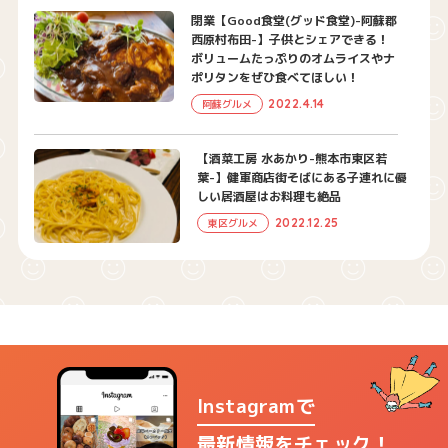
閉業【Good食堂(グッド食堂)-阿蘇郡
西原村布田-】子供とシェアできる！
ボリュームたっぷりのオムライスやナ
ポリタンをぜひ食べてほしい！
2022.4.14
阿蘇グルメ
【酒菜工房 水あかり-熊本市東区若
葉-】健軍商店街そばにある子連れに優
しい居酒屋はお料理も絶品
2022.12.25
東区グルメ
Instagramで
最新情報をチェック！