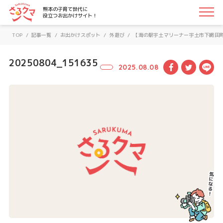
さるクマ-さるこう、熊本-｜熊本の子育て世代に役立つお
熊本の子育て世代に
役立つお出かけサイト！
TOP
/
記事一覧
/
お出かけスポット
/
外遊び
/
【海の駅宇土マリーナー宇土市下網田
20250804_151635
Facebook
Twitte
LI
2025.08.08