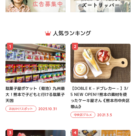
人気ランキング
1
2
駄菓子屋ポケット（菊池）九州最
【DOBLE K – ドブレカー – 】3/
大！熊本で子どもと行ける駄菓子
5 NEW OPEN!!熊本の素材を使
天国
ったケーキ屋さん《熊本市中央区
帯山》
2025.10.31
お出かけスポット
2021.3.5
中央区グルメ
3
4