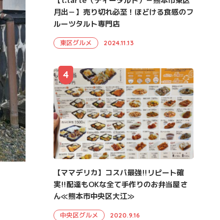
【t.tarte（ティータルト）－熊本市東区
月出－】売り切れ必至！ほどける食感のフ
ルーツタルト専門店
東区グルメ
2024.11.13
4
【ママデリカ】コスパ最強!!リピート確
実!!配達もOKな全て手作りのお弁当屋さ
ん≪熊本市中央区大江≫
中央区グルメ
2020.9.16