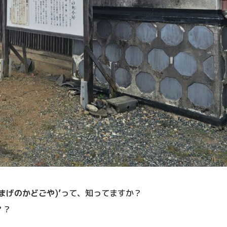
まげのかどごや)’
って、知ってますか？
？？