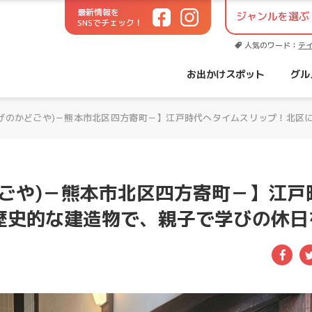
最新情報を
SNSでチェック！
世代に役立つお出かけサイト！
人気のワード：
テ
お出かけスポット
グル
げのかどごや)－熊本市北区四方寄町－】江戸時代へタイムスリップ！北区
ごや)－熊本市北区四方寄町－】江戸
歴史的な建造物で、親子で学びの休日
Fac