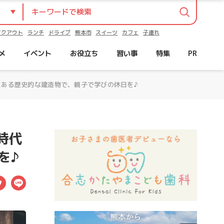
イクアウト
ランチ
ドライブ
熊本市
スイーツ
カフェ
子連れ
メ
イベント
お役立ち
習い事
特集
PR
にある歴史的な建造物で、親子で学びの休日を♪
時代
を♪
ebook
Twitter
LINE