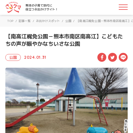
さるクマ-さるこう、熊本-｜熊本の子育て世代に役立つお
熊本の子育て世代に
役立つお出かけサイト！
TOP
/
記事一覧
/
お出かけスポット
/
公園
/
【南高江梶免公園－熊本市南区南高江】
【南高江梶免公園－熊本市南区南高江】こどもた
ちの声が賑やかなちいさな公園
Facebook
Twitte
LI
公園
2024.01.31