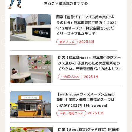
さるクマ編集部のおすすめ
閉業【創作ダイニング五黄の寅(ごお
うのとら)-熊本市東区戸島西-】2022
年12月オープン！贅沢空間でいただ
くリーズナブルなランチ
2023.1.15
東区グルメ
閉店【絵本屋Hotto-熊本市中央区オー
クス通り-】子連れのための居場所をつ
くりたい。元新聞記者パパの絵本カフェ
2023.1.9
中央区グルメ
【with soup(ウィズスープ)-玉名市
築地-】美容と健康に無添加スープは
いかが？2023年1月newopen!
2023.1.31
玉名・荒尾グルメ
閉業【Good食堂(グッド食堂)-阿蘇郡