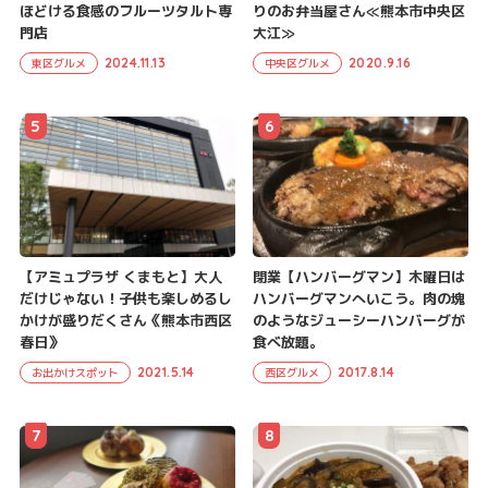
ほどける食感のフルーツタルト専
りのお弁当屋さん≪熊本市中央区
門店
大江≫
2024.11.13
2020.9.16
東区グルメ
中央区グルメ
5
6
【アミュプラザ くまもと】大人
閉業【ハンバーグマン】木曜日は
だけじゃない！子供も楽しめるし
ハンバーグマンへいこう。肉の塊
かけが盛りだくさん《熊本市西区
のようなジューシーハンバーグが
春日》
食べ放題。
2021.5.14
2017.8.14
お出かけスポット
西区グルメ
7
8