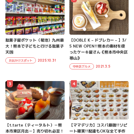
駄菓子屋ポケット（菊池）九州最
【DOBLE K – ドブレカー – 】3/
大！熊本で子どもと行ける駄菓子
5 NEW OPEN!!熊本の素材を使
天国
ったケーキ屋さん《熊本市中央区
帯山》
2025.10.31
お出かけスポット
2021.3.5
中央区グルメ
3
4
【t.tarte（ティータルト）－熊
【ママデリカ】コスパ最強!!リピ
本市東区月出－】売り切れ必至！
ート確実!!配達もOKな全て手作