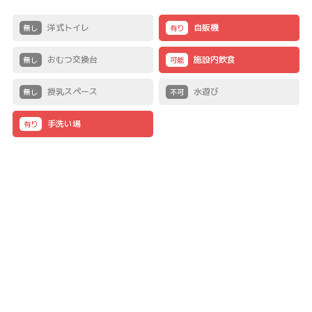
洋式トイレ
自販機
無し
有り
おむつ交換台
施設内飲食
無し
可能
授乳スペース
水遊び
無し
不可
手洗い場
有り