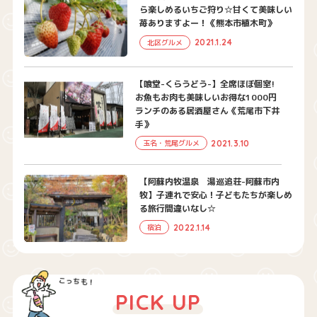
ら楽しめるいちご狩り☆甘くて美味しい
苺ありますよー！《熊本市植木町》
2021.1.24
北区グルメ
【喰堂-くらうどう-】全席ほぼ個室!
お魚もお肉も美味しいお得な1000円
ランチのある居酒屋さん《荒尾市下井
手》
2021.3.10
玉名・荒尾グルメ
【阿蘇内牧温泉 湯巡追荘-阿蘇市内
牧】子連れで安心！子どもたちが楽しめ
る旅行間違いなし☆
2022.1.14
宿泊
PICK UP