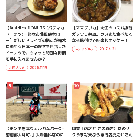
【Buddica DONUTS (バディカ
【ママデリカ】大江のコスパ抜群
ドーナツ)－熊本市北区植木町
ガッツリ弁当。ついまた食べたく
－】新しいドライブの拠点が植木
なる味付けで配達もオッケー！
に誕生☆日本一の軽さを目指した
2017.6.21
中央区グルメ
ドーナツで、ちょっと特別な時間
を手に入れませんか？
2025.11.19
北区グルメ
9
10
【ホンダ熊本ウェルカムパーク-
閉業【虎之介 光の森店】あのサ
菊池郡大津町-】入場無料なのに
クうまな天ぷら専門店虎之介さん