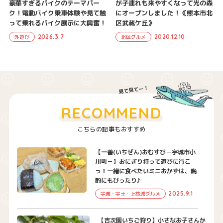
豪華すぎるバイクのテーマパー
が子連れも来やすくなって光の森
ク！電動バイク乗車体験や見て触
にオープンしました！《熊本市北
って乗れるバイク展示に大興奮！
区武蔵ケ丘》
2026.3.7
2020.12.10
外遊び
北区グルメ
RECOMMEND
こちらの記事もおすすめ
【一善(いちぜん)おむすび－宇城市小
川町－】おにぎり持って遊びに行こ
っ！一緒に食べたいミニおかずは、晩
酌にもぴったり♪
2025.9.1
宇城・宇土・上益城グルメ
【吉次園いちご狩り】小さなお子さんか