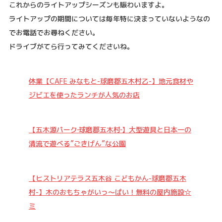
これからのライトアップシーズンも賑わいますよ。
ライトアップの期間については毎年特に決まっていないようなの
でお電話でお尋ねください。
ドライブがてら行ってみてくださいね。
休業【CAFE みなもと-球磨郡五木村乙-】地元食材や
ジビエを使ったランチが人気のお店
【五木源パーク‐球磨郡五木村‐】大型遊具と日本一の
清流で遊べる”ごきげん”な公園
【ヒストリアテラス五木谷 こどもかん-球磨郡五木
村-】木のおもちゃがいっ〜ぱい！無料の屋内施設☆
ミ