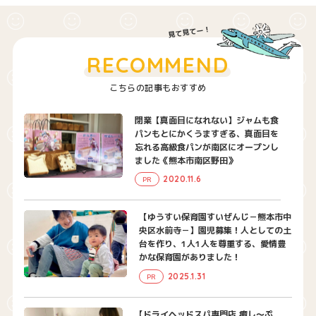
RECOMMEND
こちらの記事もおすすめ
閉業【真面目になれない】ジャムも食
パンもとにかくうますぎる、真面目を
忘れる高級食パンが南区にオープンし
ました《熊本市南区野田》
2020.11.6
PR
【ゆうすい保育園すいぜんじ－熊本市中
央区水前寺－】園児募集！人としての土
台を作り、1人1人を尊重する、愛情豊
かな保育園がありました！
2025.1.31
PR
【ドライヘッドスパ専門店 癒し〜ぷ