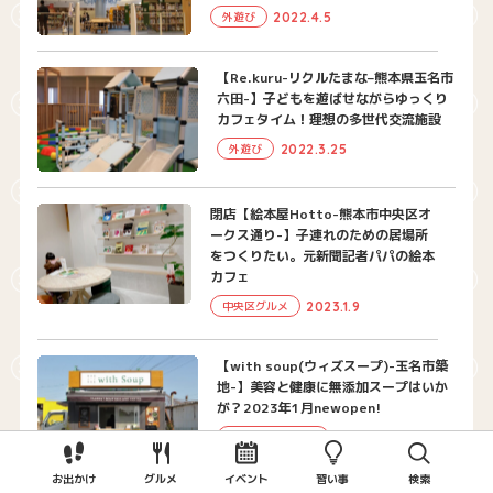
2022.4.5
外遊び
【Re.kuru-リクルたまな–熊本県玉名市
六田-】子どもを遊ばせながらゆっくり
カフェタイム！理想の多世代交流施設
2022.3.25
外遊び
閉店【絵本屋Hotto-熊本市中央区オ
ークス通り-】子連れのための居場所
をつくりたい。元新聞記者パパの絵本
カフェ
2023.1.9
中央区グルメ
【with soup(ウィズスープ)-玉名市築
地-】美容と健康に無添加スープはいか
が？2023年1月newopen!
2023.1.31
玉名・荒尾グルメ
お出かけ
グルメ
イベント
習い事
検索