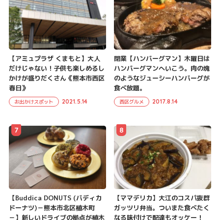
【アミュプラザ くまもと】大人
閉業【ハンバーグマン】木曜日は
だけじゃない！子供も楽しめるし
ハンバーグマンへいこう。肉の塊
かけが盛りだくさん《熊本市西区
のようなジューシーハンバーグが
春日》
食べ放題。
2021.5.14
2017.8.14
お出かけスポット
西区グルメ
7
8
【Buddica DONUTS (バディカ
【ママデリカ】大江のコスパ抜群
ドーナツ)－熊本市北区植木町
ガッツリ弁当。ついまた食べたく
－】新しいドライブの拠点が植木
なる味付けで配達もオッケー！