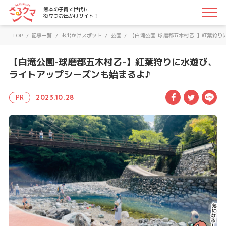
さるクマ-さるこう、熊本-｜熊本の子育て世代に役立つお
熊本の子育て世代に
役立つお出かけサイト！
TOP
/
記事一覧
/
お出かけスポット
/
公園
/
【白滝公園-球磨郡五木村乙-】紅葉狩り
【白滝公園-球磨郡五木村乙-】紅葉狩りに水遊び、
ライトアップシーズンも始まるよ♪
Facebook
Twitte
LI
PR
2023.10.28