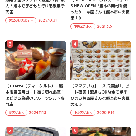
大！熊本で子どもと行ける駄菓子
5 NEW OPEN!!熊本の素材を使
天国
ったケーキ屋さん《熊本市中央区
帯山》
2025.10.31
お出かけスポット
2021.3.5
中央区グルメ
3
4
【t.tarte（ティータルト）－熊
【ママデリカ】コスパ最強!!リピ
本市東区月出－】売り切れ必至！
ート確実!!配達もOKな全て手作
ほどける食感のフルーツタルト専
りのお弁当屋さん≪熊本市中央区
門店
大江≫
2024.11.13
2020.9.16
東区グルメ
中央区グルメ
5
6