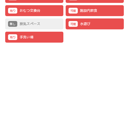
おむつ交換台
施設内飲食
有り
可能
授乳スペース
水遊び
無し
可能
手洗い場
有り