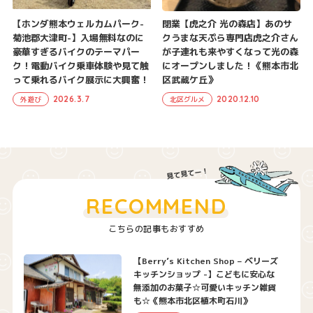
【ホンダ熊本ウェルカムパーク-
閉業【虎之介 光の森店】あのサ
菊池郡大津町-】入場無料なのに
クうまな天ぷら専門店虎之介さん
豪華すぎるバイクのテーマパー
が子連れも来やすくなって光の森
ク！電動バイク乗車体験や見て触
にオープンしました！《熊本市北
って乗れるバイク展示に大興奮！
区武蔵ケ丘》
2026.3.7
2020.12.10
外遊び
北区グルメ
RECOMMEND
こちらの記事もおすすめ
【Berry’s Kitchen Shop – ベリーズ
キッチンショップ -】こどもに安心な
無添加のお菓子☆可愛いキッチン雑貨
も☆《熊本市北区植木町石川》