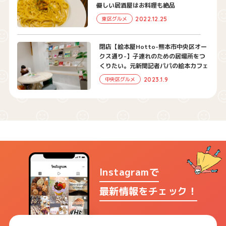
優しい居酒屋はお料理も絶品
2022.12.25
東区グルメ
閉店【絵本屋Hotto-熊本市中央区オー
クス通り-】子連れのための居場所をつ
くりたい。元新聞記者パパの絵本カフェ
2023.1.9
中央区グルメ
Instagramで
最新情報をチェック！