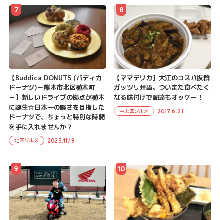
7
8
【Buddica DONUTS (バディカ
【ママデリカ】大江のコスパ抜群
ドーナツ)－熊本市北区植木町
ガッツリ弁当。ついまた食べたく
－】新しいドライブの拠点が植木
なる味付けで配達もオッケー！
に誕生☆日本一の軽さを目指した
2017.6.21
中央区グルメ
ドーナツで、ちょっと特別な時間
を手に入れませんか？
2025.11.19
北区グルメ
9
10