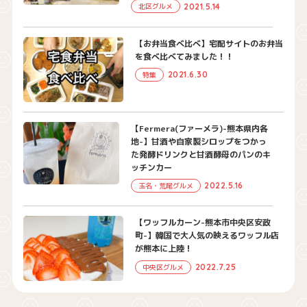
2021.5.14
北区グルメ
【お弁当食べ比べ】宅配サイトのお弁当
を食べ比べてみました！！
2021.6.30
特集
【Fermera(ファーメラ)-熊本県内各
地-】甘酒や自家製シロップをつかっ
た発酵ドリンクと甘酒酵母のパンのキ
ッチンカー
2022.5.16
玉名・荒尾グルメ
【ワッフルカーン-熊本市中央区安政
町-】韓国で大人気の映えるワッフル店
が熊本に上陸！
2022.7.25
中央区グルメ