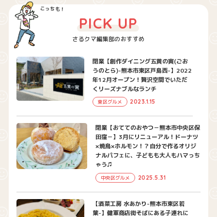
PICK UP
さるクマ編集部のおすすめ
閉業【創作ダイニング五黄の寅(ごお
うのとら)-熊本市東区戸島西-】2022
年12月オープン！贅沢空間でいただ
くリーズナブルなランチ
2023.1.15
東区グルメ
閉業【おててのおやつ－熊本市中央区保
田窪－】3月にリニューアル！ドーナツ
×焼鳥×ホルモン！？自分で作るオリジ
ナルパフェに、子どもも大人もハマっち
ゃう♫
2025.5.31
中央区グルメ
【酒菜工房 水あかり-熊本市東区若
葉-】健軍商店街そばにある子連れに