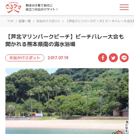
さるクマ-さるこう、熊本-｜熊本の子育て世代に役立つお
熊本の子育て世代に
役立つお出かけサイト！
TOP
/
記事一覧
/
お出かけスポット
/
【芦北マリンパークビーチ】ビーチバレー大会も
【芦北マリンパークビーチ】ビーチバレー大会も
開かれる熊本県南の海水浴場
Facebook
Twitte
LI
お出かけスポット
2017.07.19