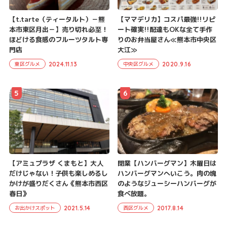
【t.tarte（ティータルト）－熊
【ママデリカ】コスパ最強!!リピ
本市東区月出－】売り切れ必至！
ート確実!!配達もOKな全て手作
ほどける食感のフルーツタルト専
りのお弁当屋さん≪熊本市中央区
門店
大江≫
2024.11.13
2020.9.16
東区グルメ
中央区グルメ
5
6
【アミュプラザ くまもと】大人
閉業【ハンバーグマン】木曜日は
だけじゃない！子供も楽しめるし
ハンバーグマンへいこう。肉の塊
かけが盛りだくさん《熊本市西区
のようなジューシーハンバーグが
春日》
食べ放題。
2021.5.14
2017.8.14
お出かけスポット
西区グルメ