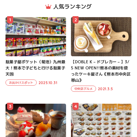
人気ランキング
1
2
駄菓子屋ポケット（菊池）九州最
【DOBLE K – ドブレカー – 】3/
大！熊本で子どもと行ける駄菓子
5 NEW OPEN!!熊本の素材を使
天国
ったケーキ屋さん《熊本市中央区
帯山》
2025.10.31
お出かけスポット
2021.3.5
中央区グルメ
3
4