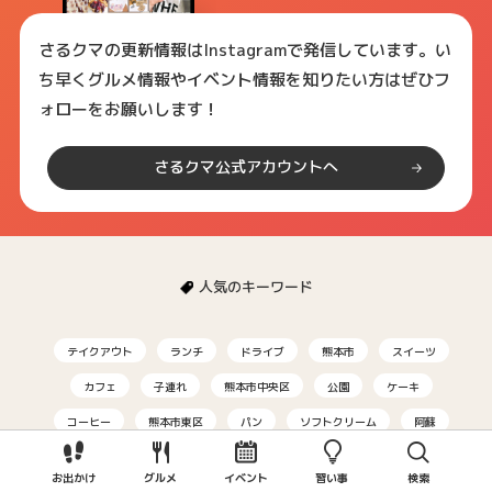
さるクマの更新情報はInstagramで発信しています。い
ち早くグルメ情報やイベント情報を知りたい方はぜひフ
ォローをお願いします！
さるクマ公式アカウントへ
人気のキーワード
テイクアウト
ランチ
ドライブ
熊本市
スイーツ
カフェ
子連れ
熊本市中央区
公園
ケーキ
コーヒー
熊本市東区
パン
ソフトクリーム
阿蘇
デザート
お弁当
イベント
熊本市北区
唐揚げ
お出かけ
グルメ
イベント
習い事
検索