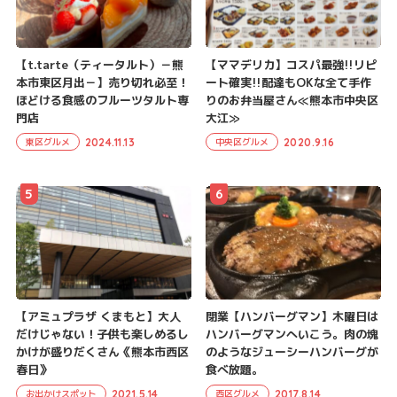
【t.tarte（ティータルト）－熊
【ママデリカ】コスパ最強!!リピ
本市東区月出－】売り切れ必至！
ート確実!!配達もOKな全て手作
ほどける食感のフルーツタルト専
りのお弁当屋さん≪熊本市中央区
門店
大江≫
2024.11.13
2020.9.16
東区グルメ
中央区グルメ
5
6
【アミュプラザ くまもと】大人
閉業【ハンバーグマン】木曜日は
だけじゃない！子供も楽しめるし
ハンバーグマンへいこう。肉の塊
かけが盛りだくさん《熊本市西区
のようなジューシーハンバーグが
春日》
食べ放題。
2021.5.14
2017.8.14
お出かけスポット
西区グルメ