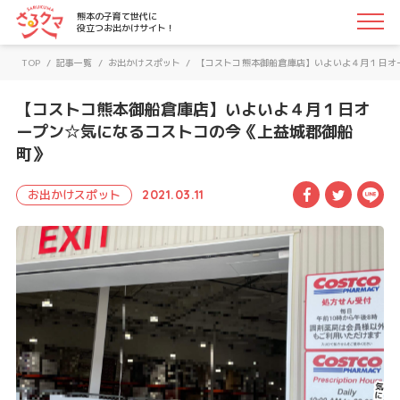
さるクマ-さるこう、熊本-｜熊本の子育て世代に役立つお
熊本の子育て世代に
役立つお出かけサイト！
TOP
/
記事一覧
/
お出かけスポット
/
【コストコ熊本御船倉庫店】いよいよ４月１日オ
【コストコ熊本御船倉庫店】いよいよ４月１日オ
ープン☆気になるコストコの今《上益城郡御船
町》
Facebook
Twitte
LI
お出かけスポット
2021.03.11