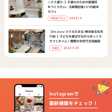
ークス通り-】子連れのための居場所
をつくりたい。元新聞記者パパの絵本
カフェ
2023.1.9
中央区グルメ
【Re.kuru-リクルたまな–熊本県玉名市
六田-】子どもを遊ばせながらゆっくり
カフェタイム！理想の多世代交流施設
2022.3.25
外遊び
Instagramで
最新情報をチェック！