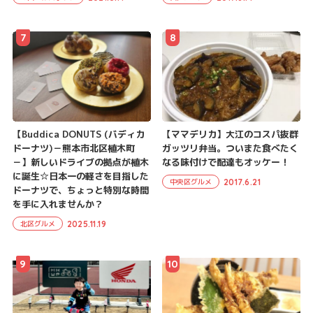
7
8
【Buddica DONUTS (バディカ
【ママデリカ】大江のコスパ抜群
ドーナツ)－熊本市北区植木町
ガッツリ弁当。ついまた食べたく
－】新しいドライブの拠点が植木
なる味付けで配達もオッケー！
に誕生☆日本一の軽さを目指した
2017.6.21
中央区グルメ
ドーナツで、ちょっと特別な時間
を手に入れませんか？
2025.11.19
北区グルメ
9
10