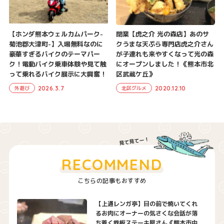
【ホンダ熊本ウェルカムパーク-
閉業【虎之介 光の森店】あのサ
菊池郡大津町-】入場無料なのに
クうまな天ぷら専門店虎之介さん
豪華すぎるバイクのテーマパー
が子連れも来やすくなって光の森
ク！電動バイク乗車体験や見て触
にオープンしました！《熊本市北
って乗れるバイク展示に大興奮！
区武蔵ケ丘》
2026.3.7
2020.12.10
外遊び
北区グルメ
RECOMMEND
こちらの記事もおすすめ
【上通レンガ亭】目の前で焼いてくれ
るお肉にオーナーの気さくな会話が落
ち着く鉄板ステーキ屋さん《熊本市中