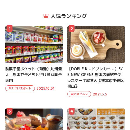
人気ランキング
1
2
駄菓子屋ポケット（菊池）九州最
【DOBLE K – ドブレカー – 】3/
大！熊本で子どもと行ける駄菓子
5 NEW OPEN!!熊本の素材を使
天国
ったケーキ屋さん《熊本市中央区
帯山》
2025.10.31
お出かけスポット
2021.3.5
中央区グルメ
3
4