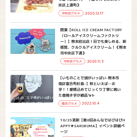
央区上通町》
2020.12.17
中央区グルメ
閉業【ROLL ICE CREAM FACTORY
（ロールアイスクリームファクトリ
ー）】熊本初出店！目でも楽しめる、新
感覚、クルクルアイスクリーム！《熊本
市中央区下通》
2020.11.3
中央区グルメ
【いものことで頭がいっぱい-熊本市
南区富合町杉島-】秋といえば…お
芋！！愛情込めてじっくり丁寧に焼い
た壺焼き芋が絶品🍠✨
2022.10.4
南区グルメ
10/25更新【第8回みんなではぴはぴH
APPY★SARUKUMA】イベント詳細ペ
ージ