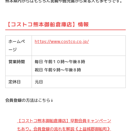
熊本県内からはもちろん宮崎や鹿児島から来る人も多そうです。
【コストコ熊本御船倉庫店】情報
ホームペ
https://www.costco.co.jp/
ージ
営業時間
毎日 午前１０時〜午後８時
祝日 午前９時〜午後８時
定休日
元日
会員登録の方法はこちら↓
【コストコ熊本御船倉庫店】早割会員キャンペーン
もあり。会員登録の流れを解説《上益城郡御船町》