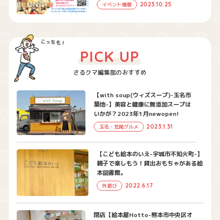
2023.10.25
イベント情報
PICK UP
さるクマ編集部のおすすめ
【with soup(ウィズスープ)-玉名市
築地-】美容と健康に無添加スープは
いかが？2023年1月newopen!
2023.1.31
玉名・荒尾グルメ
【こども絵本のいえ-宇城市不知火町-】
親子で楽しもう！貸出おもちゃがある絵
本図書館。
2022.6.17
外遊び
閉店【絵本屋Hotto-熊本市中央区オ