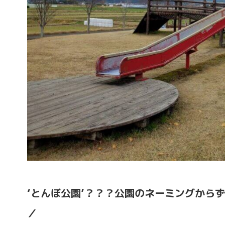
‘
とんぼ公園’？？？公園のネーミングからず
／