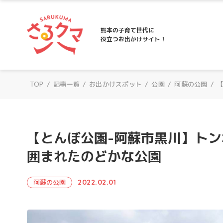
さるクマ-さるこう、熊本-｜熊本の子育て
熊本の子育て世代に
役立つお出かけサイト！
TOP
/
記事一覧
/
お出かけスポット
/
公園
/
阿蘇の公園
/
【とんぼ公園-阿蘇市黒川】ト
囲まれたのどかな公園
阿蘇の公園
2022.02.01