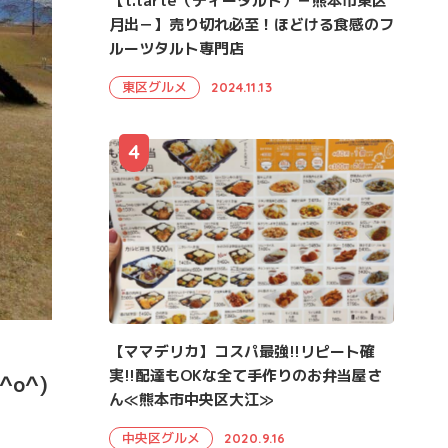
【t.tarte（ティータルト）－熊本市東区
月出－】売り切れ必至！ほどける食感のフ
ルーツタルト専門店
東区グルメ
2024.11.13
4
【ママデリカ】コスパ最強!!リピート確
実!!配達もOKな全て手作りのお弁当屋さ
o^)
ん≪熊本市中央区大江≫
中央区グルメ
2020.9.16