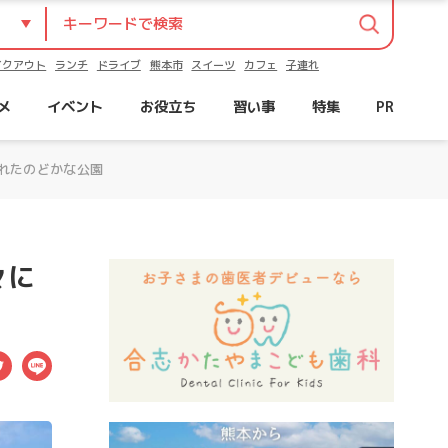
イクアウト
ランチ
ドライブ
熊本市
スイーツ
カフェ
子連れ
メ
イベント
お役立ち
習い事
特集
PR
れたのどかな公園
々に
ebook
Twitter
LINE