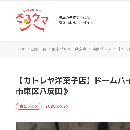
さるクマ-さるこう、熊本-｜熊本の子育て
熊本の子育て世代に
役立つお出かけサイト！
TOP
/
記事一覧
/
熊本グルメ・飲食店
/
東区グルメ
/
【カト
【カトレヤ洋菓子店】ドームパ
市東区八反田》
東区グルメ
2020.09.29