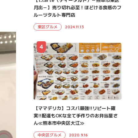
【t.tarte（ティータルト）－熊本市東区
月出－】売り切れ必至！ほどける食感のフ
ルーツタルト専門店
東区グルメ
2024.11.13
4
【ママデリカ】コスパ最強!!リピート確
実!!配達もOKな全て手作りのお弁当屋さ
ん≪熊本市中央区大江≫
中央区グルメ
2020.9.16