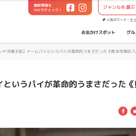
最新情報を
SNSでチェック！
世代に役立つお出かけサイト！
人気のワード：
テ
お出かけスポット
グル
レヤ洋菓子店】ドームパイというパイが革命的うまさだった《熊本市東区八
イというパイが革命的うまさだった《
Fac