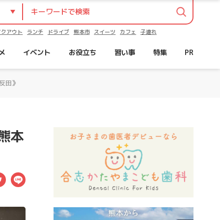
イクアウト
ランチ
ドライブ
熊本市
スイーツ
カフェ
子連れ
メ
イベント
お役立ち
習い事
特集
PR
反田》
熊本
ebook
Twitter
LINE