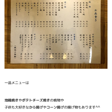
一品メニューは
地鶏焼き
や
ポテトチーズ焼き
の焼物や
子供も大好きな
から揚げ
や
コーン揚げ
の揚げ物もあります^^