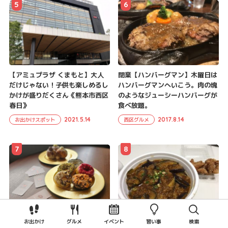
5
6
【アミュプラザ くまもと】大人
閉業【ハンバーグマン】木曜日は
だけじゃない！子供も楽しめるし
ハンバーグマンへいこう。肉の塊
かけが盛りだくさん《熊本市西区
のようなジューシーハンバーグが
春日》
食べ放題。
2021.5.14
2017.8.14
お出かけスポット
西区グルメ
7
8
【Buddica DONUTS (バディカ
【ママデリカ】大江のコスパ抜群
お出かけ
グルメ
イベント
習い事
検索