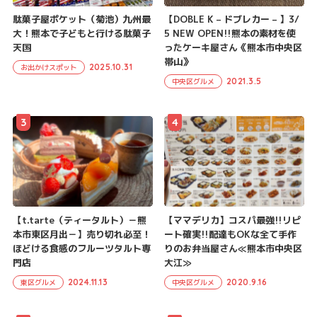
駄菓子屋ポケット（菊池）九州最
【DOBLE K – ドブレカー – 】3/
大！熊本で子どもと行ける駄菓子
5 NEW OPEN!!熊本の素材を使
天国
ったケーキ屋さん《熊本市中央区
帯山》
2025.10.31
お出かけスポット
2021.3.5
中央区グルメ
3
4
【t.tarte（ティータルト）－熊
【ママデリカ】コスパ最強!!リピ
本市東区月出－】売り切れ必至！
ート確実!!配達もOKな全て手作
ほどける食感のフルーツタルト専
りのお弁当屋さん≪熊本市中央区
門店
大江≫
2024.11.13
2020.9.16
東区グルメ
中央区グルメ