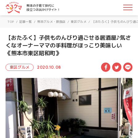
さるクマ-さるこう、熊本-｜熊本の子育て世代に役立つお
熊本の子育て世代に
役立つお出かけサイト！
TOP
/
記事一覧
/
熊本グルメ・飲食店
/
東区グルメ
/
【おたふく】子供ものんびり過
【おたふく】子供ものんびり過ごせる居酒屋♪気さ
くなオーナーママの手料理がほっこり美味しい
《熊本市東区昭和町》
Facebook
Twitte
LI
東区グルメ
2020.10.08