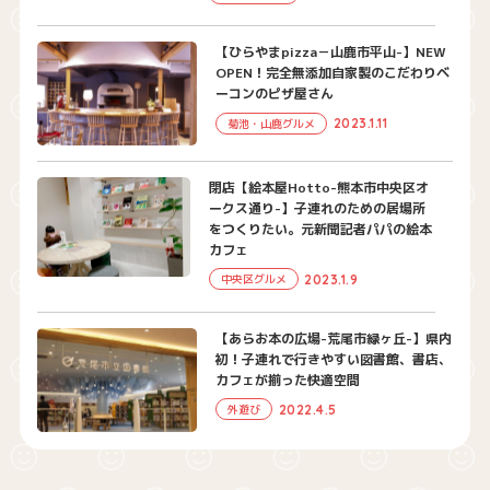
【ひらやまpizza－山鹿市平山-】NEW
OPEN！完全無添加自家製のこだわりベ
ーコンのピザ屋さん
2023.1.11
菊池・山鹿グルメ
閉店【絵本屋Hotto-熊本市中央区オ
ークス通り-】子連れのための居場所
をつくりたい。元新聞記者パパの絵本
カフェ
2023.1.9
中央区グルメ
【あらお本の広場-荒尾市緑ヶ丘-】県内
初！子連れで行きやすい図書館、書店、
カフェが揃った快適空間
2022.4.5
外遊び