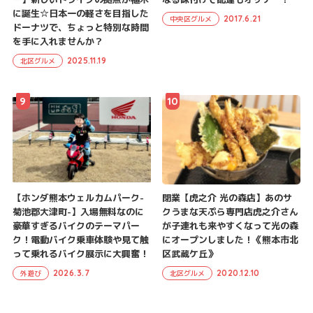
に誕生☆日本一の軽さを目指した
2017.6.21
中央区グルメ
ドーナツで、ちょっと特別な時間
を手に入れませんか？
2025.11.19
北区グルメ
9
10
【ホンダ熊本ウェルカムパーク-
閉業【虎之介 光の森店】あのサ
菊池郡大津町-】入場無料なのに
クうまな天ぷら専門店虎之介さん
豪華すぎるバイクのテーマパー
が子連れも来やすくなって光の森
ク！電動バイク乗車体験や見て触
にオープンしました！《熊本市北
って乗れるバイク展示に大興奮！
区武蔵ケ丘》
2026.3.7
2020.12.10
外遊び
北区グルメ