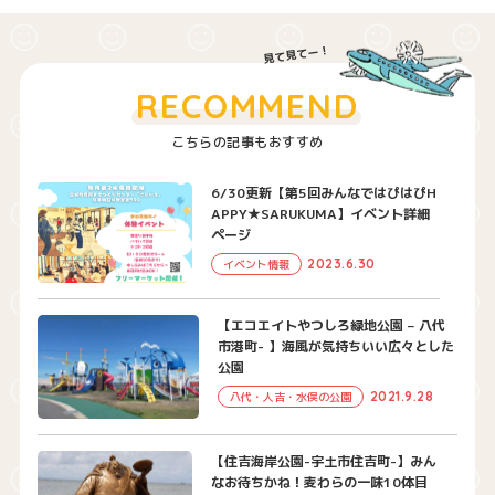
RECOMMEND
こちらの記事もおすすめ
6/30更新【第5回みんなではぴはぴH
APPY★SARUKUMA】イベント詳細
ページ
2023.6.30
イベント情報
【エコエイトやつしろ緑地公園 – 八代
市港町- 】海風が気持ちいい広々とした
公園
2021.9.28
八代・人吉・水俣の公園
【住吉海岸公園-宇土市住吉町-】みん
なお待ちかね！麦わらの一味10体目