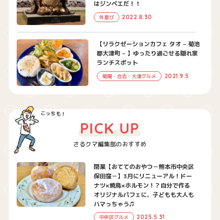
はジンベエだ！！
2022.8.30
外遊び
【リラクゼーションカフェ タオ – 菊池
郡大津町 – 】ゆったり過ごせる隠れ家
ランチスポット
2021.9.5
菊陽・合志・大津グルメ
PICK UP
さるクマ編集部のおすすめ
閉業【おててのおやつ－熊本市中央区
保田窪－】3月にリニューアル！ドー
ナツ×焼鳥×ホルモン！？自分で作る
オリジナルパフェに、子どもも大人も
ハマっちゃう♫
2025.5.31
中央区グルメ