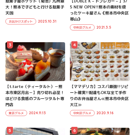
駄菓子屋ポケット（菊池）九州最
【DOBLE K – ドブレカー – 】3/
大！熊本で子どもと行ける駄菓子
5 NEW OPEN!!熊本の素材を使
天国
ったケーキ屋さん《熊本市中央区
帯山》
2025.10.31
お出かけスポット
2021.3.5
中央区グルメ
3
4
【t.tarte（ティータルト）－熊
【ママデリカ】コスパ最強!!リピ
本市東区月出－】売り切れ必至！
ート確実!!配達もOKな全て手作
ほどける食感のフルーツタルト専
りのお弁当屋さん≪熊本市中央区
門店
大江≫
2024.11.13
2020.9.16
東区グルメ
中央区グルメ
5
6