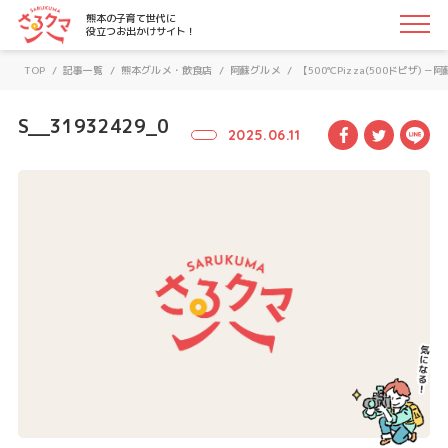
さるクマ-さるこう、熊本-｜熊本の子育て世代に役立つお
熊本の子育て世代に
役立つお出かけサイト！
TOP
/
記事一覧
/
熊本グルメ・飲食店
/
阿蘇グルメ
/
【500℃Pizza(500ドピ
S__31932429_0
Facebook
Twitte
LI
2025.06.11