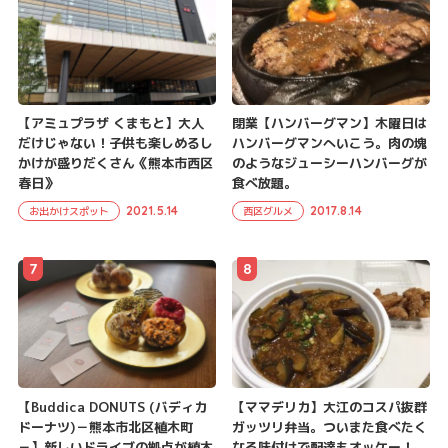
【アミュプラザ くまもと】大人
閉業【ハンバーグマン】木曜日は
だけじゃない！子供も楽しめるし
ハンバーグマンへいこう。肉の塊
かけが盛りだくさん《熊本市西区
のようなジューシーハンバーグが
春日》
食べ放題。
2021.5.14
2017.8.14
お出かけスポット
西区グルメ
7
8
【Buddica DONUTS (バディカ
【ママデリカ】大江のコスパ抜群
ドーナツ)－熊本市北区植木町
ガッツリ弁当。ついまた食べたく
－】新しいドライブの拠点が植木
なる味付けで配達もオッケー！