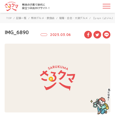
さるクマ-さるこう、熊本-｜熊本の子育て世代に役立つお
熊本の子育て世代に
役立つお出かけサイト！
TOP
/
記事一覧
/
熊本グルメ・飲食店
/
菊陽・合志・大津グルメ
/
【yoyn（よい
IMG_6890
Facebook
Twitte
LI
2025.03.06