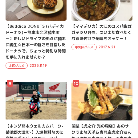
【Buddica DONUTS (バディカ
【ママデリカ】大江のコスパ抜群
ドーナツ)－熊本市北区植木町
ガッツリ弁当。ついまた食べたく
－】新しいドライブの拠点が植木
なる味付けで配達もオッケー！
に誕生☆日本一の軽さを目指した
2017.6.21
中央区グルメ
ドーナツで、ちょっと特別な時間
を手に入れませんか？
2025.11.19
北区グルメ
9
10
【ホンダ熊本ウェルカムパーク-
閉業【虎之介 光の森店】あのサ
菊池郡大津町-】入場無料なのに
クうまな天ぷら専門店虎之介さん