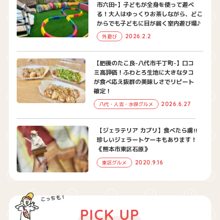
市六田ｰ】子どもが全身を使って遊べ
る！大人はゆっくりお茶しながら、どこ
からでも子どもに目が届く室内遊び場♪
2026.2.2
外遊び
【肥後のたこ良-八代市千丁町-】口コ
ミ高評価！ふわとろ生地に大きなタコ
が食べ応え抜群の美味しさでリピート
確定！
2026.6.27
八代・人吉・水俣グルメ
【ジェラテリア カプリ】食べたら虜!!
珍しいジェラートケーキもあります！
《熊本市東区石原》
2020.9.16
東区グルメ
PICK UP