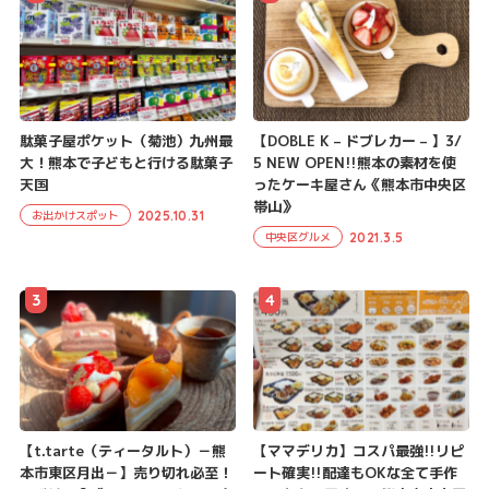
駄菓子屋ポケット（菊池）九州最
【DOBLE K – ドブレカー – 】3/
大！熊本で子どもと行ける駄菓子
5 NEW OPEN!!熊本の素材を使
天国
ったケーキ屋さん《熊本市中央区
帯山》
2025.10.31
お出かけスポット
2021.3.5
中央区グルメ
3
4
【t.tarte（ティータルト）－熊
【ママデリカ】コスパ最強!!リピ
本市東区月出－】売り切れ必至！
ート確実!!配達もOKな全て手作