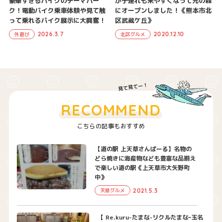
豪華すぎるバイクのテーマパー
が子連れも来やすくなって光の森
ク！電動バイク乗車体験や見て触
にオープンしました！《熊本市北
って乗れるバイク展示に大興奮！
区武蔵ケ丘》
2026.3.7
2020.12.10
外遊び
北区グルメ
RECOMMEND
こちらの記事もおすすめ
【道の駅 上天草さんぱーる】名物の
どら焼きに海産物なども豊富な品揃え
で楽しい道の駅《上天草市大矢野町
中》
2021.5.3
天草グルメ
【 Re.kuru-たまな-リクルたまなｰ玉名