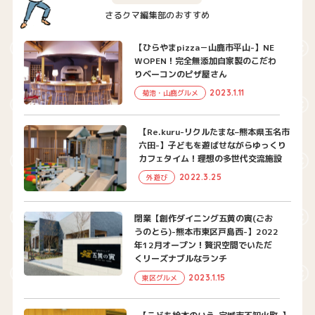
さるクマ編集部のおすすめ
【ひらやまpizza－山鹿市平山-】NE
WOPEN！完全無添加自家製のこだわ
りベーコンのピザ屋さん
2023.1.11
菊池・山鹿グルメ
【Re.kuru-リクルたまな–熊本県玉名市
六田-】子どもを遊ばせながらゆっくり
カフェタイム！理想の多世代交流施設
2022.3.25
外遊び
閉業【創作ダイニング五黄の寅(ごお
うのとら)-熊本市東区戸島西-】2022
年12月オープン！贅沢空間でいただ
くリーズナブルなランチ
2023.1.15
東区グルメ