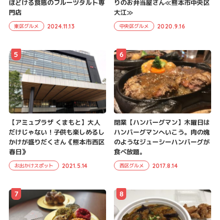
ほどける食感のフルーツタルト専
りのお弁当屋さん≪熊本市中央区
門店
大江≫
2024.11.13
2020.9.16
東区グルメ
中央区グルメ
5
6
【アミュプラザ くまもと】大人
閉業【ハンバーグマン】木曜日は
だけじゃない！子供も楽しめるし
ハンバーグマンへいこう。肉の塊
かけが盛りだくさん《熊本市西区
のようなジューシーハンバーグが
春日》
食べ放題。
2021.5.14
2017.8.14
お出かけスポット
西区グルメ
7
8