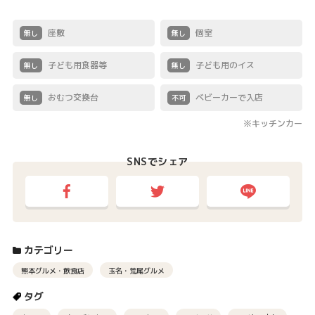
座敷
個室
無し
無し
子ども用食器等
子ども用のイス
無し
無し
おむつ交換台
ベビーカーで入店
無し
不可
※キッチンカー
SNSでシェア
カテゴリー
熊本グルメ・飲食店
玉名・荒尾グルメ
タグ