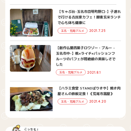
【ちゃぶ台-玉名市岱明町野口-】子連れ
で行ける古民家カフェ！酵素玄米ランチ
で心も体も健康に
2021.7.25
玉名・荒尾グルメ
【創作仏蘭西菓子ロワゾー・ブルー -
玉名市中-】桃×ライチ×パッションフ
ルーツのパフェが悶絶級の美味しさで
した
2021.8.1
玉名・荒尾グルメ
【ハラミ食堂 STANDばりきや】焼き肉
屋さんの鉄板定食！《荒尾市菰屋》
2021.4.20
玉名・荒尾グルメ