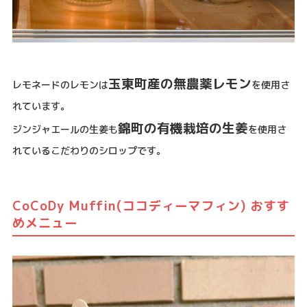
玉東町産の無農薬レモン
レモネードのレモンは
を使用さ
れています。
錦町の有機栽培の生姜
ジンジャエールの生姜も
を使用さ
れているこだわりのシロップです。
CoCoDy Muffin(ココディーマフィン) おすす
めメニュー