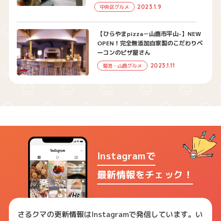
2023.1.9
中央区グルメ
【ひらやまpizza－山鹿市平山-】NEW
OPEN！完全無添加自家製のこだわりベ
ーコンのピザ屋さん
2023.1.11
菊池・山鹿グルメ
Instagramで
最新情報をチェック！
さるクマの更新情報はInstagramで発信しています。い