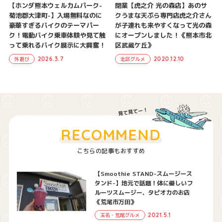
【ホンダ熊本ウェルカムパーク-
閉業【虎之介 光の森店】あのサ
菊池郡大津町-】入場無料なのに
クうまな天ぷら専門店虎之介さん
豪華すぎるバイクのテーマパー
が子連れも来やすくなって光の森
ク！電動バイク乗車体験や見て触
にオープンしました！《熊本市北
って乗れるバイク展示に大興奮！
区武蔵ケ丘》
2026.3.7
2020.12.10
外遊び
北区グルメ
RECOMMEND
こちらの記事もおすすめ
【Smoothie STAND-スムージース
タンド-】地元で話題！体に優しいフ
ルーツスムージー、タピオカのお店
《荒尾市万田》
2021.5.1
玉名・荒尾グルメ