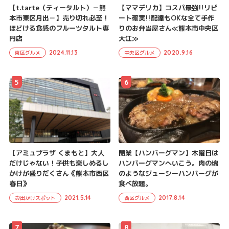
【t.tarte（ティータルト）－熊
【ママデリカ】コスパ最強!!リピ
本市東区月出－】売り切れ必至！
ート確実!!配達もOKな全て手作
ほどける食感のフルーツタルト専
りのお弁当屋さん≪熊本市中央区
門店
大江≫
2024.11.13
2020.9.16
東区グルメ
中央区グルメ
5
6
【アミュプラザ くまもと】大人
閉業【ハンバーグマン】木曜日は
だけじゃない！子供も楽しめるし
ハンバーグマンへいこう。肉の塊
かけが盛りだくさん《熊本市西区
のようなジューシーハンバーグが
春日》
食べ放題。
2021.5.14
2017.8.14
お出かけスポット
西区グルメ
7
8