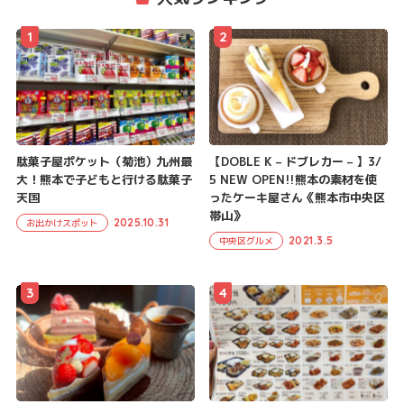
1
2
駄菓子屋ポケット（菊池）九州最
【DOBLE K – ドブレカー – 】3/
大！熊本で子どもと行ける駄菓子
5 NEW OPEN!!熊本の素材を使
天国
ったケーキ屋さん《熊本市中央区
帯山》
2025.10.31
お出かけスポット
2021.3.5
中央区グルメ
3
4