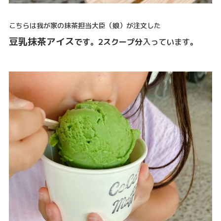
こちらは我が家の抹茶担当大臣（娘）が注文した
豆乳抹茶アイス
です。2スクープ分
入っています
。