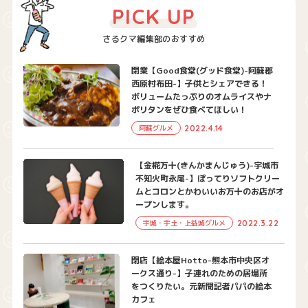
PICK UP
さるクマ編集部のおすすめ
閉業【Good食堂(グッド食堂)-阿蘇郡
西原村布田-】子供とシェアできる！
ボリュームたっぷりのオムライスやナ
ポリタンをぜひ食べてほしい！
2022.4.14
阿蘇グルメ
【金椛万十(きんかまんじゅう)-宇城市
不知火町永尾-】ぽってりソフトクリー
ムとコロンとかわいいお万十のお店がオ
ープンします。
2022.3.22
宇城・宇土・上益城グルメ
閉店【絵本屋Hotto-熊本市中央区オ
ークス通り-】子連れのための居場所
をつくりたい。元新聞記者パパの絵本
カフェ