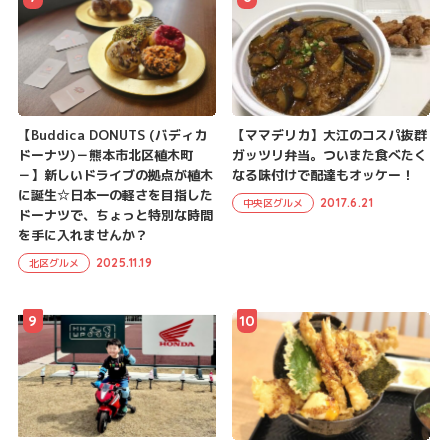
【Buddica DONUTS (バディカ
【ママデリカ】大江のコスパ抜群
ドーナツ)－熊本市北区植木町
ガッツリ弁当。ついまた食べたく
－】新しいドライブの拠点が植木
なる味付けで配達もオッケー！
に誕生☆日本一の軽さを目指した
2017.6.21
中央区グルメ
ドーナツで、ちょっと特別な時間
を手に入れませんか？
2025.11.19
北区グルメ
9
10