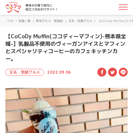
さるクマ-さるこう、熊本-｜熊本の子育て世代に役立つお
熊本の子育て世代に
役立つお出かけサイト！
TOP
/
記事一覧
/
熊本グルメ・飲食店
/
玉名・荒尾グルメ
/
【CoCoDy Muff
【CoCoDy Muffin(ココディーマフィン)-熊本県全
域-】乳製品不使用のヴィーガンアイスとマフィン
とスペシャリティコーヒーのカフェキッチンカ
ー。
Facebook
Twitte
LI
玉名・荒尾グルメ
2022.09.06