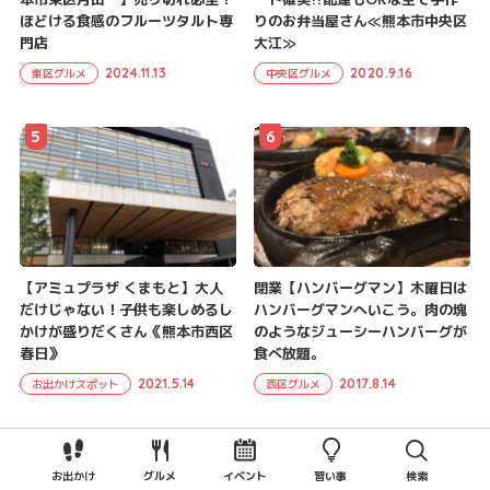
ほどける食感のフルーツタルト専
りのお弁当屋さん≪熊本市中央区
門店
大江≫
2024.11.13
2020.9.16
東区グルメ
中央区グルメ
5
6
【アミュプラザ くまもと】大人
閉業【ハンバーグマン】木曜日は
だけじゃない！子供も楽しめるし
ハンバーグマンへいこう。肉の塊
かけが盛りだくさん《熊本市西区
のようなジューシーハンバーグが
春日》
食べ放題。
2021.5.14
2017.8.14
お出かけスポット
西区グルメ
7
8
お出かけ
グルメ
イベント
習い事
検索