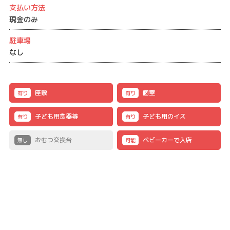
支払い方法
現金のみ
駐車場
なし
座敷
個室
有り
有り
子ども用食器等
子ども用のイス
有り
有り
おむつ交換台
ベビーカーで入店
無し
可能