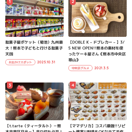
1
2
駄菓子屋ポケット（菊池）九州最
【DOBLE K – ドブレカー – 】3/
大！熊本で子どもと行ける駄菓子
5 NEW OPEN!!熊本の素材を使
天国
ったケーキ屋さん《熊本市中央区
帯山》
2025.10.31
お出かけスポット
2021.3.5
中央区グルメ
3
4
【t.tarte（ティータルト）－熊
【ママデリカ】コスパ最強!!リピ
本市東区月出－】売り切れ必至！
ート確実!!配達もOKな全て手作