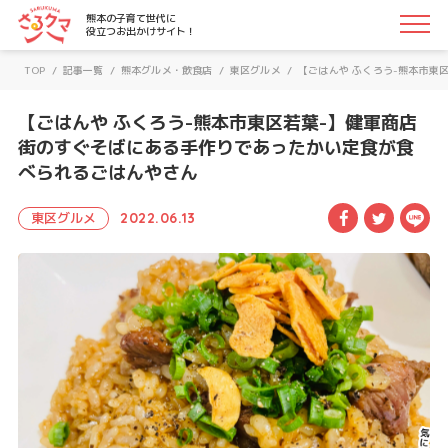
さるクマ-さるこう、熊本-｜熊本の子育て世代に役立つお
熊本の子育て世代に
役立つお出かけサイト！
TOP
/
記事一覧
/
熊本グルメ・飲食店
/
東区グルメ
/
【ごはんや ふくろう-熊本市東
【ごはんや ふくろう-熊本市東区若葉-】健軍商店
街のすぐそばにある手作りであったかい定食が食
べられるごはんやさん
Facebook
Twitte
LI
東区グルメ
2022.06.13