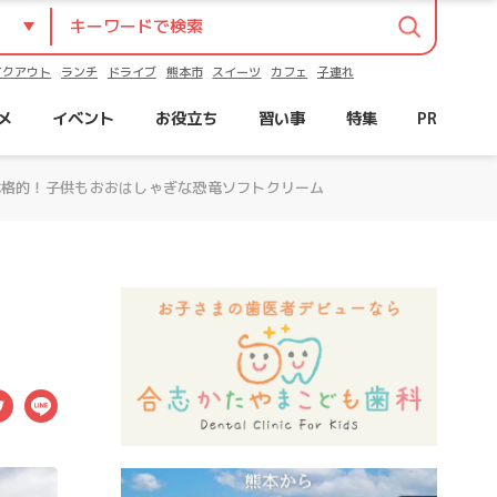
イクアウト
ランチ
ドライブ
熊本市
スイーツ
カフェ
子連れ
メ
イベント
お役立ち
習い事
特集
PR
も本格的！子供もおおはしゃぎな恐竜ソフトクリーム
ebook
Twitter
LINE