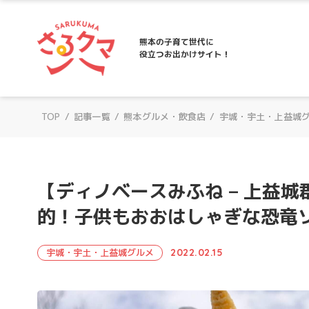
さるクマ-さるこう、熊本-｜熊本の子育て
熊本の子育て世代に
役立つお出かけサイト！
TOP
/
記事一覧
/
熊本グルメ・飲食店
/
宇城・宇土・上益城
【ディノベースみふね – 上益城
的！子供もおおはしゃぎな恐竜
宇城・宇土・上益城グルメ
2022.02.15