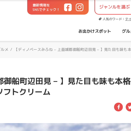
最新情報を
SNSでチェック！
世代に役立つお出かけサイト！
人気のワード：
テ
お出かけスポット
グル
グルメ
/
【ディノベースみふね – 上益城郡御船町辺田見 – 】見た目も味
郡御船町辺田見 – 】見た目も味も本格
ソフトクリーム
Fac