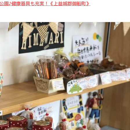
公園♪健康器具も充実！《上益城郡御船町》