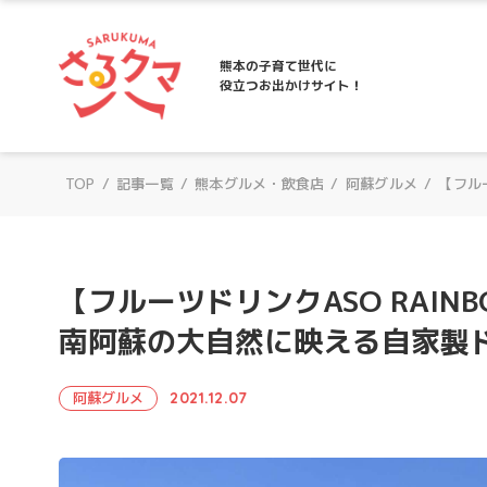
さるクマ-さるこう、熊本-｜熊本の子育て
熊本の子育て世代に
役立つお出かけサイト！
TOP
/
記事一覧
/
熊本グルメ・飲食店
/
阿蘇グルメ
/
【フル
【フルーツドリンクASO RAINB
南阿蘇の大自然に映える自家製
阿蘇グルメ
2021.12.07