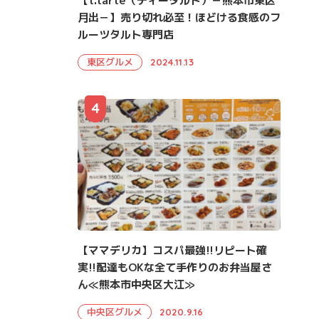
【t.tarte（ティータルト）－熊本市東区
月出－】売り切れ必至！ほどける食感のフ
ルーツタルト専門店
東区グルメ
2024.11.13
4
【ママデリカ】コスパ最強!!リピート確
実!!配達もOKな全て手作りのお弁当屋さ
ん≪熊本市中央区大江≫
中央区グルメ
2020.9.16