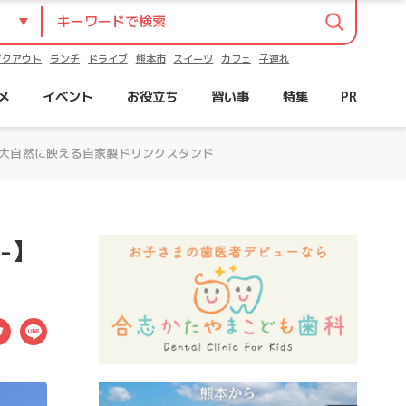
イクアウト
ランチ
ドライブ
熊本市
スイーツ
カフェ
子連れ
メ
イベント
お役立ち
習い事
特集
PR
阿蘇の大自然に映える自家製ドリンクスタンド
-】
ebook
Twitter
LINE