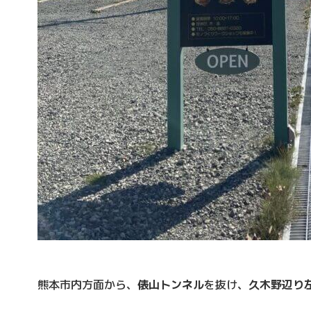
熊本市内方面から、
俵山トンネル
を抜け、
久木野辺り