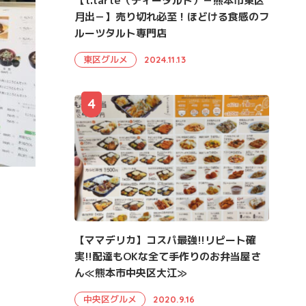
【t.tarte（ティータルト）－熊本市東区
月出－】売り切れ必至！ほどける食感のフ
ルーツタルト専門店
東区グルメ
2024.11.13
4
【ママデリカ】コスパ最強!!リピート確
実!!配達もOKな全て手作りのお弁当屋さ
ん≪熊本市中央区大江≫
中央区グルメ
2020.9.16