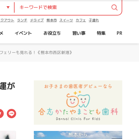
イクアウト
ランチ
ドライブ
熊本市
スイーツ
カフェ
子連れ
メ
イベント
お役立ち
習い事
特集
PR
フェリーも見れる！《熊本市西区新港》
運が
ebook
Twitter
LINE