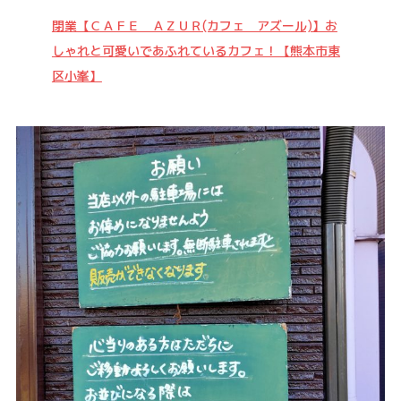
閉業【ＣＡＦＥ ＡＺＵＲ(カフェ アズール)】お
しゃれと可愛いであふれているカフェ！【熊本市東
区小峯】