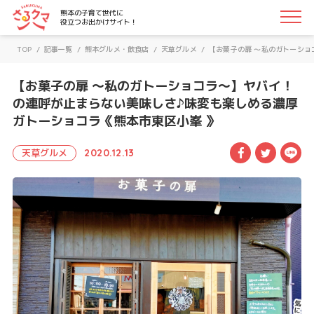
さるクマ-さるこう、熊本-｜熊本の子育て世代に役立つお
熊本の子育て世代に
役立つお出かけサイト！
TOP
/
記事一覧
/
熊本グルメ・飲食店
/
天草グルメ
/
【お菓子の扉 ～私のガトーショ
【お菓子の扉 ～私のガトーショコラ～】ヤバイ！
の連呼が止まらない美味しさ♪味変も楽しめる濃厚
ガトーショコラ《熊本市東区小峯 》
Facebook
Twitte
LI
天草グルメ
2020.12.13