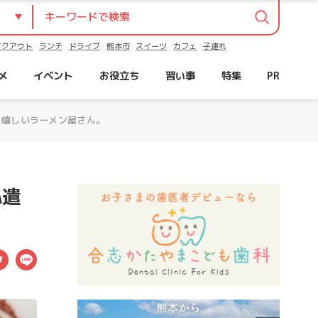
イクアウト
ランチ
ドライブ
熊本市
スイーツ
カフェ
子連れ
メ
イベント
お役立ち
習い事
特集
PR
も嬉しいラーメン屋さん。
心遣
ebook
Twitter
LINE