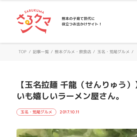
さるクマ-さるこう、熊本-｜熊本の子育て
熊本の子育て世代に
役立つお出かけサイト！
TOP
/
記事一覧
/
熊本グルメ・飲食店
/
玉名・荒尾グルメ
/
【玉名拉麺 千龍（せんりゅう
いも嬉しいラーメン屋さん。
玉名・荒尾グルメ
2017.10.11