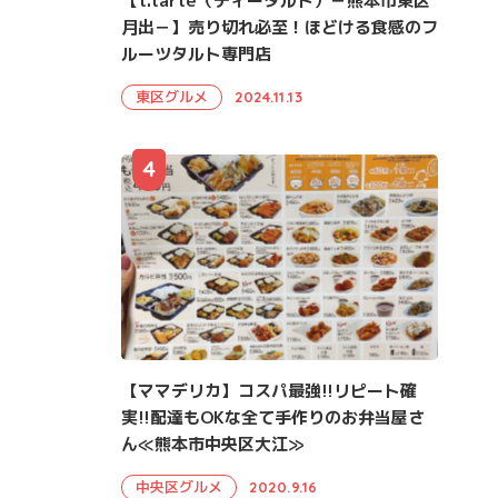
【t.tarte（ティータルト）－熊本市東区
月出－】売り切れ必至！ほどける食感のフ
ルーツタルト専門店
東区グルメ
2024.11.13
4
【ママデリカ】コスパ最強!!リピート確
実!!配達もOKな全て手作りのお弁当屋さ
ん≪熊本市中央区大江≫
中央区グルメ
2020.9.16