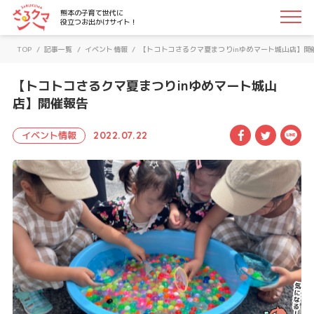
さるクマ-さるこう、熊本-｜熊本の子育て世代に役立つお
熊本の子育て世代に
役立つお出かけサイト！
TOP
/
記事一覧
/
イベント情報
/
【トコトコさるクマ夏まつりinゆめマート城山店】開
【トコトコさるクマ夏まつりinゆめマート城山
店】開催報告
Facebook
Twitte
LI
イベント情報
2022.07.22