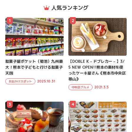
人気ランキング
1
2
駄菓子屋ポケット（菊池）九州最
【DOBLE K – ドブレカー – 】3/
大！熊本で子どもと行ける駄菓子
5 NEW OPEN!!熊本の素材を使
天国
ったケーキ屋さん《熊本市中央区
帯山》
2025.10.31
お出かけスポット
2021.3.5
中央区グルメ
3
4