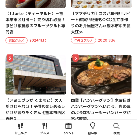
【t.tarte（ティータルト）－熊
【ママデリカ】コスパ最強!!リピ
本市東区月出－】売り切れ必至！
ート確実!!配達もOKな全て手作
ほどける食感のフルーツタルト専
りのお弁当屋さん≪熊本市中央区
門店
大江≫
2024.11.13
2020.9.16
東区グルメ
中央区グルメ
5
6
【アミュプラザ くまもと】大人
閉業【ハンバーグマン】木曜日は
だけじゃない！子供も楽しめるし
ハンバーグマンへいこう。肉の塊
かけが盛りだくさん《熊本市西区
のようなジューシーハンバーグが
春日》
食べ放題。
2021.5.14
2017.8.14
お出かけスポット
西区グルメ
お出かけ
グルメ
イベント
習い事
検索