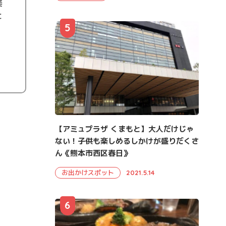
美
と
5
【アミュプラザ くまもと】大人だけじゃ
ない！子供も楽しめるしかけが盛りだくさ
ん《熊本市西区春日》
お出かけスポット
2021.5.14
6