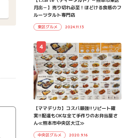
【t.tarte（ティータルト）－熊本市東区
月出－】売り切れ必至！ほどける食感のフ
ルーツタルト専門店
東区グルメ
2024.11.13
4
【ママデリカ】コスパ最強!!リピート確
実!!配達もOKな全て手作りのお弁当屋さ
ん≪熊本市中央区大江≫
中央区グルメ
2020.9.16