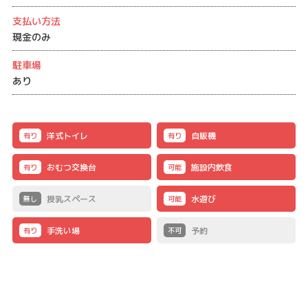
支払い方法
現金のみ
駐車場
あり
洋式トイレ
自販機
有り
有り
おむつ交換台
施設内飲食
有り
可能
授乳スペース
水遊び
無し
可能
手洗い場
予約
有り
不可