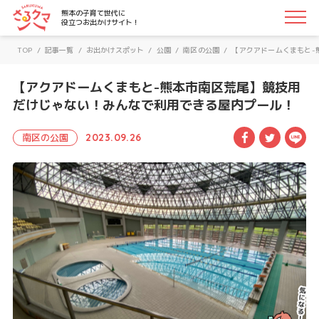
さるクマ-さるこう、熊本-｜熊本の子育て世代に役立つお
熊本の子育て世代に
役立つお出かけサイト！
TOP
/
記事一覧
/
お出かけスポット
/
公園
/
南区の公園
/
【アクアドームくまもと-
【アクアドームくまもと-熊本市南区荒尾】競技用
だけじゃない！みんなで利用できる屋内プール！
Facebook
Twitte
LI
南区の公園
2023.09.26