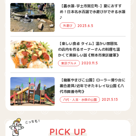
【轟水源-宇土市宮庄町-】夏におすす
め！日本名水百選で水遊びができる水源
♪
2023.6.5
外遊び
【楽しい食卓 タイム】温かい雰囲気
の店内を作るオーナーさんの料理も温
かくて美味しい話《熊本市東区健軍》
2020.11.5
東区グルメ
【龍峯やまびこ公園】ローラー滑り台に
複合遊具♪近年できたキレイな公園《八
代市興善寺町》
2021.5.13
八代・人吉・水俣の公園
PICK UP