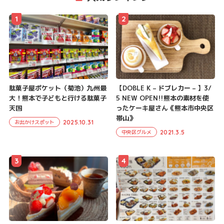
1
2
駄菓子屋ポケット（菊池）九州最
【DOBLE K – ドブレカー – 】3/
大！熊本で子どもと行ける駄菓子
5 NEW OPEN!!熊本の素材を使
天国
ったケーキ屋さん《熊本市中央区
帯山》
2025.10.31
お出かけスポット
2021.3.5
中央区グルメ
3
4