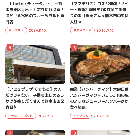
【t.tarte（ティータルト）－熊
【ママデリカ】コスパ最強!!リピ
本市東区月出－】売り切れ必至！
ート確実!!配達もOKな全て手作
ほどける食感のフルーツタルト専
りのお弁当屋さん≪熊本市中央区
門店
大江≫
2024.11.13
2020.9.16
東区グルメ
中央区グルメ
5
6
【アミュプラザ くまもと】大人
閉業【ハンバーグマン】木曜日は
だけじゃない！子供も楽しめるし
ハンバーグマンへいこう。肉の塊
かけが盛りだくさん《熊本市西区
のようなジューシーハンバーグが
春日》
食べ放題。
2021.5.14
2017.8.14
お出かけスポット
西区グルメ
7
8