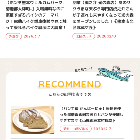
【ホンダ熊本ウェルカムパーク-
閉業【虎之介 光の森店】あのサ
菊池郡大津町-】入場無料なのに
クうまな天ぷら専門店虎之介さん
豪華すぎるバイクのテーマパー
が子連れも来やすくなって光の森
ク！電動バイク乗車体験や見て触
にオープンしました！《熊本市北
って乗れるバイク展示に大興奮！
区武蔵ケ丘》
2026.3.7
2020.12.10
外遊び
北区グルメ
RECOMMEND
こちらの記事もおすすめ
【パン工房 かんぱーにゅ】米粉を使
った黒糖香る畑まるごとパンが美味し
すぎてます《山鹿市鹿本町梶屋》
2020.12.7
菊池・山鹿グルメ