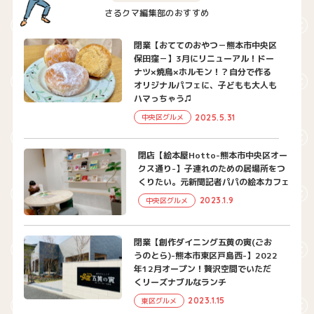
さるクマ編集部のおすすめ
閉業【おててのおやつ－熊本市中央区
保田窪－】3月にリニューアル！ドー
ナツ×焼鳥×ホルモン！？自分で作る
オリジナルパフェに、子どもも大人も
ハマっちゃう♫
2025.5.31
中央区グルメ
閉店【絵本屋Hotto-熊本市中央区オー
クス通り-】子連れのための居場所をつ
くりたい。元新聞記者パパの絵本カフェ
2023.1.9
中央区グルメ
閉業【創作ダイニング五黄の寅(ごお
うのとら)-熊本市東区戸島西-】2022
年12月オープン！贅沢空間でいただ
くリーズナブルなランチ
2023.1.15
東区グルメ