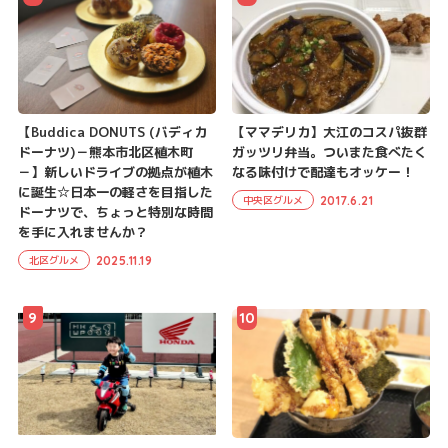
【Buddica DONUTS (バディカ
【ママデリカ】大江のコスパ抜群
ドーナツ)－熊本市北区植木町
ガッツリ弁当。ついまた食べたく
－】新しいドライブの拠点が植木
なる味付けで配達もオッケー！
に誕生☆日本一の軽さを目指した
2017.6.21
中央区グルメ
ドーナツで、ちょっと特別な時間
を手に入れませんか？
2025.11.19
北区グルメ
9
10