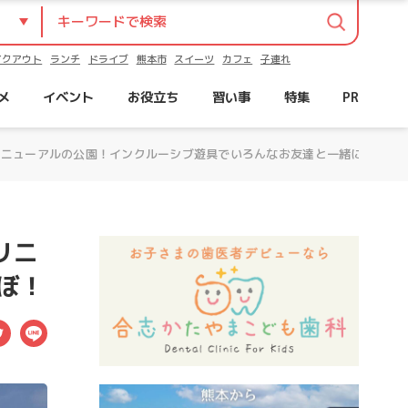
イクアウト
ランチ
ドライブ
熊本市
スイーツ
カフェ
子連れ
メ
イベント
お役立ち
習い事
特集
PR
月リニューアルの公園！インクルーシブ遊具でいろんなお友達と一緒にあそぼ
リニ
ぼ！
ebook
Twitter
LINE