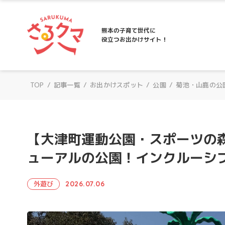
さるクマ-さるこう、熊本-｜熊本の子育て
熊本の子育て世代に
役立つお出かけサイト！
TOP
/
記事一覧
/
お出かけスポット
/
公園
/
菊池・山鹿の公
【大津町運動公園・スポーツの森大
ューアルの公園！インクルーシ
外遊び
2026.07.06