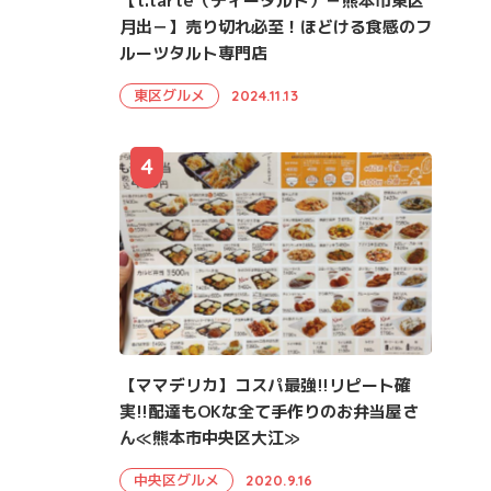
【t.tarte（ティータルト）－熊本市東区
月出－】売り切れ必至！ほどける食感のフ
ルーツタルト専門店
東区グルメ
2024.11.13
4
【ママデリカ】コスパ最強!!リピート確
実!!配達もOKな全て手作りのお弁当屋さ
ん≪熊本市中央区大江≫
中央区グルメ
2020.9.16