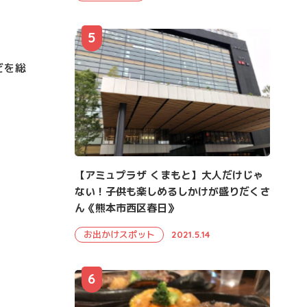
5
どを総
【アミュプラザ くまもと】大人だけじゃ
ない！子供も楽しめるしかけが盛りだくさ
ん《熊本市西区春日》
お出かけスポット
2021.5.14
6