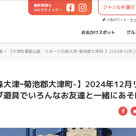
最新情報を
SNSでチェック！
世代に役立つお出かけサイト！
人気のワード：
テ
お出かけスポット
グル
園
/
【大津町運動公園・スポーツの森大津ｰ菊池郡大津町-】2024年12
津ｰ菊池郡大津町-】2024年12月
ブ遊具でいろんなお友達と一緒にあそ
Fac