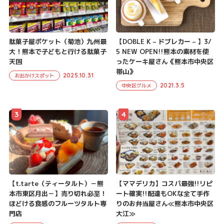
駄菓子屋ポケット（菊池）九州最
【DOBLE K – ドブレカー – 】3/
大！熊本で子どもと行ける駄菓子
5 NEW OPEN!!熊本の素材を使
天国
ったケーキ屋さん《熊本市中央区
帯山》
2025.10.31
お出かけスポット
2021.3.5
中央区グルメ
3
4
【t.tarte（ティータルト）－熊
【ママデリカ】コスパ最強!!リピ
本市東区月出－】売り切れ必至！
ート確実!!配達もOKな全て手作
ほどける食感のフルーツタルト専
りのお弁当屋さん≪熊本市中央区
門店
大江≫