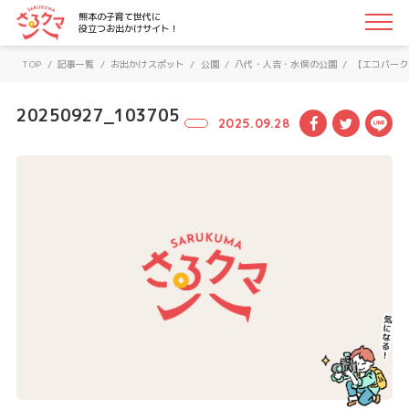
さるクマ-さるこう、熊本-｜熊本の子育て世代に役立つお
熊本の子育て世代に
役立つお出かけサイト！
TOP
/
記事一覧
/
お出かけスポット
/
公園
/
八代・人吉・水俣の公園
/
【エコパーク
20250927_103705
Facebook
Twitte
LI
2025.09.28