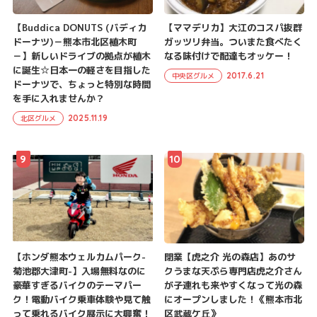
【Buddica DONUTS (バディカ
【ママデリカ】大江のコスパ抜群
ドーナツ)－熊本市北区植木町
ガッツリ弁当。ついまた食べたく
－】新しいドライブの拠点が植木
なる味付けで配達もオッケー！
に誕生☆日本一の軽さを目指した
2017.6.21
中央区グルメ
ドーナツで、ちょっと特別な時間
を手に入れませんか？
2025.11.19
北区グルメ
9
10
【ホンダ熊本ウェルカムパーク-
閉業【虎之介 光の森店】あのサ
菊池郡大津町-】入場無料なのに
クうまな天ぷら専門店虎之介さん
豪華すぎるバイクのテーマパー
が子連れも来やすくなって光の森
ク！電動バイク乗車体験や見て触
にオープンしました！《熊本市北
って乗れるバイク展示に大興奮！
区武蔵ケ丘》