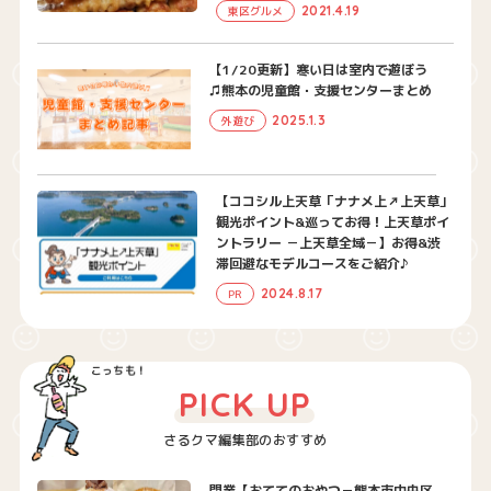
2021.4.19
東区グルメ
【1/20更新】寒い日は室内で遊ぼう
♫熊本の児童館・支援センターまとめ
2025.1.3
外遊び
【ココシル上天草「ナナメ上↗︎上天草」
観光ポイント&巡ってお得！上天草ポイ
ントラリー －上天草全域－】お得&渋
滞回避なモデルコースをご紹介♪
2024.8.17
PR
PICK UP
さるクマ編集部のおすすめ
閉業【おててのおやつ－熊本市中央区