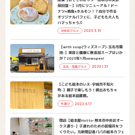
保田窪－】3月にリニューアル！ドー
ナツ×焼鳥×ホルモン！？自分で作る
オリジナルパフェに、子どもも大人も
ハマっちゃう♫
2025.5.31
中央区グルメ
【with soup(ウィズスープ)-玉名市築
地-】美容と健康に無添加スープはいか
が？2023年1月newopen!
2023.1.31
玉名・荒尾グルメ
【こども絵本のいえ-宇城市不知火
町-】親子で楽しもう！貸出おもちゃ
がある絵本図書館。
2022.6.17
外遊び
閉店【絵本屋Hotto-熊本市中央区オー
クス通り-】子連れのための居場所をつ
くりたい。元新聞記者パパの絵本カフェ