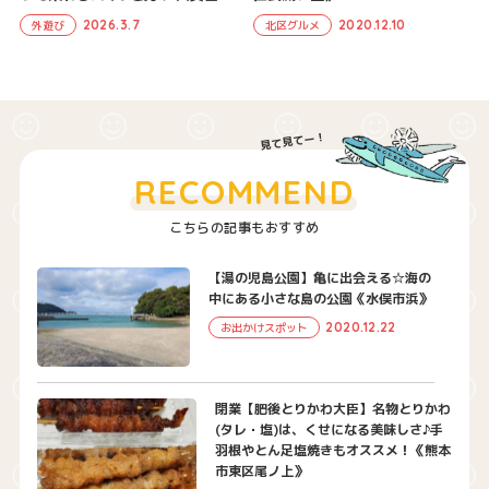
2026.3.7
2020.12.10
外遊び
北区グルメ
RECOMMEND
こちらの記事もおすすめ
【湯の児島公園】亀に出会える☆海の
中にある小さな島の公園《水俣市浜》
2020.12.22
お出かけスポット
閉業【肥後とりかわ大臣】名物とりかわ
(タレ・塩)は、くせになる美味しさ♪手
羽根やとん足塩焼きもオススメ！《熊本
市東区尾ノ上》