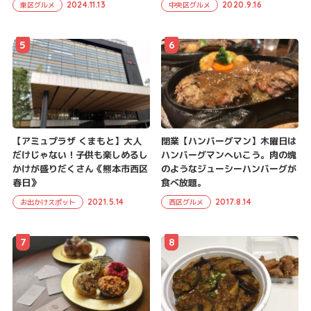
2024.11.13
2020.9.16
東区グルメ
中央区グルメ
5
6
【アミュプラザ くまもと】大人
閉業【ハンバーグマン】木曜日は
だけじゃない！子供も楽しめるし
ハンバーグマンへいこう。肉の塊
かけが盛りだくさん《熊本市西区
のようなジューシーハンバーグが
春日》
食べ放題。
2021.5.14
2017.8.14
お出かけスポット
西区グルメ
7
8