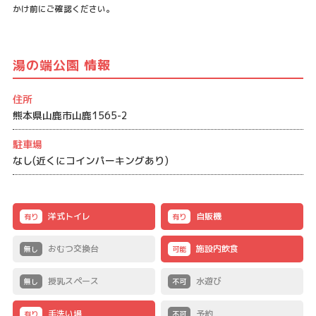
かけ前にご確認ください。
湯の端公園 情報
住所
熊本県山鹿市山鹿1565-2
駐車場
なし(近くにコインパーキングあり)
洋式トイレ
自販機
有り
有り
おむつ交換台
施設内飲食
無し
可能
授乳スペース
水遊び
無し
不可
手洗い場
予約
有り
不可