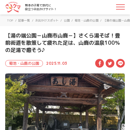
さるクマ-さるこう、熊本-｜熊本の子育て世代に役立つお
熊本の子育て世代に
役立つお出かけサイト！
TOP
/
記事一覧
/
お出かけスポット
/
公園
/
菊池・山鹿の公園
/
【湯の端公園－山鹿
【湯の端公園－山鹿市山鹿－】さくら湯そば！豊
前街道を散策して疲れた足は、山鹿の温泉100％
の足湯で癒そう♪
Facebook
Twitte
LI
菊池・山鹿の公園
2025.11.03