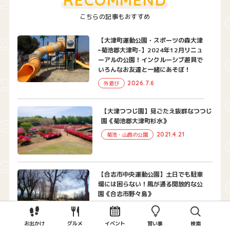
こちらの記事もおすすめ
【大津町運動公園・スポーツの森大津
ｰ菊池郡大津町-】2024年12月リニュ
ーアルの公園！インクルーシブ遊具で
いろんなお友達と一緒にあそぼ！
2026.7.6
外遊び
【大津つつじ園】見ごたえ抜群なつつじ
園《菊池郡大津町杉水》
2021.4.21
菊池・山鹿の公園
【合志市中央運動公園】土日でも駐車
場には困らない！風が通る開放的な公
園《合志市野々島》
2021.3.27
菊池・山鹿の公園
お出かけ
グルメ
イベント
習い事
検索