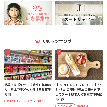
人気ランキング
1
2
駄菓子屋ポケット（菊池）九州最
【DOBLE K – ドブレカー – 】3/
大！熊本で子どもと行ける駄菓子
5 NEW OPEN!!熊本の素材を使
天国
ったケーキ屋さん《熊本市中央区
帯山》
2025.10.31
お出かけスポット
2021.3.5
中央区グルメ