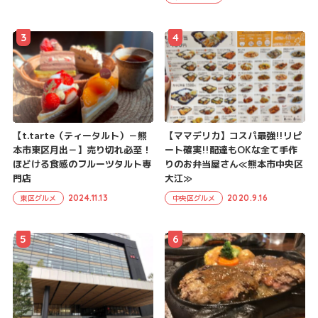
3
4
【t.tarte（ティータルト）－熊
【ママデリカ】コスパ最強!!リピ
本市東区月出－】売り切れ必至！
ート確実!!配達もOKな全て手作
ほどける食感のフルーツタルト専
りのお弁当屋さん≪熊本市中央区
門店
大江≫
2024.11.13
2020.9.16
東区グルメ
中央区グルメ
5
6