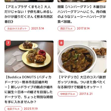
【アミュプラザ くまもと】大人
閉業【ハンバーグマン】木曜日は
だけじゃない！子供も楽しめるし
ハンバーグマンへいこう。肉の塊
かけが盛りだくさん《熊本市西区
のようなジューシーハンバーグが
春日》
食べ放題。
2021.5.14
2017.8.14
お出かけスポット
西区グルメ
7
8
【Buddica DONUTS (バディカ
【ママデリカ】大江のコスパ抜群
ドーナツ)－熊本市北区植木町
ガッツリ弁当。ついまた食べたく
－】新しいドライブの拠点が植木
なる味付けで配達もオッケー！
に誕生☆日本一の軽さを目指した
2017.6.21
中央区グルメ
ドーナツで、ちょっと特別な時間
を手に入れませんか？
2025.11.19
北区グルメ