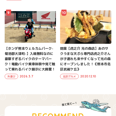
9
10
【ホンダ熊本ウェルカムパーク-
閉業【虎之介 光の森店】あのサ
菊池郡大津町-】入場無料なのに
クうまな天ぷら専門店虎之介さん
豪華すぎるバイクのテーマパー
が子連れも来やすくなって光の森
ク！電動バイク乗車体験や見て触
にオープンしました！《熊本市北
って乗れるバイク展示に大興奮！
区武蔵ケ丘》
2026.3.7
2020.12.10
外遊び
北区グルメ
RECOMMEND