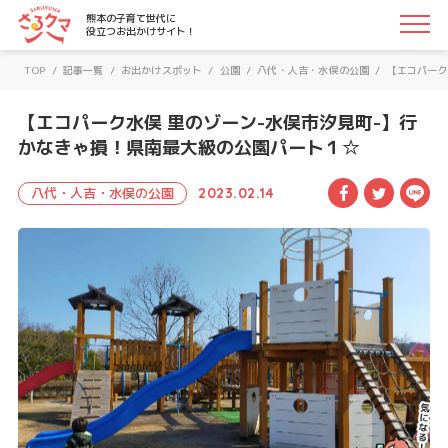
さるクマ-さるこう、熊本-｜熊本の子育て世代に役立つお
熊本の子育て世代に
役立つお出かけサイト！
TOP
/
記事一覧
/
お出かけスポット
/
公園
/
八代・人吉・水俣の公園
/
【エコパーク
【エコパーク水俣 里のゾーン-水俣市汐見町-】行
かなきゃ損！県南最大級の公園パート１☆
Facebook
Twitte
LI
八代・人吉・水俣の公園
2023.02.14