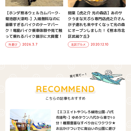
【ホンダ熊本ウェルカムパーク-
閉業【虎之介 光の森店】あのサ
菊池郡大津町-】入場無料なのに
クうまな天ぷら専門店虎之介さん
豪華すぎるバイクのテーマパー
が子連れも来やすくなって光の森
ク！電動バイク乗車体験や見て触
にオープンしました！《熊本市北
って乗れるバイク展示に大興奮！
区武蔵ケ丘》
2026.3.7
2020.12.10
外遊び
北区グルメ
RECOMMEND
こちらの記事もおすすめ
【エコエイトやつしろ緑地公園-八代
市港町-】ゆめタウン八代から車で10
分！種類豊富なすべり台にワクワク★
お出かけついでに海沿いの公園に遊び