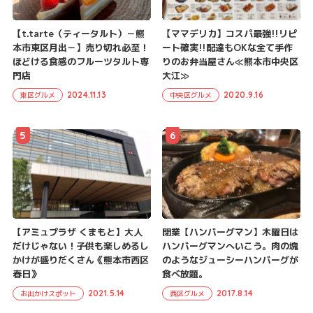
【t.tarte（ティータルト）－熊
【ママデリカ】コスパ最強!!リピ
本市東区月出－】売り切れ必至！
ート確実!!配達もOKな全て手作
ほどける食感のフルーツタルト専
りのお弁当屋さん≪熊本市中央区
門店
大江≫
2024.11.13
2020.9.16
東区グルメ
中央区グルメ
5
6
【アミュプラザ くまもと】大人
閉業【ハンバーグマン】木曜日は
だけじゃない！子供も楽しめるし
ハンバーグマンへいこう。肉の塊
かけが盛りだくさん《熊本市西区
のようなジューシーハンバーグが
春日》
食べ放題。
2021.5.14
2017.8.14
お出かけスポット
西区グルメ