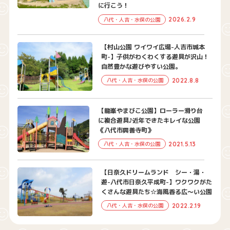
に行こう！
2026.2.9
八代・人吉・水俣の公園
【村山公園 ワイワイ広場-人吉市城本
町-】子供がわくわくする遊具が沢山！
自然豊かな遊びやすい公園。
2022.8.8
八代・人吉・水俣の公園
【龍峯やまびこ公園】ローラー滑り台
に複合遊具♪近年できたキレイな公園
《八代市興善寺町》
2021.5.13
八代・人吉・水俣の公園
【日奈久ドリームランド シー・湯・
遊-八代市日奈久平成町-】ワクワクがた
くさんな遊具たち☆海風香る広～い公園
2022.2.19
八代・人吉・水俣の公園