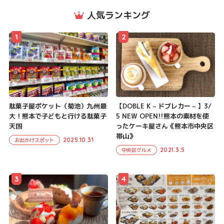
人気ランキング
1
2
駄菓子屋ポケット（菊池）九州最
【DOBLE K – ドブレカー – 】3/
大！熊本で子どもと行ける駄菓子
5 NEW OPEN!!熊本の素材を使
天国
ったケーキ屋さん《熊本市中央区
帯山》
2025.10.31
お出かけスポット
2021.3.5
中央区グルメ
3
4