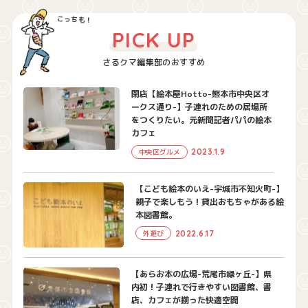
PICK UP
さるクマ編集部のおすすめ
閉店【絵本屋Hotto-熊本市中央区オ
ークス通り-】子連れのための居場所
をつくりたい。元新聞記者パパの絵本
カフェ
2023.1.9
中央区グルメ
【こども絵本のいえ-宇城市不知火町-】
親子で楽しもう！貸出おもちゃがある絵
本図書館。
2022.6.17
外遊び
【あらお本の広場-荒尾市緑ヶ丘-】県
内初！子連れで行きやすい図書館、書
店、カフェが揃った快適空間