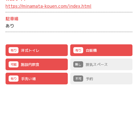
https://minamata-kouen.com/index.html
駐車場
あり
洋式トイレ
自販機
有り
有り
施設内飲食
授乳スペース
可能
無し
手洗い場
予約
有り
不可