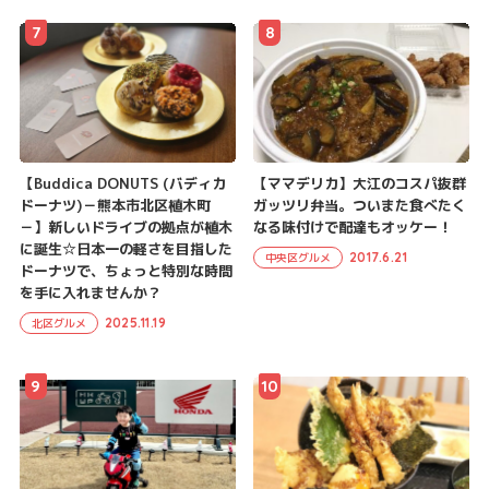
7
8
【Buddica DONUTS (バディカ
【ママデリカ】大江のコスパ抜群
ドーナツ)－熊本市北区植木町
ガッツリ弁当。ついまた食べたく
－】新しいドライブの拠点が植木
なる味付けで配達もオッケー！
に誕生☆日本一の軽さを目指した
2017.6.21
中央区グルメ
ドーナツで、ちょっと特別な時間
を手に入れませんか？
2025.11.19
北区グルメ
9
10