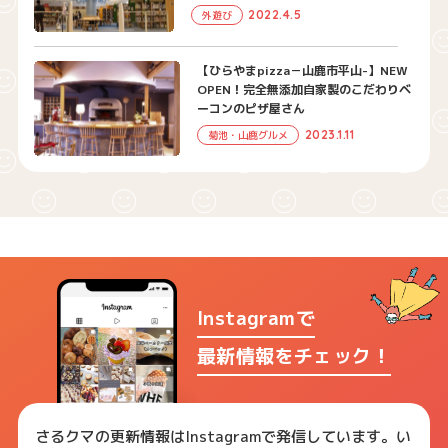
2022.4.5
外遊び
【ひらやまpizza－山鹿市平山-】NEW
OPEN！完全無添加自家製のこだわりベ
ーコンのピザ屋さん
2023.1.11
菊池・山鹿グルメ
Instagramで
最新情報をチェック！
さるクマの更新情報はInstagramで発信しています。い