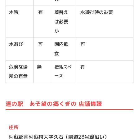
木陰
有
着替え
水遊び時のみ要
は必要
か
水遊び
可
園内飲
可
食
危険な場
無
授乳スペ
有
ース
所の有無
道の駅 あそ望の郷くぎの 店舗情報
住所
阿蘇郡南阿蘇村大字久石（県道28号線沿い）