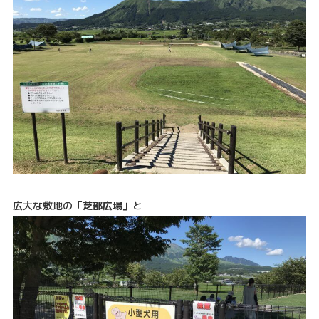
広大な敷地の
「芝部広場」
と