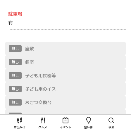
駐車場
有
座敷
無し
個室
無し
子ども用食器等
無し
子ども用のイス
無し
おむつ交換台
無し
ベビーカーで入店
無し
お出かけ
グルメ
イベント
習い事
検索