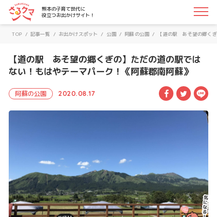
さるクマ-さるこう、熊本-｜熊本の子育て世代に役立つお
熊本の子育て世代に
役立つお出かけサイト！
TOP
/
記事一覧
/
お出かけスポット
/
公園
/
阿蘇の公園
/
【道の駅 あそ望の郷くぎ
【道の駅 あそ望の郷くぎの】ただの道の駅では
ない！もはやテーマパーク！《阿蘇郡南阿蘇》
Facebook
Twitte
LI
阿蘇の公園
2020.08.17