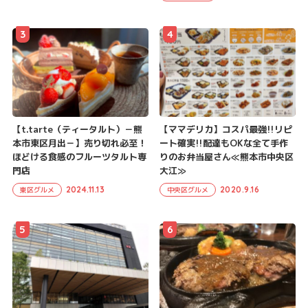
3
4
【t.tarte（ティータルト）－熊
【ママデリカ】コスパ最強!!リピ
本市東区月出－】売り切れ必至！
ート確実!!配達もOKな全て手作
ほどける食感のフルーツタルト専
りのお弁当屋さん≪熊本市中央区
門店
大江≫
2024.11.13
2020.9.16
東区グルメ
中央区グルメ
5
6