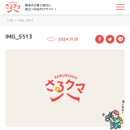
さるクマ-さるこう、熊本-｜熊本の子育て世代に役立つお
熊本の子育て世代に
役立つお出かけサイト！
TOP
/
IMG_5513
IMG_5513
Facebook
Twitte
LI
2024.11.01