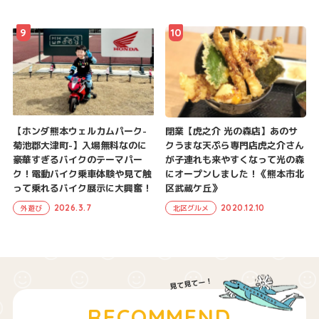
9
10
【ホンダ熊本ウェルカムパーク-
閉業【虎之介 光の森店】あのサ
菊池郡大津町-】入場無料なのに
クうまな天ぷら専門店虎之介さん
豪華すぎるバイクのテーマパー
が子連れも来やすくなって光の森
ク！電動バイク乗車体験や見て触
にオープンしました！《熊本市北
って乗れるバイク展示に大興奮！
区武蔵ケ丘》
2026.3.7
2020.12.10
外遊び
北区グルメ
RECOMMEND