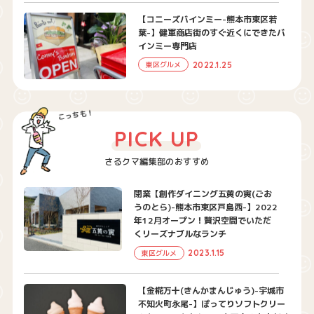
【コニーズバインミー-熊本市東区若
葉-】健軍商店街のすぐ近くにできたバ
インミー専門店
2022.1.25
東区グルメ
PICK UP
さるクマ編集部のおすすめ
閉業【創作ダイニング五黄の寅(ごお
うのとら)-熊本市東区戸島西-】2022
年12月オープン！贅沢空間でいただ
くリーズナブルなランチ
2023.1.15
東区グルメ
【金椛万十(きんかまんじゅう)-宇城市
不知火町永尾-】ぽってりソフトクリー