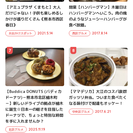
【アミュプラザ くまもと】大人
閉業【ハンバーグマン】木曜日は
だけじゃない！子供も楽しめるし
ハンバーグマンへいこう。肉の塊
かけが盛りだくさん《熊本市西区
のようなジューシーハンバーグが
春日》
食べ放題。
2021.5.14
2017.8.14
お出かけスポット
西区グルメ
7
8
【Buddica DONUTS (バディカ
【ママデリカ】大江のコスパ抜群
ドーナツ)－熊本市北区植木町
ガッツリ弁当。ついまた食べたく
－】新しいドライブの拠点が植木
なる味付けで配達もオッケー！
に誕生☆日本一の軽さを目指した
2017.6.21
中央区グルメ
ドーナツで、ちょっと特別な時間
を手に入れませんか？
2025.11.19
北区グルメ