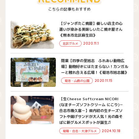
こちらの記事もおすすめ
【ジャンボたこ焼屋】優しい店主の心
遣いが染みる美味しいたこ焼き屋さん
《熊本市北区麻生田》
2020.11.1
北区グルメ
閉業【四季の里旭志 ふれあい動物広
場】動物好きにはたまらない！カンガル
ーと触れ合える広場！《菊池市旭志麓》
2020.11.15
菊池・山鹿の公園
【生Cheese Softcream NICORI
(なまチーズソフトクリーム にこり)－
合志市幾久富－】県内初の生チーズソ
フトや揚げサンドが大人気！光の森そ
ばに新グルメスポットが誕生♫
2024.10.18
菊陽・合志・大津グルメ