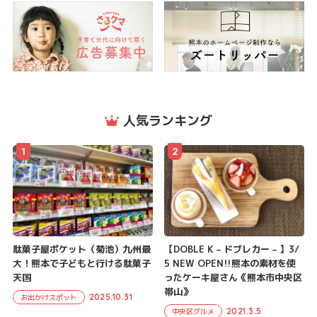
人気ランキング
1
2
駄菓子屋ポケット（菊池）九州最
【DOBLE K – ドブレカー – 】3/
大！熊本で子どもと行ける駄菓子
5 NEW OPEN!!熊本の素材を使
天国
ったケーキ屋さん《熊本市中央区
帯山》
2025.10.31
お出かけスポット
2021.3.5
中央区グルメ