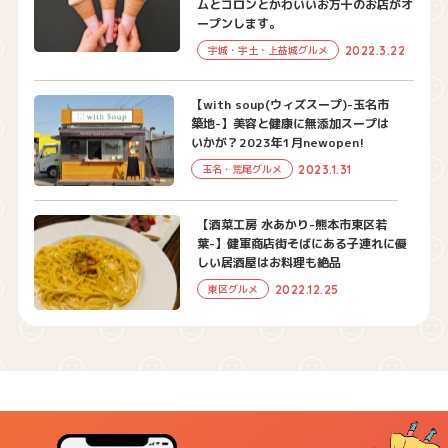
ムとコロンとかわいいお万十のお店がオ
ープンします。
2022.3.22
宇城・宇土・上益城グルメ
【with soup(ウィズスープ)-玉名市
築地-】美容と健康に無添加スープは
いかが？2023年1月newopen!
2023.1.31
玉名・荒尾グルメ
【酒菜工房 水あかり-熊本市東区若
葉-】健軍商店街そばにある子連れに優
しい居酒屋はお料理も絶品
2022.12.25
東区グルメ