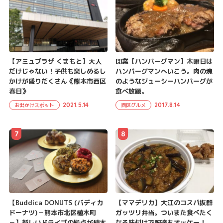
【アミュプラザ くまもと】大人
閉業【ハンバーグマン】木曜日は
だけじゃない！子供も楽しめるし
ハンバーグマンへいこう。肉の塊
かけが盛りだくさん《熊本市西区
のようなジューシーハンバーグが
春日》
食べ放題。
2021.5.14
2017.8.14
お出かけスポット
西区グルメ
7
8
【Buddica DONUTS (バディカ
【ママデリカ】大江のコスパ抜群
ドーナツ)－熊本市北区植木町
ガッツリ弁当。ついまた食べたく
－】新しいドライブの拠点が植木
なる味付けで配達もオッケー！