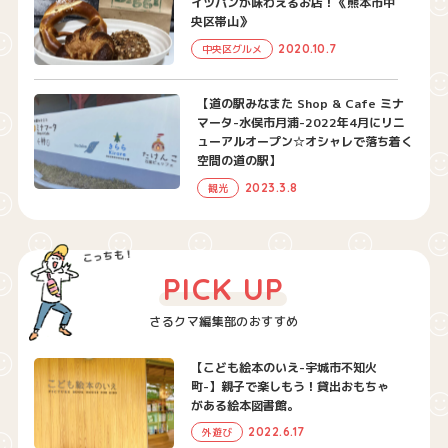
イツパンが味わえるお店！《熊本市中
央区帯山》
2020.10.7
中央区グルメ
【道の駅みなまた Shop & Cafe ミナ
マータ-水俣市月浦-2022年4月にリニ
ューアルオープン☆オシャレで落ち着く
空間の道の駅】
2023.3.8
観光
PICK UP
さるクマ編集部のおすすめ
【こども絵本のいえ-宇城市不知火
町-】親子で楽しもう！貸出おもちゃ
がある絵本図書館。
2022.6.17
外遊び