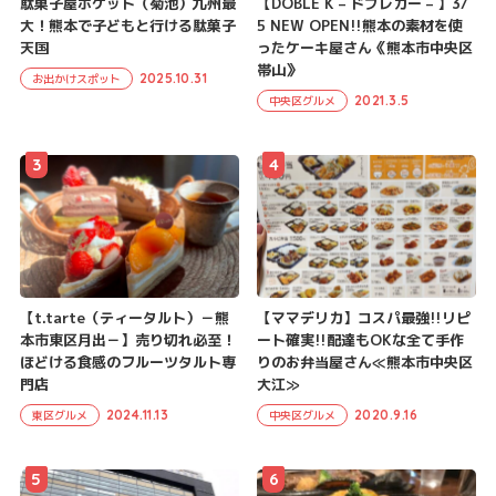
駄菓子屋ポケット（菊池）九州最
【DOBLE K – ドブレカー – 】3/
大！熊本で子どもと行ける駄菓子
5 NEW OPEN!!熊本の素材を使
天国
ったケーキ屋さん《熊本市中央区
帯山》
2025.10.31
お出かけスポット
2021.3.5
中央区グルメ
3
4
【t.tarte（ティータルト）－熊
【ママデリカ】コスパ最強!!リピ
本市東区月出－】売り切れ必至！
ート確実!!配達もOKな全て手作
ほどける食感のフルーツタルト専
りのお弁当屋さん≪熊本市中央区
門店
大江≫
2024.11.13
2020.9.16
東区グルメ
中央区グルメ
5
6