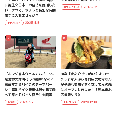
に誕生☆日本一の軽さを目指した
2017.6.21
中央区グルメ
ドーナツで、ちょっと特別な時間
を手に入れませんか？
2025.11.19
北区グルメ
9
10
【ホンダ熊本ウェルカムパーク-
閉業【虎之介 光の森店】あのサ
菊池郡大津町-】入場無料なのに
クうまな天ぷら専門店虎之介さん
豪華すぎるバイクのテーマパー
が子連れも来やすくなって光の森
ク！電動バイク乗車体験や見て触
にオープンしました！《熊本市北
って乗れるバイク展示に大興奮！
区武蔵ケ丘》
2026.3.7
2020.12.10
外遊び
北区グルメ