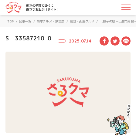
さるクマ-さるこう、熊本-｜熊本の子育て世代に役立つお
熊本の子育て世代に
役立つお出かけサイト！
TOP
/
記事一覧
/
熊本グルメ・飲食店
/
菊池・山鹿グルメ
/
【餃子の駅－山鹿市南島
S__33587210_0
Facebook
Twitte
LI
2025.07.14