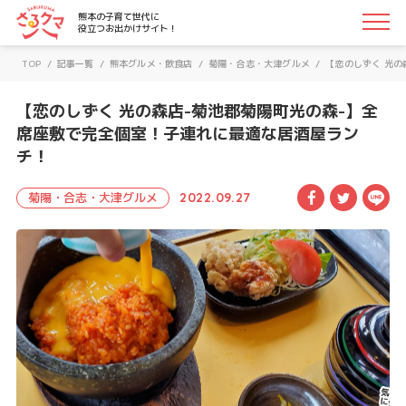
さるクマ-さるこう、熊本-｜熊本の子育て世代に役立つお
熊本の子育て世代に
役立つお出かけサイト！
TOP
/
記事一覧
/
熊本グルメ・飲食店
/
菊陽・合志・大津グルメ
/
【恋のしずく 光の
【恋のしずく 光の森店-菊池郡菊陽町光の森-】全
席座敷で完全個室！子連れに最適な居酒屋ラン
チ！
Facebook
Twitte
LI
菊陽・合志・大津グルメ
2022.09.27