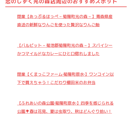
恋のしずく光の森店周辺のおすすめスポット
閉業【あっぷるほっぺ – 菊陽町光の森 – 】青森県産
直送の新鮮なりんごを使った贅沢なりんご飴
【バルビット – 菊池郡菊陽町光の森 – 】スパイシー
かつマイルドなカレーにひと口惚れしました
閉業【くまっこファーム‐菊陽町原水‐】ワンコイン以
下で買えちゃう！こだわり棚田米のお弁当
【ふれあいの森公園‐菊陽町原水‐】四季を感じられる
公園🌳春は花見、夏は虫取り、秋はどんぐり拾い！