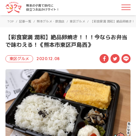
さるクマ-さるこう、熊本-｜熊本の子育て世代に役立つお
熊本の子育て世代に
役立つお出かけサイト！
TOP
/
記事一覧
/
熊本グルメ・飲食店
/
東区グルメ
/
【彩食宴満 潤和】絶品卵焼き
【彩食宴満 潤和】絶品卵焼き！！！今ならお弁当
で味わえる！《熊本市東区戸島西》
Facebook
Twitte
LI
東区グルメ
2020.12.08