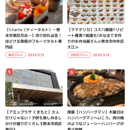
【t.tarte（ティータルト）－熊
【ママデリカ】コスパ最強!!リピ
本市東区月出－】売り切れ必至！
ート確実!!配達もOKな全て手作
ほどける食感のフルーツタルト専
りのお弁当屋さん≪熊本市中央区
門店
大江≫
2024.11.13
2020.9.16
東区グルメ
中央区グルメ
5
6
【アミュプラザ くまもと】大人
閉業【ハンバーグマン】木曜日は
だけじゃない！子供も楽しめるし
ハンバーグマンへいこう。肉の塊
かけが盛りだくさん《熊本市西区
のようなジューシーハンバーグが
春日》
食べ放題。