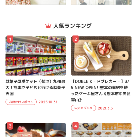
人気ランキング
1
2
駄菓子屋ポケット（菊池）九州最
【DOBLE K – ドブレカー – 】3/
大！熊本で子どもと行ける駄菓子
5 NEW OPEN!!熊本の素材を使
天国
ったケーキ屋さん《熊本市中央区
帯山》
2025.10.31
お出かけスポット
2021.3.5
中央区グルメ
3
4