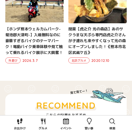
【ホンダ熊本ウェルカムパーク-
閉業【虎之介 光の森店】あのサ
菊池郡大津町-】入場無料なのに
クうまな天ぷら専門店虎之介さん
豪華すぎるバイクのテーマパー
が子連れも来やすくなって光の森
ク！電動バイク乗車体験や見て触
にオープンしました！《熊本市北
って乗れるバイク展示に大興奮！
区武蔵ケ丘》
2026.3.7
2020.12.10
外遊び
北区グルメ
RECOMMEND
こちらの記事もおすすめ
お出かけ
グルメ
イベント
習い事
検索
【おちゃいち山陽堂】お茶のソフトク