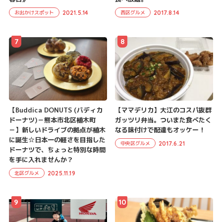
2021.5.14
2017.8.14
お出かけスポット
西区グルメ
7
8
【Buddica DONUTS (バディカ
【ママデリカ】大江のコスパ抜群
ドーナツ)－熊本市北区植木町
ガッツリ弁当。ついまた食べたく
－】新しいドライブの拠点が植木
なる味付けで配達もオッケー！
に誕生☆日本一の軽さを目指した
2017.6.21
中央区グルメ
ドーナツで、ちょっと特別な時間
を手に入れませんか？
2025.11.19
北区グルメ
9
10