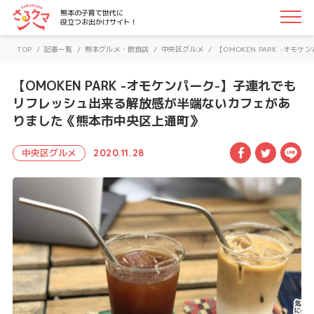
さるクマ-さるこう、熊本-｜熊本の子育て世代に役立つお
熊本の子育て世代に
役立つお出かけサイト！
TOP
/
記事一覧
/
熊本グルメ・飲食店
/
中央区グルメ
/
【OMOKEN PARK -
【OMOKEN PARK -オモケンパーク-】子連れでも
リフレッシュ出来る解放感が半端ないカフェがあ
りました《熊本市中央区上通町》
Facebook
Twitte
LI
中央区グルメ
2020.11.28