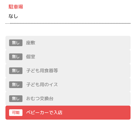
駐車場
なし
座敷
無し
個室
無し
子ども用食器等
無し
子ども用のイス
無し
おむつ交換台
無し
ベビーカーで入店
可能