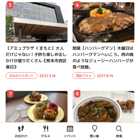
5
6
【アミュプラザ くまもと】大人
閉業【ハンバーグマン】木曜日は
だけじゃない！子供も楽しめるし
ハンバーグマンへいこう。肉の塊
かけが盛りだくさん《熊本市西区
のようなジューシーハンバーグが
春日》
食べ放題。
2021.5.14
2017.8.14
お出かけスポット
西区グルメ
7
8
お出かけ
グルメ
イベント
習い事
検索
【Buddica DONUTS (バディカ
【ママデリカ】大江のコスパ抜群