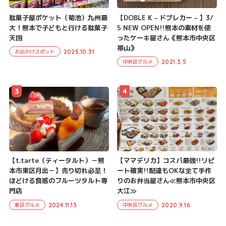
駄菓子屋ポケット（菊池）九州最
【DOBLE K – ドブレカー – 】3/
大！熊本で子どもと行ける駄菓子
5 NEW OPEN!!熊本の素材を使
天国
ったケーキ屋さん《熊本市中央区
帯山》
2025.10.31
お出かけスポット
2021.3.5
中央区グルメ
3
4
【t.tarte（ティータルト）－熊
【ママデリカ】コスパ最強!!リピ
本市東区月出－】売り切れ必至！
ート確実!!配達もOKな全て手作
ほどける食感のフルーツタルト専
りのお弁当屋さん≪熊本市中央区
門店
大江≫
2024.11.13
2020.9.16
東区グルメ
中央区グルメ