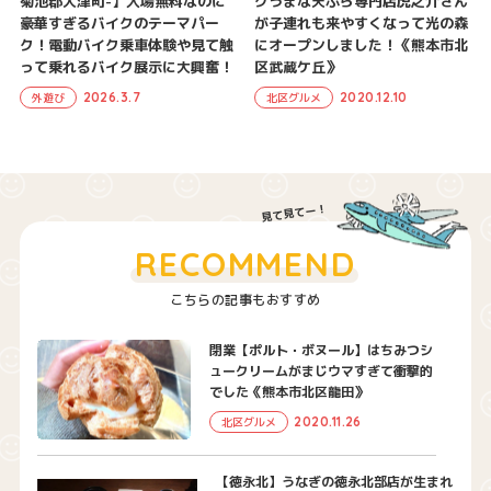
菊池郡大津町-】入場無料なのに
クうまな天ぷら専門店虎之介さん
豪華すぎるバイクのテーマパー
が子連れも来やすくなって光の森
ク！電動バイク乗車体験や見て触
にオープンしました！《熊本市北
って乗れるバイク展示に大興奮！
区武蔵ケ丘》
2026.3.7
2020.12.10
外遊び
北区グルメ
RECOMMEND
こちらの記事もおすすめ
閉業【ポルト・ボヌール】はちみつシ
ュークリームがまじウマすぎて衝撃的
でした《熊本市北区龍田》
2020.11.26
北区グルメ
【徳永北】うなぎの徳永北部店が生まれ