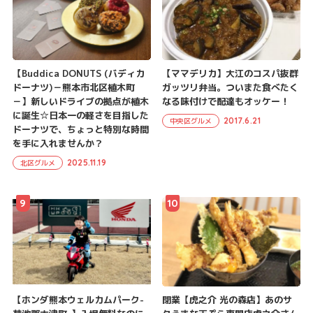
【Buddica DONUTS (バディカ
【ママデリカ】大江のコスパ抜群
ドーナツ)－熊本市北区植木町
ガッツリ弁当。ついまた食べたく
－】新しいドライブの拠点が植木
なる味付けで配達もオッケー！
に誕生☆日本一の軽さを目指した
2017.6.21
中央区グルメ
ドーナツで、ちょっと特別な時間
を手に入れませんか？
2025.11.19
北区グルメ
9
10
【ホンダ熊本ウェルカムパーク-
閉業【虎之介 光の森店】あのサ