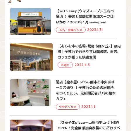
【with soup(ウィズスープ)-玉名市
築地-】美容と健康に無添加スープは
いかが？2023年1月newopen!
2023.1.31
玉名・荒尾グルメ
【あらお本の広場-荒尾市緑ヶ丘-】県内
初！子連れで行きやすい図書館、書店、
カフェが揃った快適空間
2022.4.5
外遊び
閉店【絵本屋Hotto-熊本市中央区オ
ークス通り-】子連れのための居場所
をつくりたい。元新聞記者パパの絵本
カフェ
2023.1.9
中央区グルメ
【ひらやまpizza－山鹿市平山-】NEW
OPEN！完全無添加自家製のこだわりベ