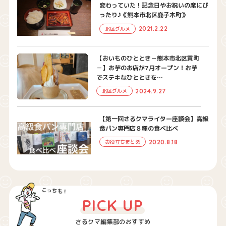
変わっていた！記念日やお祝いの席にぴ
ったり♪《熊本市北区鹿子木町》
2021.2.22
北区グルメ
【おいものひととき－熊本市北区貢町
－】お芋のお店が7月オープン！お芋
でステキなひとときを…
2024.9.27
北区グルメ
【第一回さるクマライター座談会】高級
食パン専門店８種の食べ比べ
2020.8.18
お役立ちまとめ
PICK UP
さるクマ編集部のおすすめ