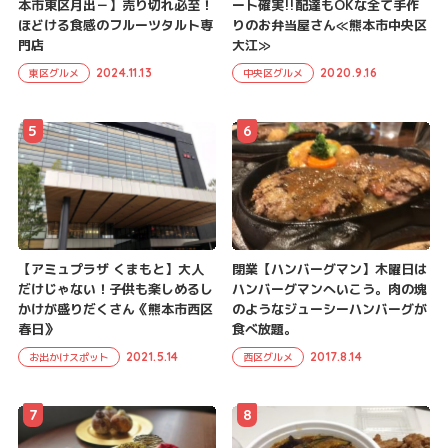
本市東区月出－】売り切れ必至！
ート確実!!配達もOKな全て手作
ほどける食感のフルーツタルト専
りのお弁当屋さん≪熊本市中央区
門店
大江≫
2024.11.13
2020.9.16
東区グルメ
中央区グルメ
5
6
【アミュプラザ くまもと】大人
閉業【ハンバーグマン】木曜日は
だけじゃない！子供も楽しめるし
ハンバーグマンへいこう。肉の塊
かけが盛りだくさん《熊本市西区
のようなジューシーハンバーグが
春日》
食べ放題。
2021.5.14
2017.8.14
お出かけスポット
西区グルメ
7
8