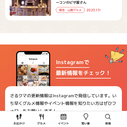
ーコンのピザ屋さん
2023.1.11
菊池・山鹿グルメ
Instagramで
最新情報をチェック！
さるクマの更新情報はInstagramで発信しています。い
ち早くグルメ情報やイベント情報を知りたい方はぜひフ
ォローをお願いします！
お出かけ
グルメ
イベント
習い事
検索
さるクマ公式アカウントへ