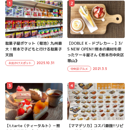
1
2
駄菓子屋ポケット（菊池）九州最
【DOBLE K – ドブレカー – 】3/
大！熊本で子どもと行ける駄菓子
5 NEW OPEN!!熊本の素材を使
天国
ったケーキ屋さん《熊本市中央区
帯山》
2025.10.31
お出かけスポット
2021.3.5
中央区グルメ
3
4
【t.tarte（ティータルト）－熊
【ママデリカ】コスパ最強!!リピ