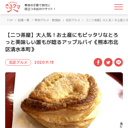
さるクマ-さるこう、熊本-｜熊本の子育て世代に役立つお
熊本の子育て世代に
役立つお出かけサイト！
TOP
/
記事一覧
/
熊本グルメ・飲食店
/
北区グルメ
/
【二つ茶屋】大人気！お土産に
【二つ茶屋】大人気！お土産にもピッタリなとろ
っと美味しい誰もが唸るアップルパイ《熊本市北
区清水本町》
Facebook
Twitte
LI
北区グルメ
2020.11.13