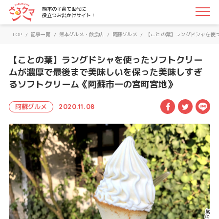
さるクマ-さるこう、熊本-｜熊本の子育て世代に役立つお
熊本の子育て世代に
役立つお出かけサイト！
TOP
/
記事一覧
/
熊本グルメ・飲食店
/
阿蘇グルメ
/
【ことの葉】ラングドシャを使
【ことの葉】ラングドシャを使ったソフトクリー
ムが濃厚で最後まで美味しいを保った美味しすぎ
るソフトクリーム《阿蘇市一の宮町宮地》
Facebook
Twitte
LI
阿蘇グルメ
2020.11.08