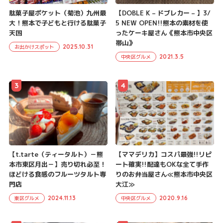
駄菓子屋ポケット（菊池）九州最
【DOBLE K – ドブレカー – 】3/
大！熊本で子どもと行ける駄菓子
5 NEW OPEN!!熊本の素材を使
天国
ったケーキ屋さん《熊本市中央区
帯山》
2025.10.31
お出かけスポット
2021.3.5
中央区グルメ
3
4
【t.tarte（ティータルト）－熊
【ママデリカ】コスパ最強!!リピ
本市東区月出－】売り切れ必至！
ート確実!!配達もOKな全て手作
ほどける食感のフルーツタルト専
りのお弁当屋さん≪熊本市中央区
門店
大江≫
2024.11.13
2020.9.16
東区グルメ
中央区グルメ