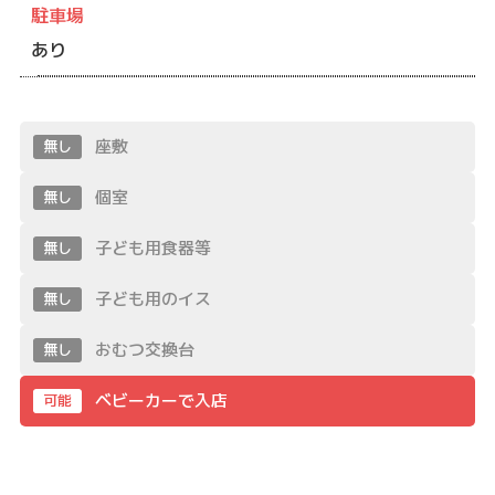
駐車場
あり
座敷
無し
個室
無し
子ども用食器等
無し
子ども用のイス
無し
おむつ交換台
無し
ベビーカーで入店
可能