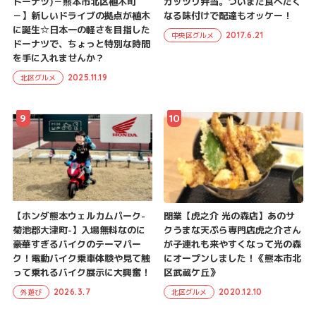
ドーナツ)－熊本市北区植木町
ガッツリ弁当。ついまた食べたく
－】新しいドライブの拠点が植木
なる味付けで配達もオッケー！
に誕生☆日本一の軽さを目指した
2017.6.21
中央区グルメ
ドーナツで、ちょっと特別な時間
を手に入れませんか？
2025.11.19
北区グルメ
9
10
【ホンダ熊本ウェルカムパーク-
閉業【虎之介 光の森店】あのサ
菊池郡大津町-】入場無料なのに
クうまな天ぷら専門店虎之介さん
豪華すぎるバイクのテーマパー
が子連れも来やすくなって光の森
ク！電動バイク乗車体験や見て触
にオープンしました！《熊本市北
って乗れるバイク展示に大興奮！
区武蔵ケ丘》
2026.3.7
2020.12.10
外遊び
北区グルメ