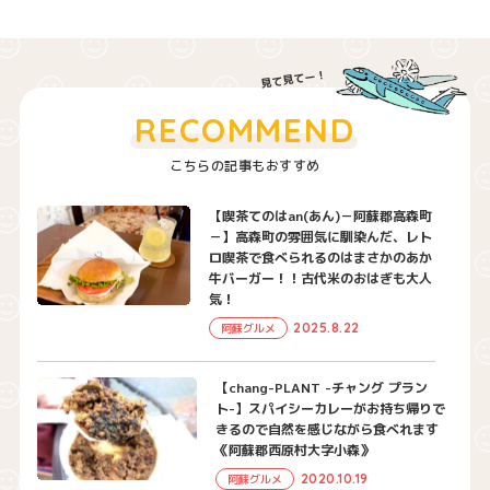
RECOMMEND
こちらの記事もおすすめ
【喫茶てのはan(あん)－阿蘇郡高森町
－】高森町の雰囲気に馴染んだ、レト
ロ喫茶で食べられるのはまさかのあか
牛バーガー！！古代米のおはぎも大人
気！
2025.8.22
阿蘇グルメ
【chang-PLANT -チャング プラン
ト-】スパイシーカレーがお持ち帰りで
きるので自然を感じながら食べれます
《阿蘇郡西原村大字小森》
2020.10.19
阿蘇グルメ