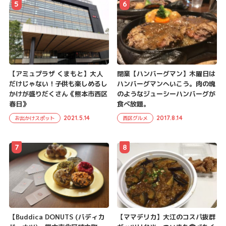
5
6
【アミュプラザ くまもと】大人
閉業【ハンバーグマン】木曜日は
だけじゃない！子供も楽しめるし
ハンバーグマンへいこう。肉の塊
かけが盛りだくさん《熊本市西区
のようなジューシーハンバーグが
春日》
食べ放題。
2021.5.14
2017.8.14
お出かけスポット
西区グルメ
7
8
【Buddica DONUTS (バディカ
【ママデリカ】大江のコスパ抜群