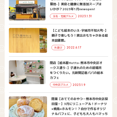
築地-】美容と健康に無添加スープは
いかが？2023年1月newopen!
2023.1.31
玉名・荒尾グルメ
【こども絵本のいえ-宇城市不知火町-】
親子で楽しもう！貸出おもちゃがある絵
本図書館。
2022.6.17
外遊び
閉店【絵本屋Hotto-熊本市中央区オ
ークス通り-】子連れのための居場所
をつくりたい。元新聞記者パパの絵本
カフェ
2023.1.9
中央区グルメ
閉業【おててのおやつ－熊本市中央区保
田窪－】3月にリニューアル！ドーナツ
×焼鳥×ホルモン！？自分で作るオリジ
ナルパフェに、子どもも大人もハマっち