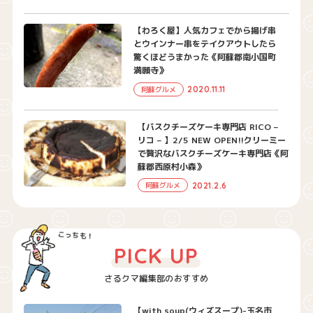
【わろく屋】人気カフェでから揚げ串
とウインナー串をテイクアウトしたら
驚くほどうまかった《阿蘇郡南小国町
満願寺》
2020.11.11
阿蘇グルメ
【バスクチーズケーキ専門店 RICO –
リコ – 】2/5 NEW OPEN!!クリーミー
で贅沢なバスクチーズケーキ専門店《阿
蘇郡西原村小森》
2021.2.6
阿蘇グルメ
PICK UP
さるクマ編集部のおすすめ
【with soup(ウィズスープ)-玉名市