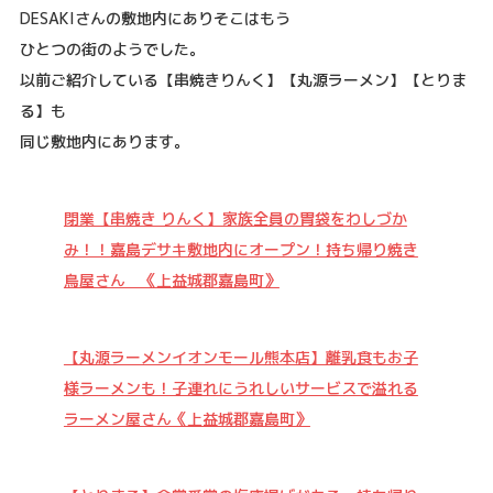
DESAKIさんの敷地内にありそこはもう
ひとつの街のようでした。
以前ご紹介している【串焼きりんく】【丸源ラーメン】【とりま
る】も
同じ敷地内にあります。
閉業【串焼き りんく】家族全員の胃袋をわしづか
み！！嘉島デサキ敷地内にオープン！持ち帰り焼き
鳥屋さん 《上益城郡嘉島町》
【丸源ラーメンイオンモール熊本店】離乳食もお子
様ラーメンも！子連れにうれしいサービスで溢れる
ラーメン屋さん《上益城郡嘉島町》