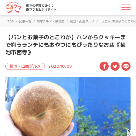
さるクマ-さるこう、熊本-｜熊本の子育て世代に役立つお
熊本の子育て世代に
役立つお出かけサイト！
TOP
/
記事一覧
/
熊本グルメ・飲食店
/
菊池・山鹿グルメ
/
【パンとお菓子のとこわ
【パンとお菓子のとこわか】パンからクッキーま
で揃うランチにもおやつにもぴったりなお店《菊
池市西寺》
Facebook
Twitte
LI
菊池・山鹿グルメ
2020.10.09