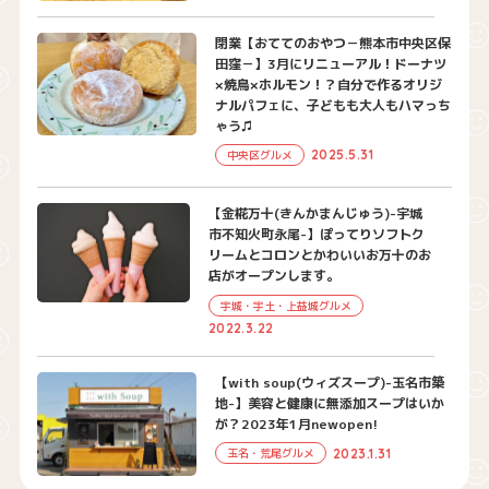
閉業【おててのおやつ－熊本市中央区保
田窪－】3月にリニューアル！ドーナツ
×焼鳥×ホルモン！？自分で作るオリジ
ナルパフェに、子どもも大人もハマっち
ゃう♫
2025.5.31
中央区グルメ
【金椛万十(きんかまんじゅう)-宇城
市不知火町永尾-】ぽってりソフトク
リームとコロンとかわいいお万十のお
店がオープンします。
宇城・宇土・上益城グルメ
2022.3.22
【with soup(ウィズスープ)-玉名市築
地-】美容と健康に無添加スープはいか
が？2023年1月newopen!
2023.1.31
玉名・荒尾グルメ