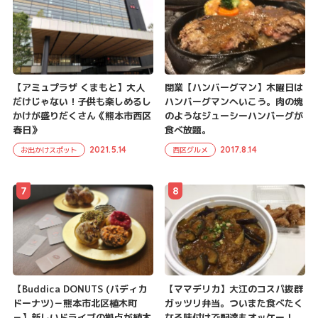
【アミュプラザ くまもと】大人
閉業【ハンバーグマン】木曜日は
だけじゃない！子供も楽しめるし
ハンバーグマンへいこう。肉の塊
かけが盛りだくさん《熊本市西区
のようなジューシーハンバーグが
春日》
食べ放題。
2021.5.14
2017.8.14
お出かけスポット
西区グルメ
7
8
【Buddica DONUTS (バディカ
【ママデリカ】大江のコスパ抜群
ドーナツ)－熊本市北区植木町
ガッツリ弁当。ついまた食べたく
－】新しいドライブの拠点が植木
なる味付けで配達もオッケー！