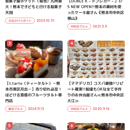
駄菓子屋ポケット（菊池）九州最
【DOBLE K – ドブレカー – 】3/
大！熊本で子どもと行ける駄菓子
5 NEW OPEN!!熊本の素材を使
天国
ったケーキ屋さん《熊本市中央区
帯山》
2025.10.31
お出かけスポット
2021.3.5
中央区グルメ
3
4
【t.tarte（ティータルト）－熊
【ママデリカ】コスパ最強!!リピ
本市東区月出－】売り切れ必至！
ート確実!!配達もOKな全て手作
ほどける食感のフルーツタルト専
りのお弁当屋さん≪熊本市中央区
門店
大江≫
2024.11.13
2020.9.16
東区グルメ
中央区グルメ
5
6