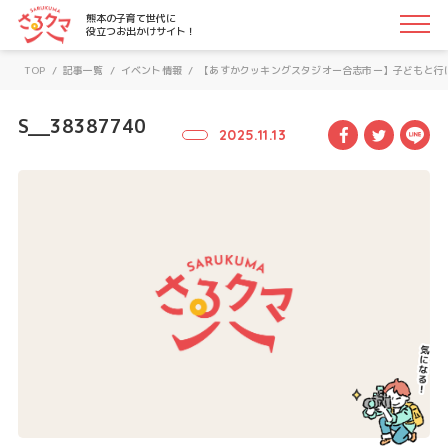
さるクマ-さるこう、熊本-｜熊本の子育て世代に役立つお
熊本の子育て世代に
役立つお出かけサイト！
TOP
/
記事一覧
/
イベント情報
/
【あすかクッキングスタジオー合志市ー】子どもと行
S__38387740
Facebook
Twitte
LI
2025.11.13