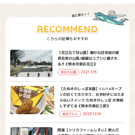
RECOMMEND
こちらの記事もおすすめ
【花立五丁目公園】静かな住宅街の遊
具充実の公園♪綺麗なコブシに癒され
る♬《熊本市東区花立》
2021.3.15
東区の公園
【たぬきのしっぽ本舗】12/14オープ
ンの甘くてホクホク、お芋好きにはたま
らないスイーツ たぬきのしっぽ が美味
しすぎてる《熊本市東区三郎》
2020.12.14
東区グルメ
閉業【シリカファームしすい】飲んだ