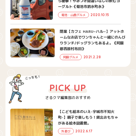
ら衝撃！やみつき間違いなしの飲むヨ
ーグルト《菊池市泗水町永》
2020.10.15
菊池・山鹿グルメ
閉業【カフェ HARU−ハル−】アットホ
ームなお店でワンちゃんと一緒にのんび
りランチ♪ドッグランもあるよ。《阿蘇
郡西原村布田》
2021.2.28
阿蘇グルメ
PICK UP
さるクマ編集部のおすすめ
【こども絵本のいえ-宇城市不知火
町-】親子で楽しもう！貸出おもちゃ
がある絵本図書館。
2022.6.17
外遊び